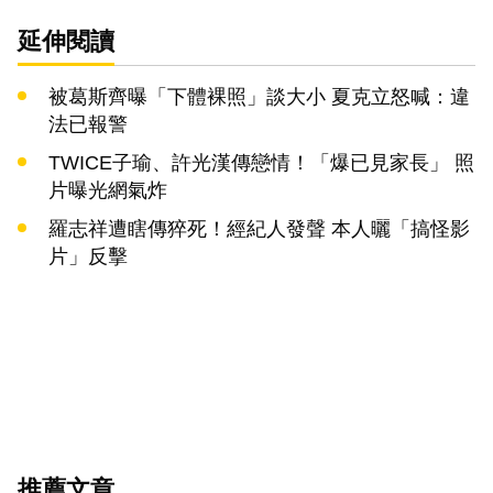
延伸閱讀
被葛斯齊曝「下體裸照」談大小 夏克立怒喊：違
法已報警
TWICE子瑜、許光漢傳戀情！「爆已見家長」 照
片曝光網氣炸
羅志祥遭瞎傳猝死！經紀人發聲 本人曬「搞怪影
片」反擊
推薦文章