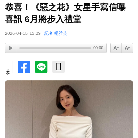
恭喜！《惡之花》女星手寫信曝
寬魚營收衰退 「點名王心凌、楊丞琳」網笑翻：
太誠實
喜訊 6月將步入禮堂
下載東森App，隨時掌握天下大小事！
2026-04-15
13:09
記者 楊雅芸
00:00
《半澤直樹》男星宣布再婚！迎新生命雙喜臨門
分享