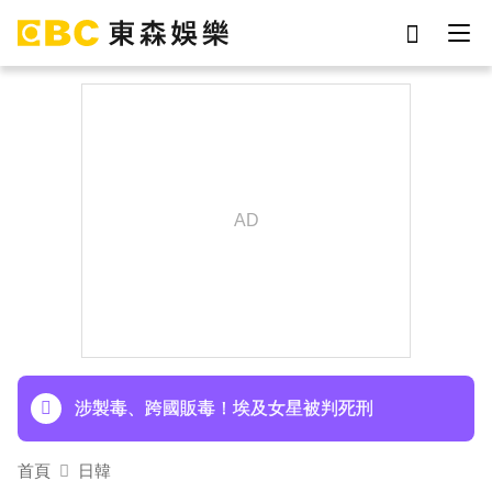
劉真
影片
7-eleven
女優
網紅
ian
于朦朧
謝侑芯
下載東森App，隨時掌握天下大小事！
《半澤直樹》男星宣布再婚！迎新生命雙喜臨門
涉製毒、跨國販毒！埃及女星被判死刑
首頁
日韓
美國抗癌網紅拒安寧！家屬證實死訊 得年26歲