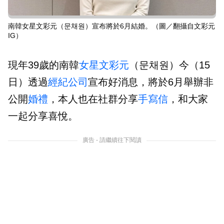
南韓女星文彩元（문채원）宣布將於6月結婚。（圖／翻攝自文彩元
IG）
現年39歲的南韓
女星
文彩元
（문채원）今（15
日）透過
經紀公司
宣布好消息，將於6月舉辦非
公開
婚禮
，本人也在社群分享
手寫信
，和大家
一起分享喜悅。
廣告 - 請繼續往下閱讀