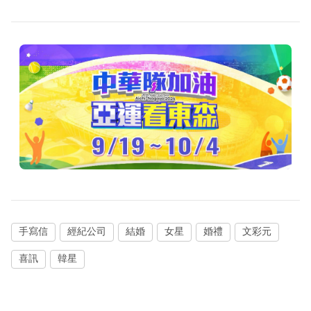
手寫信
經紀公司
結婚
女星
婚禮
文彩元
喜訊
韓星