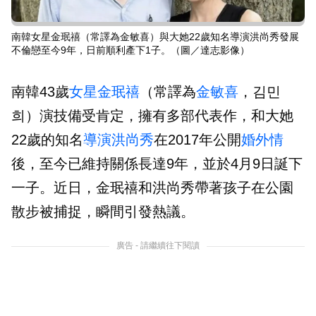
南韓女星金珉禧（常譯為金敏喜）與大她22歲知名導演洪尚秀發展
不倫戀至今9年，日前順利產下1子。（圖／達志影像）
南韓43歲
女星
金珉禧
（常譯為
金敏喜
，김민
희）演技備受肯定，擁有多部代表作，和大她
22歲的知名
導演
洪尚秀
在2017年公開
婚外情
後，至今已維持關係長達9年，並於4月9日誕下
一子。近日，金珉禧和洪尚秀帶著孩子在公園
散步被捕捉，瞬間引發熱議。
廣告 - 請繼續往下閱讀