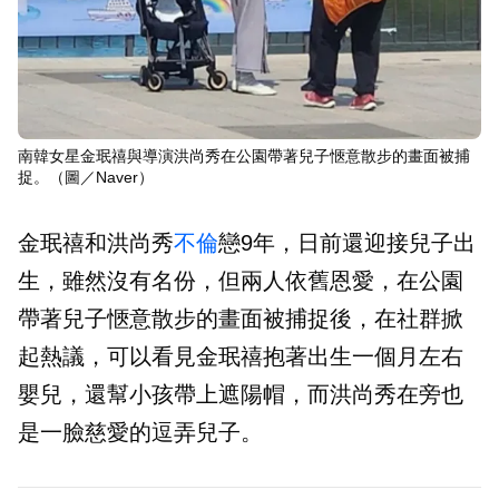
南韓女星金珉禧與導演洪尚秀在公園帶著兒子愜意散步的畫面被捕
捉。（圖／Naver）
金珉禧和洪尚秀
不倫
戀9年，日前還迎接兒子出
生，雖然沒有名份，但兩人依舊恩愛，在公園
帶著兒子愜意散步的畫面被捕捉後，在社群掀
起熱議，可以看見金珉禧抱著出生一個月左右
嬰兒，還幫小孩帶上遮陽帽，而洪尚秀在旁也
是一臉慈愛的逗弄兒子。