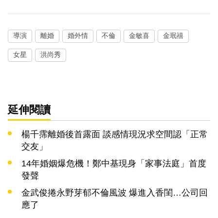
導演
離婚
婚外情
不倫
金敏喜
金珉禧
女星
洪尚秀
延伸閱讀
楊千霈離婚後首露面 談感情現況求空間認「正常
交友」
14年婚姻爆危機！鄭中基現身「家事法庭」首度
發聲
金武俊捲永野芽郁不倫風波 爆進入香閨…公司回
應了