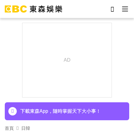
劉真
影片
7-eleven
女優
網紅
ian
謝侑芯
于朦朧
下載東森App，隨時掌握天下大小事！
首頁
日韓