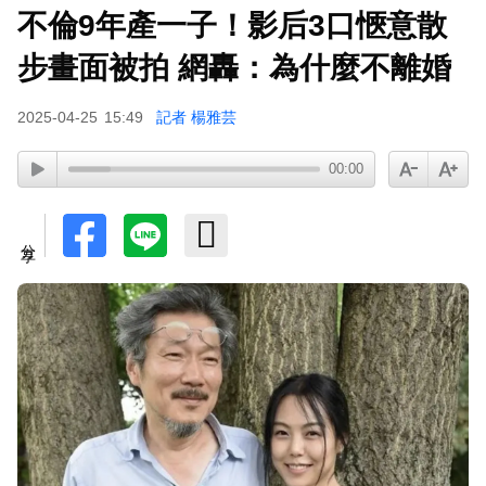
不倫9年產一子！影后3口愜意散
步畫面被拍 網轟：為什麼不離婚
2025-04-25
15:49
記者 楊雅芸
00:00
分享