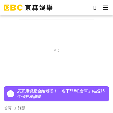
劉真
影片
7-eleven
女優
ian
網紅
謝侑芯
于朦朧
下載東森App，隨時掌握天下大小事！
八點檔女神美照遭放大腳趾！被酸「暗沉皺褶」本
人無奈回應
庹宗康資產全給老婆！「名下只剩1台車」結婚15
年保鮮秘訣曝
百萬網紅失蹤3年遇害！遭閨密設局赴菲「綁架撕
首頁
話題
票」千萬贖金救不回