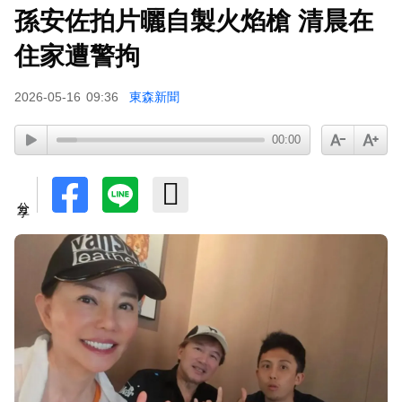
孫安佐拍片曬自製火焰槍 清晨在
派助理颱風天護植栽！愛莉莎莎挨轟「命不如植
物」反擊：不會被吹出去
住家遭警拘
下載東森App，隨時掌握天下大小事！
2026-05-16
09:36
東森新聞
八點檔女神美照遭放大腳趾！被酸「暗沉皺褶」本
00:00
人無奈回應
分享