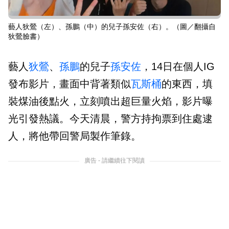
藝人狄鶯（左）、孫鵬（中）的兒子孫安佐（右）。（圖／翻攝自
狄鶯臉書）
藝人
狄鶯
、
孫鵬
的兒子
孫安佐
，14日在個人IG
發布影片，畫面中背著類似
瓦斯桶
的東西，填
裝煤油後點火，立刻噴出超巨量火焰，影片曝
光引發熱議。今天清晨，警方持拘票到住處逮
人，將他帶回警局製作筆錄。
廣告 - 請繼續往下閱讀