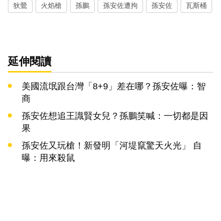
狄鶯
火焰槍
孫鵬
孫安佐遭拘
孫安佐
瓦斯桶
延伸閱讀
美國流氓跟台灣「8+9」差在哪？孫安佐曝：智
商
孫安佐想追王識賢女兒？孫鵬笑喊：一切都是因
果
孫安佐又玩槍！新發明「河堤竄驚天火光」 自
曝：用來殺鼠