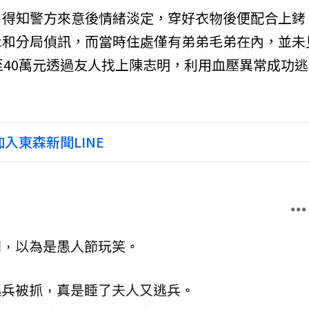
，得知警方來意後情緒淡定，穿好衣物後便配合上銬
永和分局偵訊，而當時住處僅有弟弟毛弟在內，並未
至40萬元透過友人找上陳志明，利用血壓異常成功逃
入東森新聞LINE