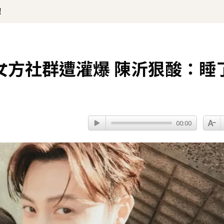
！
女方社群遭灌爆 陳沂狠酸：睡
00:00