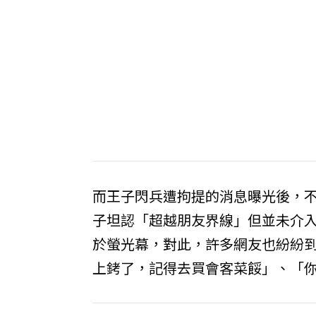
而王子閃兵遭拘提的消息曝光後，
子坦認「超越朋友界線」但並未介入
於螢光幕，對此，許多網友也紛紛
上銬了，記得去買會客菜餒」、「