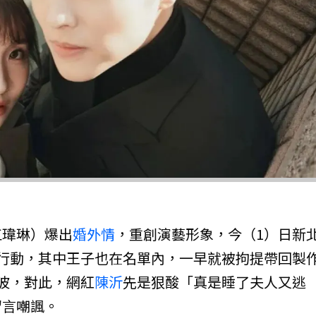
）
江瑋琳）爆出
婚外情
，重創演藝形象，今（1）日新
索行動，其中王子也在名單內，一早就被拘提帶回製
波，對此，網紅
陳沂
先是狠酸「真是睡了夫人又逃
留言嘲諷。