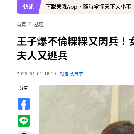
快訊
下載東森App，隨時掌握天下大小事
首頁
話題
王子爆不倫粿粿又閃兵！
夫人又逃兵
2026-04-01
18:19
記者 沈芳宇
分享