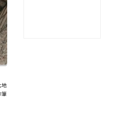
北地
作筆