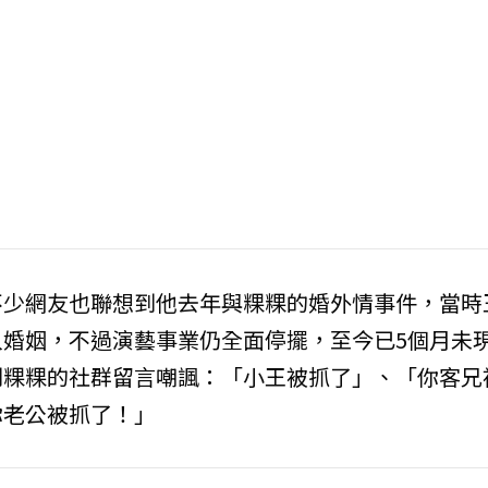
不少網友也聯想到他去年與粿粿的婚外情事件，當時
婚姻，不過演藝事業仍全面停擺，至今已5個月未
到粿粿的社群留言嘲諷：「小王被抓了」、「你客兄
你老公被抓了！」