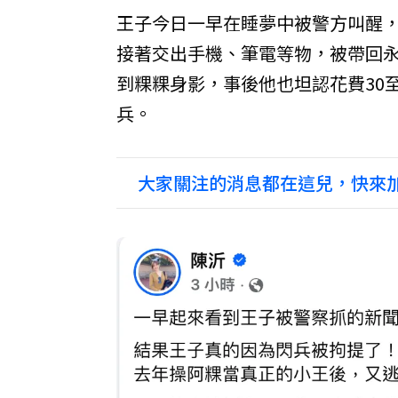
王子今日一早在睡夢中被警方叫醒
接著交出手機、筆電等物，被帶回
到粿粿身影，事後他也坦認花費30
兵。
大家關注的消息都在這兒，快來加