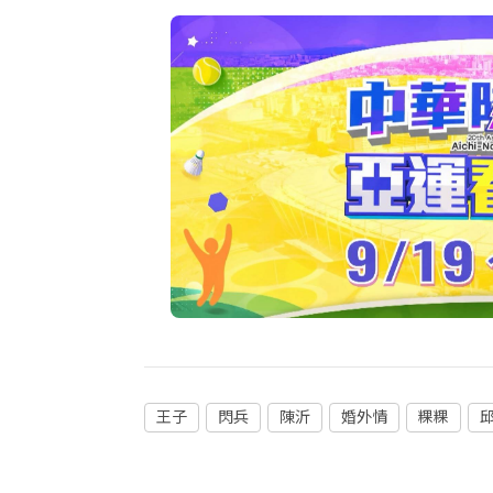
王子
閃兵
陳沂
婚外情
粿粿