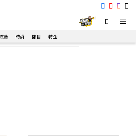
綜藝
時尚
節目
特企