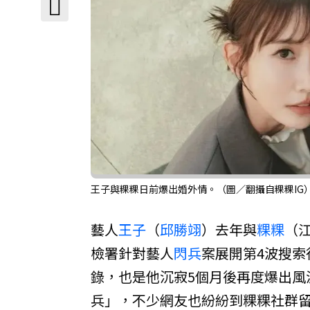
王子與粿粿日前爆出婚外情。（圖／翻攝自粿粿IG
藝人
王子
（
邱勝翊
）去年與
粿粿
（
檢署針對藝人
閃兵
案展開第4波搜
錄，也是他沉寂5個月後再度爆出風
兵」，不少網友也紛紛到粿粿社群