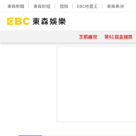
東森新聞
東森財經
造咖
EBC地產王
東森美洲
王凱離世
第61屆金鐘獎