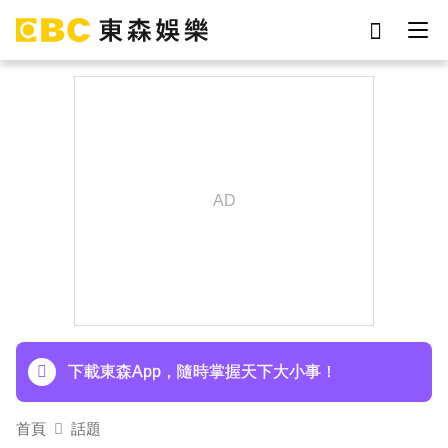
劉真
影片
于朦朧
女優
網紅
ian
7-eleven
謝侑芯
下載東森App，隨時掌握天下大小事！
首頁
話題