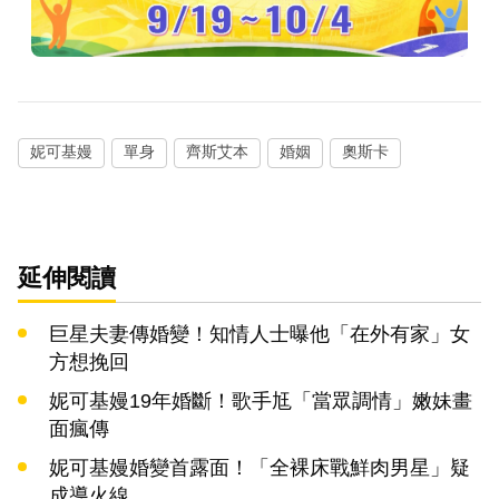
妮可基嫚
單身
齊斯艾本
婚姻
奧斯卡
延伸閱讀
巨星夫妻傳婚變！知情人士曝他「在外有家」女
方想挽回
妮可基嫚19年婚斷！歌手尪「當眾調情」嫩妹畫
面瘋傳
妮可基嫚婚變首露面！「全裸床戰鮮肉男星」疑
成導火線