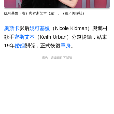
妮可基嫚（右）與齊斯艾本（左）。（圖／美聯社）
奧斯卡
影后
妮可基嫚
（Nicole Kidman）與鄉村
歌手
齊斯艾本
（Keith Urban）分道揚鑣，結束
19年
婚姻
關係，正式恢復
單身
。
廣告 - 請繼續往下閱讀