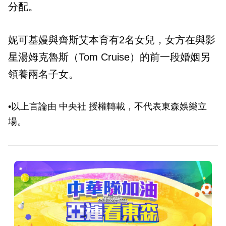
分配。
妮可基嫚與齊斯艾本育有2名女兒，女方在與影
星湯姆克魯斯（Tom Cruise）的前一段婚姻另
領養兩名子女。
•以上言論由 中央社 授權轉載，不代表東森娛樂立
場。