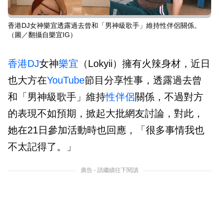
香港DJ女神樂宜透露過去曾和「男神級歌手」維持性伴侶關係。
（圖／翻攝自樂宜IG）
香港
DJ
女神
樂宜
（Lokyii）擁有火辣身材，近日
也大方在
YouTube
節目分享性事，透露過去曾
和「男神級歌手」維持
性伴侶
關係，不過對方
的表現不如預期，掀起大批網友討論，對此，
她在21日參加活動時也回應，「很多事情我也
不太記得了。」
廣告 - 請繼續往下閱讀