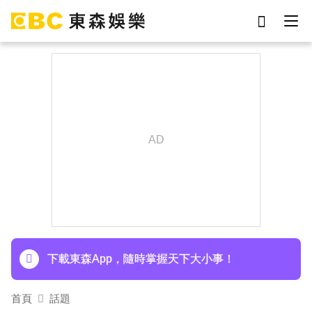
劉真
影片
于朦朧
女優
網紅
ian
7-eleven
謝侑芯
下載東森App，隨時掌握天下大小事！
首頁
話題