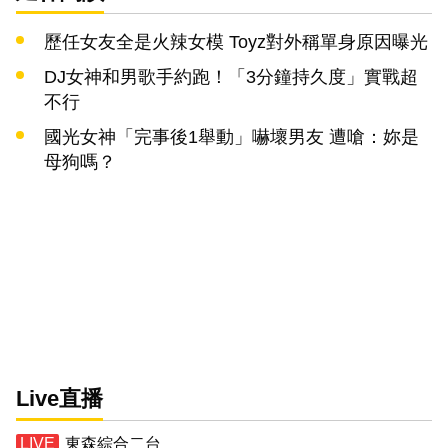
歷任女友全是火辣女模 Toyz對外稱單身原因曝光
DJ女神和男歌手約跑！「3分鐘持久度」實戰超
不行
國光女神「完事後1舉動」嚇壞男友 遭嗆：妳是
母狗嗎？
Live直播
東森綜合二台