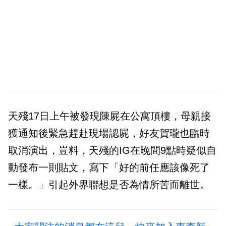
天殘17日上午被發現陳屍在公寓頂樓，母親接
獲通知後緊急趕赴現場認屍，好友賀瓏也臨時
取消演出，豈料，天殘的IG在晚間9點時疑似自
動發布一則貼文，寫下「好的前任應該像死了
一樣。」引起外界聯想是否為情所苦而離世。