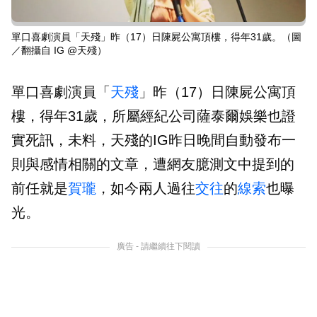
單口喜劇演員「天殘」昨（17）日陳屍公寓頂樓，得年31歲。（圖
／翻攝自 IG @天殘）
單口喜劇演員「
天殘
」昨（17）日陳屍公寓頂
樓，得年31歲，所屬經紀公司薩泰爾娛樂也證
實死訊，未料，天殘的IG昨日晚間自動發布一
則與感情相關的文章，遭網友臆測文中提到的
前任就是
賀瓏
，如今兩人過往
交往
的
線索
也曝
光。
廣告 - 請繼續往下閱讀