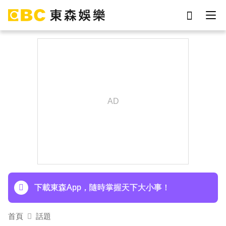
劉真
影片
7-eleven
女優
ian
網紅
謝侑芯
于朦朧
下載東森App，隨時掌握天下大小事！
首頁
話題