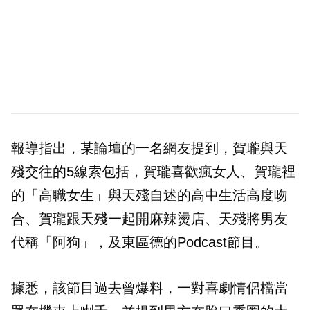
報導指出，某論壇的一名網友提到，賀瓏與天
殘交往的5線索包括，賀瓏喜歡瘋女人、賀瓏裡
的「高職女生」與天殘自述的高中生活高度吻
合、賀瓏跟天殘一起開麻辣燙店、天殘將男友
代稱「阿狗」，及東區德的Podcast節目。
據悉，該節目過去曾爆料，一對喜劇情侶檔當