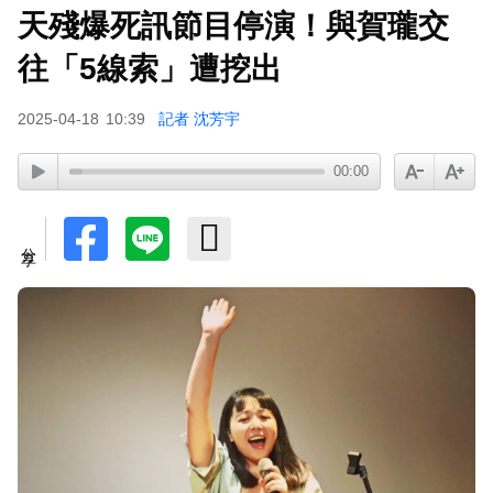
天殘爆死訊節目停演！與賀瓏交
往「5線索」遭挖出
2025-04-18
10:39
記者 沈芳宇
00:00
分享