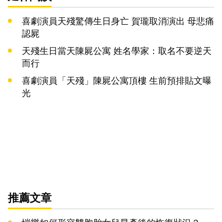
喜劇演員天殘驚傳生日身亡 賀瓏取消演出 母悲痛
認屍
天殘生日當天陳屍公寓 姓名學家：取名不要逆天
而行
喜劇演員「天殘」陳屍公寓頂樓 生前預排貼文曝
光
推薦文章