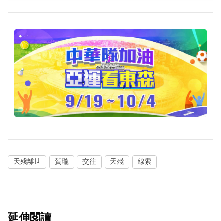
天殘離世
賀瓏
交往
天殘
線索
延伸閱讀