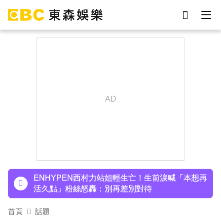
劉真
影片
于朦朧
ian
7-eleven
網紅
女優
謝侑芯
下載東森App，隨時掌握天下大小事！
羅美玲連生三胎！自爆與尪「2年沒接吻」白家綺
急拱放閃
ENHYPEN西村力站姐輕生亡！生前淚喊「本想再
活久點」粉絲怒轟：別再差別對待
首頁
話題
下載東森App，隨時掌握天下大小事！