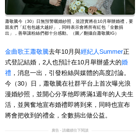
蕭敬騰今（30）日無預警曬婚紗照，並證實將在10月舉辦婚禮，要
親友們「紅包包越大越好」，同時表示會將所有紅包「全數捐
出」，善舉讓粉絲們都十分感動。（圖／翻攝自蕭敬騰IG）
金曲歌王
蕭敬騰
去年10月與
經紀人
Summer
正
式登記結婚，2人也預計在10月舉辦盛大的
婚
禮
，消息一出，引發粉絲與媒體的高度討論。
今（30）日，蕭敬騰在社群平台上首次曝光浪
漫婚紗照，並開心分享他即將滿1週年的人夫生
活，並興奮地宣布婚禮即將到來，同時也宣布
將會把收到的禮金，全數捐出做公益。
廣告 - 請繼續往下閱讀