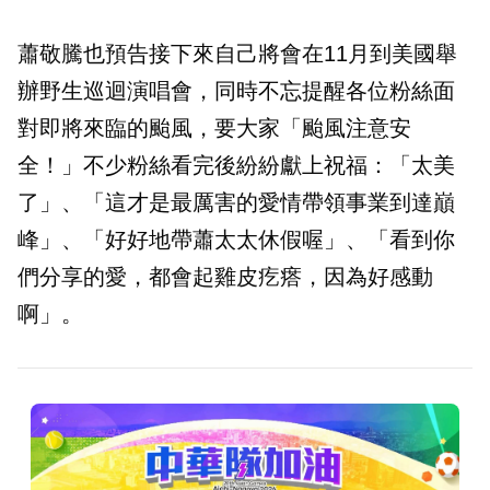
蕭敬騰也預告接下來自己將會在11月到美國舉
辦野生巡迴演唱會，同時不忘提醒各位粉絲面
對即將來臨的颱風，要大家「颱風注意安
全！」不少粉絲看完後紛紛獻上祝福：「
太美
了」、「
這才是最厲害的愛情帶領事業到達巔
峰」、「
好好地帶蕭太太休假喔」、「
看到你
們分享的愛，都會起雞皮疙瘩，因為好感動
啊」。