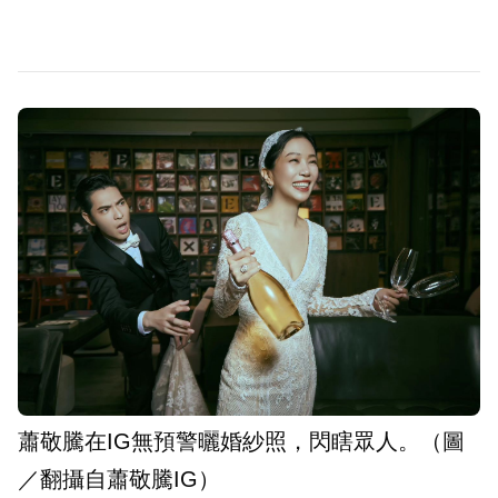
蕭敬騰在IG無預警曬婚紗照，閃瞎眾人。（圖
／翻攝自蕭敬騰IG）