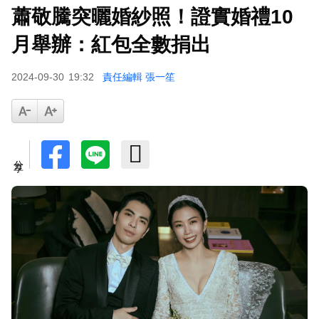
蕭敬騰突曬婚紗照！證實婚禮10
羅美玲連生三胎！自爆與尪「2年沒接吻」白家綺
急拱放閃
月舉辦：紅包全數捐出
2024-09-30
19:32
責任編輯 張一笙
分享