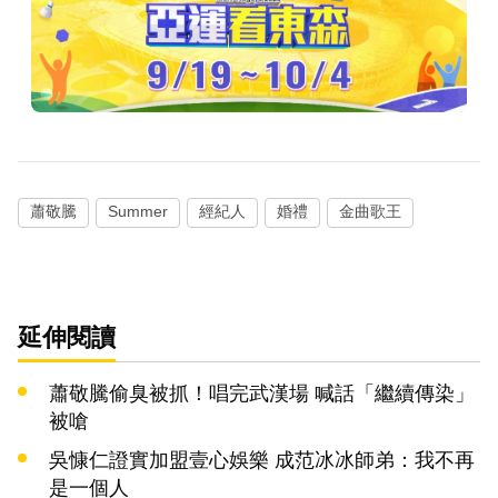
蕭敬騰
Summer
經紀人
婚禮
金曲歌王
延伸閱讀
蕭敬騰偷臭被抓！唱完武漢場 喊話「繼續傳染」
被嗆
吳慷仁證實加盟壹心娛樂 成范冰冰師弟：我不再
是一個人