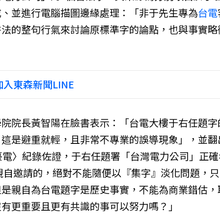
成、並進行電腦描圖邊緣處理：「非于先生專為
台電
書法的整句行氣來討論原標準字的論點，也與事實略
入東森新聞LINE
學院院長黃智陽在臉書表示：「台電大樓于右任題字
？這是避重就輕，且非常不專業的誤導現象」，並翻
臺電〉紀錄佐證，于右任題署「台灣電力公司」正確
理親自邀請的，絕對不能隨便以『集字』淡化問題，只
但是親自為台電題字是歷史事實，不能為商業錯估，
沒有更重要且更有共識的事可以努力嗎？」