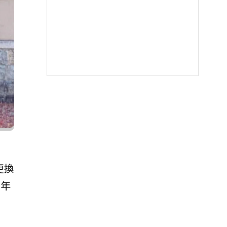
更換
當年