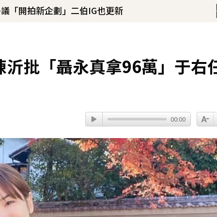
議「開拍新企劃」二伯IG也更新
返台送別首發聲：依舊無法相信
！
！陳沂批「聶永真拿96萬」于右
殺慘賠2000萬 2度遇感情詐騙
41分鐘前
00:00