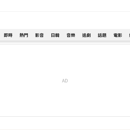
即時
熱門
影音
日韓
音樂
追劇
話題
電影
！
殺慘賠2000萬 2度遇感情詐騙
41分鐘前