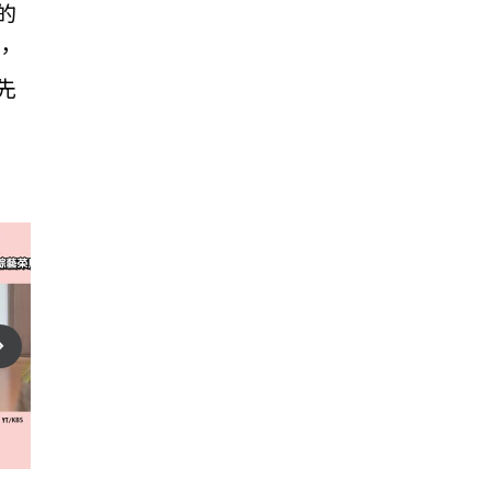
的
，
先
play_arrow
te_next