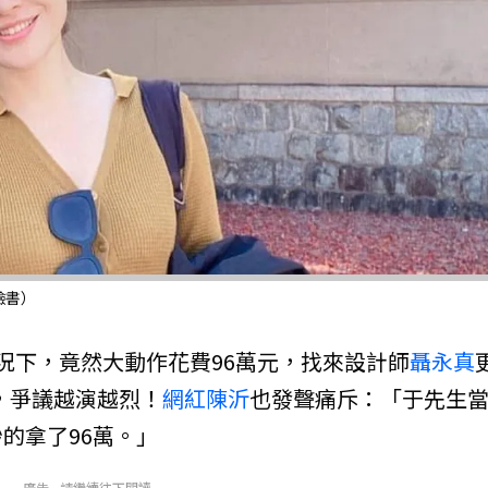
臉書）
況下，竟然大動作花費96萬元，找來設計師
聶永真
，爭議越演越烈！
網紅
陳沂
也發聲痛斥：「于先生
的拿了96萬。」
廣告 - 請繼續往下閱讀