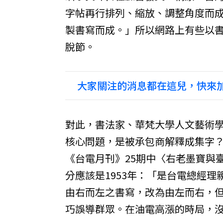
字帖再行排列、縮放、調整角度而
製書寫而成。」所以網路上有些以
脫節。
大家關注的消息都在這兒，快來加
對此，書法家、華梵大學人文藝術
核心問題，是被承包商解釋成集字
《台電月刊》25期中〈右老墨寶與
分應該是1953年：「是台電總經
由右而左之書寫，改為由左而右，
巧誤導群眾。在油電高漲的時局，