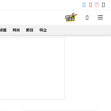
綜藝
時尚
節目
特企