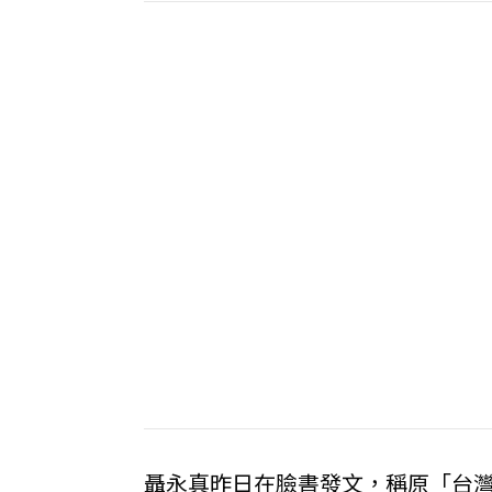
聶永真昨日在臉書發文，稱原「台灣