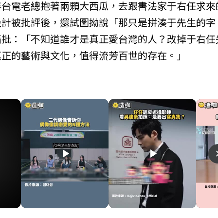
年台電老總抱著兩顆大西瓜，去跟書法家于右任求來
設計被批評後，還試圖拗說「那只是拼湊于先生的字
痛批：「不知道誰才是真正愛台灣的人？改掉于右任
真正的藝術與文化，值得流芳百世的存在。」
play_arrow
play_arrow
naviga