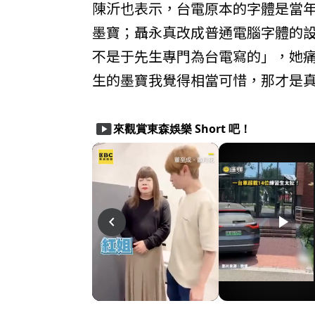
陳沂也表示，台電原本的字體是當
墨寶；聶永真改成普通電腦字體的
不是于先生專門為台電寫的」，她
生的墨寶我覺得相當可惜，那才是
smart_display
來觀賞東森娛樂 Short 吧！
play_arrow
play_arrow
play_arrow
navigate_before