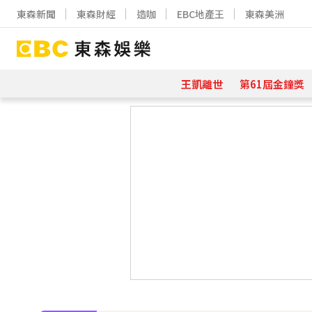
東森新聞
東森財經
造咖
EBC地產王
東森美洲
王凱離世
第61屆金鐘獎
下載東森App，隨時掌握天下大小事
遭前夫割頸脅迫！「兇版李毓芬」陷養套