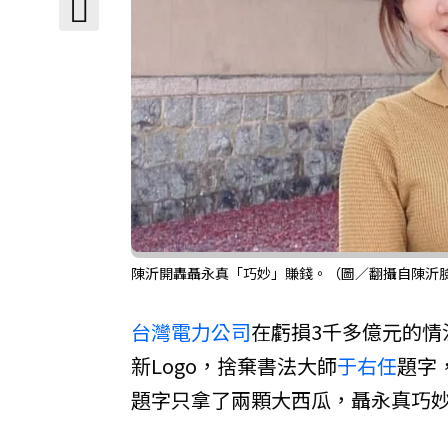
陳沂開轟聶永真「巧妙」賺錢。（圖／翻攝自陳沂
台灣電力公司
在虧損3千多億元的情
新Logo，捨棄書法大師
于右任
題字
題字只拿了兩顆大西瓜，聶永真巧妙