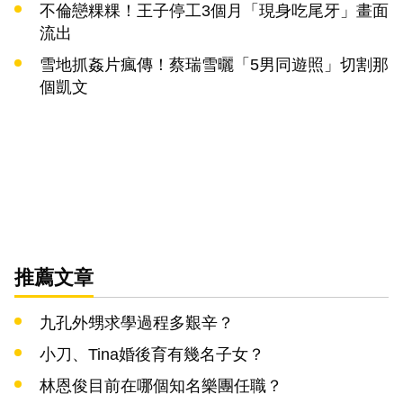
不倫戀粿粿！王子停工3個月「現身吃尾牙」畫面
流出
雪地抓姦片瘋傳！蔡瑞雪曬「5男同遊照」切割那
個凱文
推薦文章
九孔外甥求學過程多艱辛？
小刀、Tina婚後育有幾名子女？
林恩俊目前在哪個知名樂團任職？