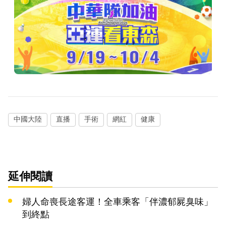
中國大陸
直播
手術
網紅
健康
延伸閱讀
婦人命喪長途客運！全車乘客「伴濃郁屍臭味」
到終點