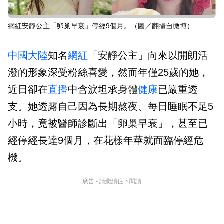
網紅安靜公主「卵巢早衰」停經9個月。（圖／翻攝自微博）
中國大陸
知名
網紅
「安靜公主」向來以開朗活
潑的形象深受粉絲喜愛，然而年僅25歲的她，
近日卻在
直播
中含淚坦承身體
健康
已嚴重透
支。她透露自己因為長期熬夜、每日睡眠不足5
小時，竟被醫師診斷出「卵巢早衰」，甚至已
經停經長達9個月，在花樣年華就面臨停經危
機。
廣告 - 請繼續往下閱讀