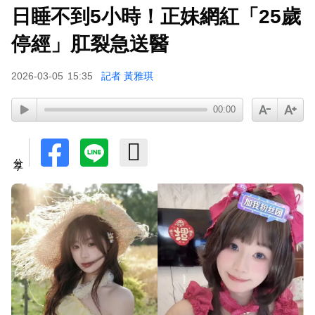
日睡不到5小時！正妹網紅「25歲
停經」肛裂急送醫
2026-03-05
15:35
記者 黃雅琪
00:00
分享