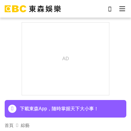
劉真
影片
7-eleven
網紅
女優
于朦朧
ian
謝侑芯
下載東森App，隨時掌握天下大小事！
首頁
綜藝