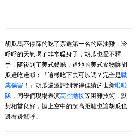
胡瓜馬不停蹄的吃了票選第一名的麻油雞，冷
呼呼的天氣喝了非常暖身子，胡瓜也愛不釋
手，隨後到了美式餐廳，道地的美式食物讓胡
瓜邊吃邊喊：「這樣吃下去可以嗎？完全是
職
業傷害
！」胡瓜還邀請到奪得佳績的世新
啦啦
隊
，同學們現場表演
高空拋接
等困難技術，默
契相當良好，拋上空中的超高距離也讓胡瓜也
邊看邊驚呼。