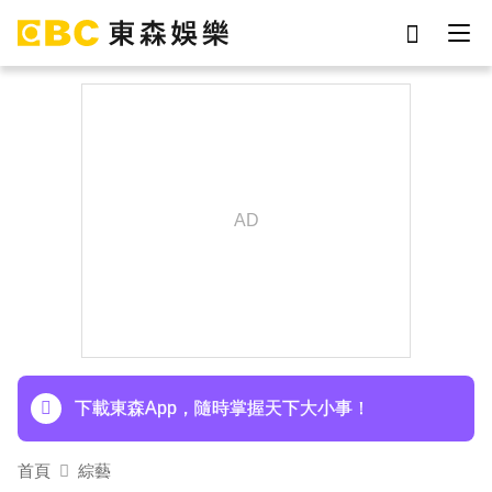
劉真
影片
7-eleven
女優
網紅
ian
于朦朧
謝侑芯
下載東森App，隨時掌握天下大小事！
家長曝「小S私下為人」徹底改觀 網友洗版認證
下載東森App，隨時掌握天下大小事！
首頁
綜藝
家長曝「小S私下為人」徹底改觀 網友洗版認證