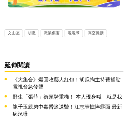
文山區
胡瓜
職業傷害
啦啦隊
高空拋接
延伸閱讀
《大集合》爆回收藝人紅包！胡瓜掏主持費補貼
電視台急發聲
野生「張菲」街頭騎重機！ 本人現身喊：就是我
龍千玉親弟中毒昏迷送醫！江志豐憔悴露面 最新
病況曝