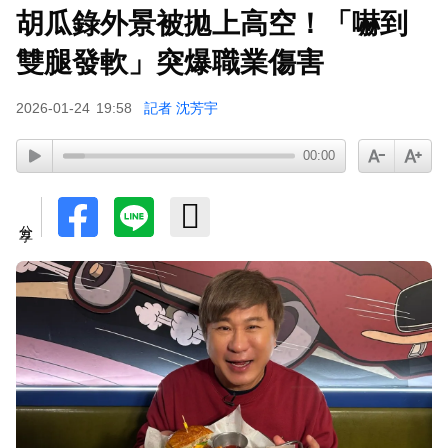
胡瓜錄外景被拋上高空！「嚇到
雙腿發軟」突爆職業傷害
2026-01-24
19:58
記者 沈芳宇
00:00
分享