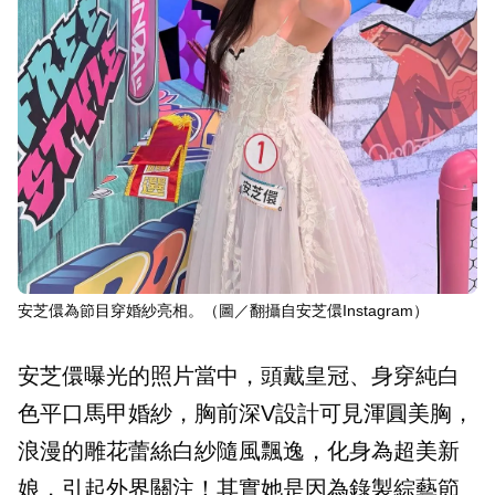
安芝儇為節目穿婚紗亮相。（圖／翻攝自安芝儇Instagram）
安芝儇曝光的照片當中，頭戴皇冠、身穿純白
色平口馬甲婚紗，胸前深V設計可見渾圓美胸，
浪漫的雕花蕾絲白紗隨風飄逸，化身為超美新
娘，引起外界關注！其實她是因為錄製綜藝節