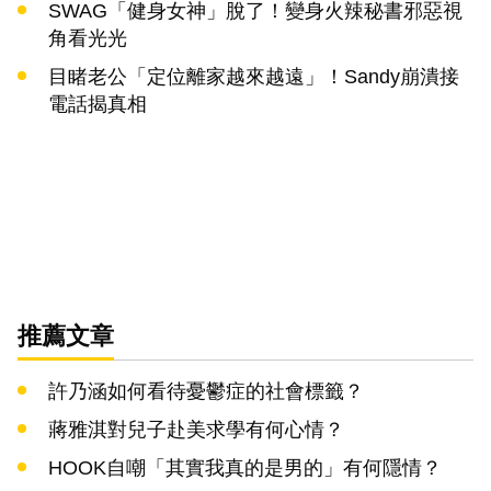
SWAG「健身女神」脫了！變身火辣秘書邪惡視
角看光光
目睹老公「定位離家越來越遠」！Sandy崩潰接
電話揭真相
推薦文章
許乃涵如何看待憂鬱症的社會標籤？
蔣雅淇對兒子赴美求學有何心情？
HOOK自嘲「其實我真的是男的」有何隱情？