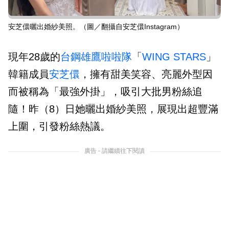
安芝儇曬出婚紗美照。（圖／翻攝自安芝儇Instagram）
現年28歲的
台鋼雄鷹啦啦隊
「
WING STARS
」
韓籍成員
安芝儇
，擁有甜美笑容、亮麗外型因
而被稱為「最強外掛」，吸引大批男粉絲追
隨！昨（8）日她曬出婚紗美照，展現出超豐滿
上圍，引發粉絲熱議。
廣告 - 請繼續往下閱讀