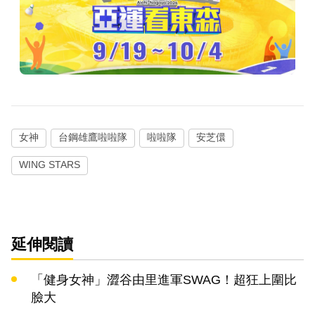
女神
台鋼雄鷹啦啦隊
啦啦隊
安芝儇
WING STARS
延伸閱讀
「健身女神」澀谷由里進軍SWAG！超狂上圍比
臉大