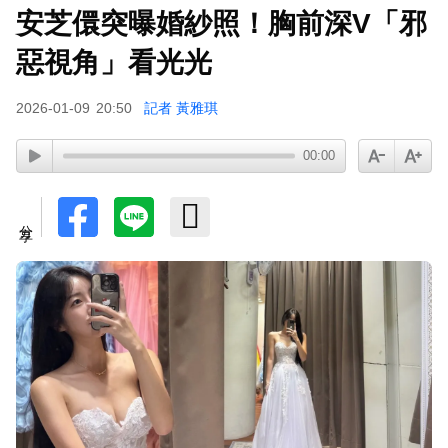
安芝儇突曝婚紗照！胸前深V「邪
惡視角」看光光
2026-01-09
20:50
記者 黃雅琪
00:00
分享