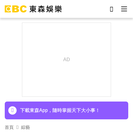
劉真
影片
于朦朧
女優
網紅
ian
7-eleven
謝侑芯
下載東森App，隨時掌握天下大小事！
首頁
綜藝