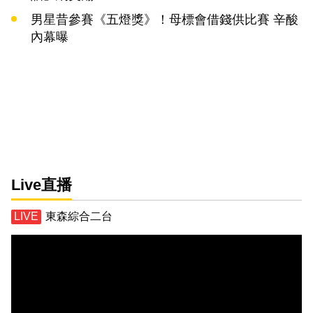
男星昔參賽《五燈獎》！母標會借錢供比賽 辛酸
內幕曝
Live直播
東森綜合二台