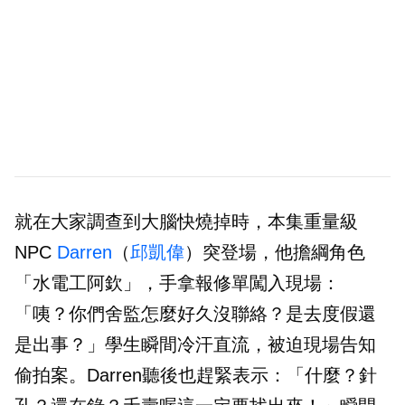
就在大家調查到大腦快燒掉時，本集重量級
NPC
Darren
（
邱凱偉
）突登場，他擔綱角色
「水電工阿欽」，手拿報修單闖入現場：
「咦？你們舍監怎麼好久沒聯絡？是去度假還
是出事？」學生瞬間冷汗直流，被迫現場告知
偷拍案。Darren聽後也趕緊表示：「什麼？針