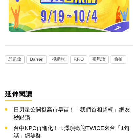
邱凱偉
Darren
視網膜
F.F.O
張恩瑋
偷拍
延伸閱讀
日男星公開挺高市早苗！「我們首相超棒」網友
秒跟讚
台中NPC再進化！玉澤演歡迎TWICE來台「1句
話」網笑翻