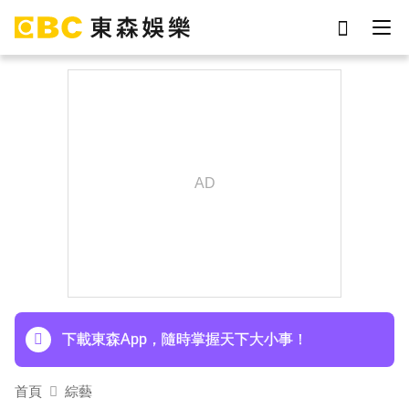
劉真
影片
于朦朧
ian
7-eleven
網紅
下載東森App，隨時掌握天下大小事！
女優
謝侑芯
15年摯愛離世！唐綺陽頭七驚見「驚人畫面」感
動喊：真不是蓋的
下載東森App，隨時掌握天下大小事！
15年摯愛離世！唐綺陽頭七驚見「驚人畫面」感
動喊：真不是蓋的
首頁
綜藝