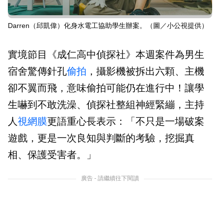
Darren（邱凱偉）化身水電工協助學生辦案。（圖／小公視提供）
實境節目《成仁高中偵探社》本週案件為男生
宿舍驚傳針孔
偷拍
，攝影機被拆出六顆、主機
卻不翼而飛，意味偷拍可能仍在進行中！讓學
生嚇到不敢洗澡、偵探社整組神經緊繃，主持
人
視網膜
更語重心長表示：「不只是一場破案
遊戲，更是一次良知與判斷的考驗，挖掘真
相、保護受害者。」
廣告 - 請繼續往下閱讀