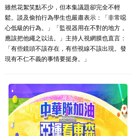
雖然花絮笑點不少，但本集議題卻完全不輕
鬆。談及偷拍行為學生也嚴肅表示：「非常噁
心低級的行為。」「監視器用在不對的地方，
應該把他繩之以法。」主持人視網膜也直言：
「有些鏡頭不該存在，有些視線不該出現。發
現有不仁不義的事情要挺身。」