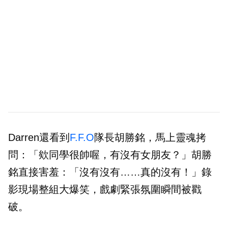
Darren還看到
F.F.O
隊長胡勝銘，馬上靈魂拷
問：「欸同學很帥喔，有沒有女朋友？」胡勝
銘直接害羞：「沒有沒有……真的沒有！」錄
影現場整組大爆笑，戲劇緊張氛圍瞬間被戳
破。