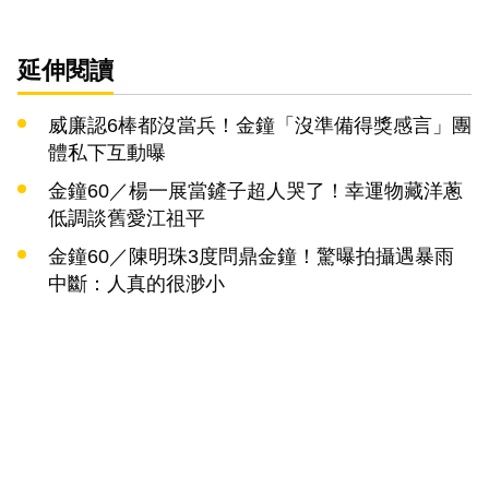
延伸閱讀
威廉認6棒都沒當兵！金鐘「沒準備得獎感言」團
體私下互動曝
金鐘60／楊一展當鏟子超人哭了！幸運物藏洋蔥
低調談舊愛江祖平
金鐘60／陳明珠3度問鼎金鐘！驚曝拍攝遇暴雨
中斷：人真的很渺小