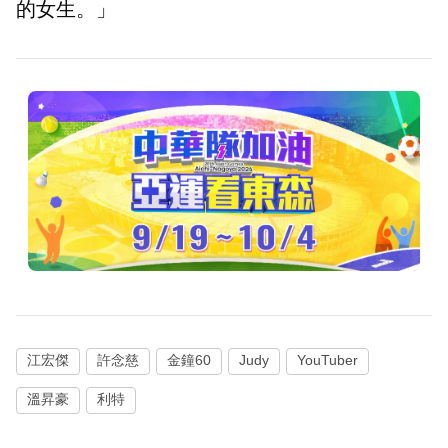
的女生。」
江宏傑
許念慈
金鐘60
Judy
YouTuber
溫昇豪
利特