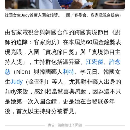
韓國女生Judy首度入圍金鐘獎。（圖／客委會、客家電視台提供）
由客家電視台與韓國合作的跨國實境節目《廚
師的迫降：客家廚房》在本屆第60屆金鐘獎表
現亮眼，入圍「實境節目獎」與「實境節目主
持人獎」，主持群包括温昇豪、
江宏傑
、
許念
慈
（Nien）與韓國藝人
利特
、李元日、韓國女
生
Judy
（金奎利）等人。尤其對非藝人出身的
Judy來說，感到相當驚喜與感動，因為這不只
是她第一次入圍金鐘，更是她在台發展多年
後，首次以主持身分被看見。
廣告 - 請繼續往下閱讀