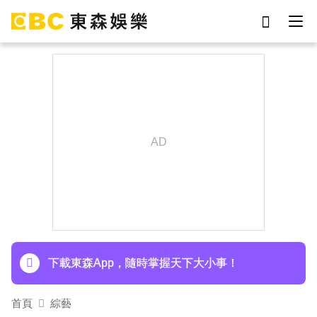
劉真
影片
于朦朧
ian
7-eleven
網紅
女優
謝侑芯
下載東森App，隨時掌握天下大小事！
孫淑媚首登JJA音樂節！被范曉萱1句話打動 放話
秀超狂腹肌
下載東森App，隨時掌握天下大小事！
孫淑媚首登JJA音樂節！被范曉萱1句話打動 放話
首頁
綜藝
秀超狂腹肌