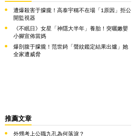
遭爆殺害于朦朧！高泰宇稱不在場「1原因」拒公
開監視器
《不眠日》女星「神隱大半年」養胎！突曬嫩嬰
小腳宣佈當媽
爆剖腹于朦朧！范世錡「聲紋鑑定結果出爐」她
全家遭威脅
推薦文章
外甥考上公職九孔為何落淚？