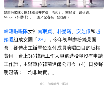
韓籍啦啦隊女團2S成員安芝儇（右起）、南珉貞、趙娟週、
Mingo（朴旻曙）。（圖／記者張一笙攝影）
韓籍啦啦隊
女神
南珉貞
、
朴旻曙
、
安芝儇
和
趙
娟週
組成女團「
2S
」，今年初舉辦粉絲見面
會，卻傳出主辦單位沒付成員演唱曲目的版權
費用，台上3位韓籍工作人員還遭檢舉沒有申請
工作證，主辦單位韓商達爾公司今（4）日發聲
明澄清：「均非屬實。」
廣告 - 請繼續往下閱讀