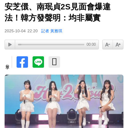
安芝儇、南珉貞2S見面會爆違
小24歲女友背景遭起底！姜厚任12點聲明「駁小
三傳聞」：你在講三小？
法！韓方發聲明：均非屬實
2025-10-04
22:20
記者 黃雅琪
00:00
分享