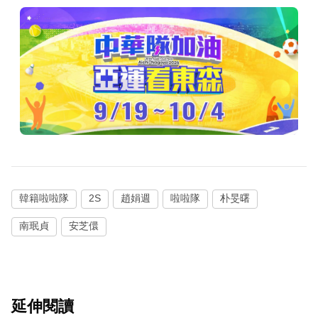
韓籍啦啦隊
2S
趙娟週
啦啦隊
朴旻曙
南珉貞
安芝儇
延伸閱讀