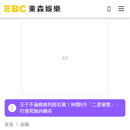
劉真
影片
7-eleven
女優
ian
網紅
謝侑芯
于朦朧
下載東森App，隨時掌握天下大小事！
小24歲女友背景遭起底！姜厚任12點聲明「駁小
三傳聞」：你在講三小？
王子不倫粿粿判賠百萬！神隱9月「二度發聲」：
行過死陰的幽谷
首頁
綜藝
下載東森App，隨時掌握天下大小事！