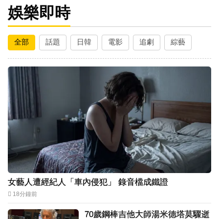
娛樂即時
全部
話題
日韓
電影
追劇
綜藝
女藝人遭經紀人「車內侵犯」 錄音檔成鐵證
18分鐘前
70歲鋼棒吉他大師湯米德塔莫驟逝