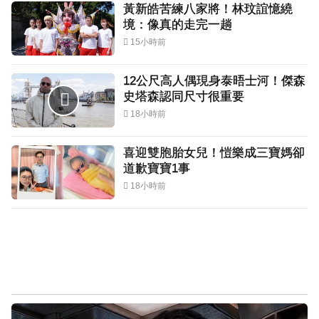
黃新皓苦練八家將！林玟誼憶繞
境：像真的走完一趟
15小時前
12公尺高人偶現身泰晤士河！傑森
史塔森認同尺寸很重要
18小時前
喜迎雙胞胎女兒！愷樂成三寶媽卻
道歉寶寶1事
18小時前