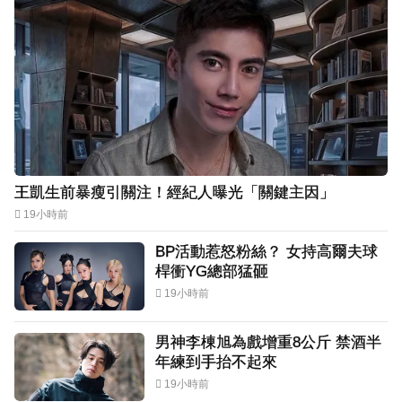
王凱生前暴瘦引關注！經紀人曝光「關鍵主因」
19小時前
BP活動惹怒粉絲？ 女持高爾夫球
桿衝YG總部猛砸
19小時前
男神李棟旭為戲增重8公斤 禁酒半
年練到手抬不起來
19小時前