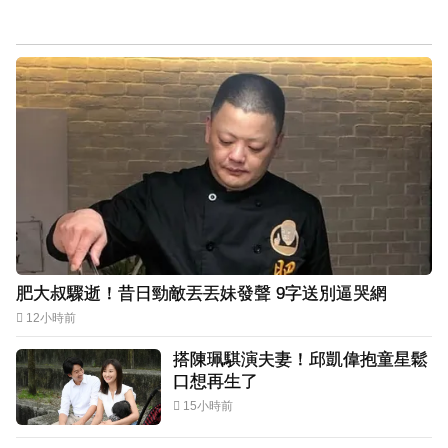
肥大叔驟逝！昔日勁敵丟丟妹發聲 9字送別逼哭網
12小時前
搭陳珮騏演夫妻！邱凱偉抱童星鬆
口想再生了
15小時前