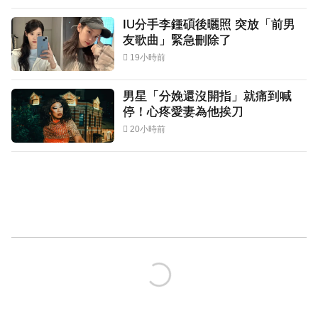
IU分手李鍾碩後曬照 突放「前男
友歌曲」緊急刪除了
19小時前
男星「分娩還沒開指」就痛到喊
停！心疼愛妻為他挨刀
20小時前