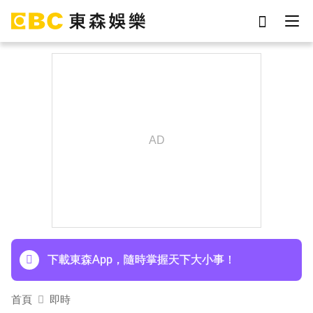
劉真
影片
7-eleven
女優
網紅
ian
于朦朧
謝侑芯
下載東森App，隨時掌握天下大小事！
70歲鋼吉他大師湯米德塔莫驟逝 妻淚喊：永遠是
我一生摯愛
下載東森App，隨時掌握天下大小事！
70歲鋼吉他大師湯米德塔莫驟逝 妻淚喊：永遠是
首頁
即時
我一生摯愛