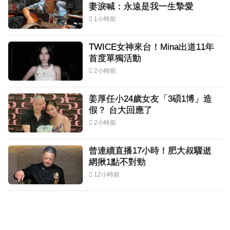
妻淚喊：永遠是我一生摯愛
1小時前
TWICE女神來台！Mina出道11年
首度單獨活動
2小時前
姜厚任小24歲女友「3碩1博」造
假？ 台大回應了
2小時前
曾連續直播17小時！肥大叔驟逝
網揪1點不對勁
12小時前