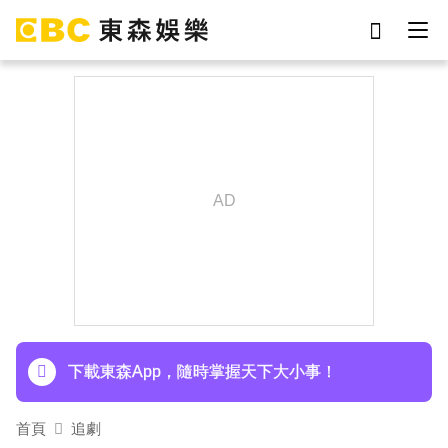
劉真
影片
于朦朧
網紅
ian
女優
7-eleven
謝侑芯
下載東森App，隨時掌握天下大小事！
首頁
追劇