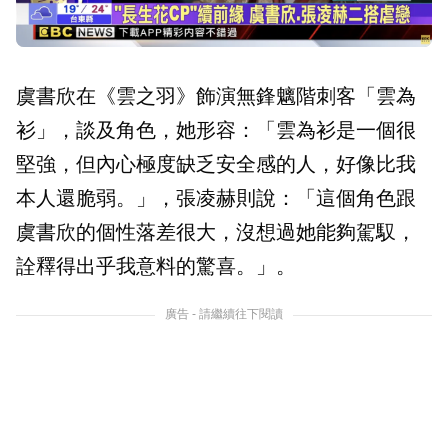
虞書欣在《雲之羽》飾演無鋒魑階刺客「雲為
衫」，談及角色，她形容：「雲為衫是一個很
堅強，但內心極度缺乏安全感的人，好像比我
本人還脆弱。」，張凌赫則說：「這個角色跟
虞書欣的個性落差很大，沒想過她能夠駕馭，
詮釋得出乎我意料的驚喜。」。
廣告 - 請繼續往下閱讀