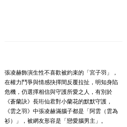
張凌赫飾演生性不喜歡被約束的「宮子羽」，
在權力鬥爭與情感抉擇間反覆拉扯，明知身陷
危機，仍選擇相信與守護所愛之人，有別於
《蒼蘭訣》長珩仙君對小蘭花的默默守護，
《雲之羽》中張凌赫滿腦子都是「阿雲（雲為
衫）」，被網友形容是「戀愛腦男主」。