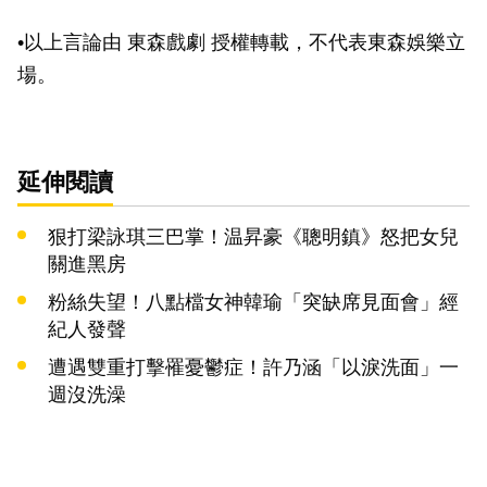
•以上言論由 東森戲劇 授權轉載，不代表東森娛樂立
場。
延伸閱讀
狠打梁詠琪三巴掌！温昇豪《聰明鎮》怒把女兒
關進黑房
粉絲失望！八點檔女神韓瑜「突缺席見面會」經
紀人發聲
遭遇雙重打擊罹憂鬱症！許乃涵「以淚洗面」一
週沒洗澡