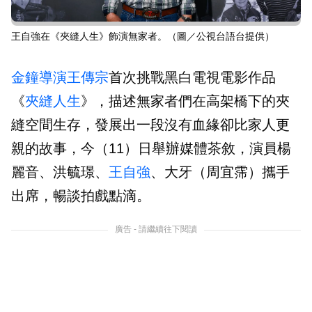
王自強在《夾縫人生》飾演無家者。（圖／公視台語台提供）
金鐘
導演
王傳宗
首次挑戰黑白電視電影作品
《
夾縫人生
》，描述無家者們在高架橋下的夾
縫空間生存，發展出一段沒有血緣卻比家人更
親的故事，今（11）日舉辦媒體茶敘，演員楊
麗音、洪毓璟、
王自強
、大牙（周宜霈）攜手
出席，暢談拍戲點滴。
廣告 - 請繼續往下閱讀