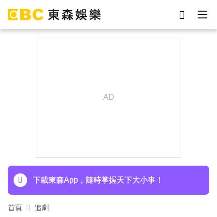
劉真
影片
于朦朧
網紅
女優
ian
7-eleven
謝侑芯
下載東森App，隨時掌握天下大小事！
首頁
追劇