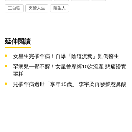
王自強
夾縫人生
陌生人
延伸閱讀
女星生完罹罕病！自爆「陰道流糞」難倒醫生
罕病兒一覺不醒！女星曾歷經10次流產 悲痛證實
噩耗
兒罹罕病過世「享年15歲」 李宇柔再發聲惹鼻酸