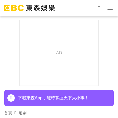
劉真
影片
于朦朧
網紅
女優
ian
7-eleven
謝侑芯
下載東森App，隨時掌握天下大小事！
首頁
追劇