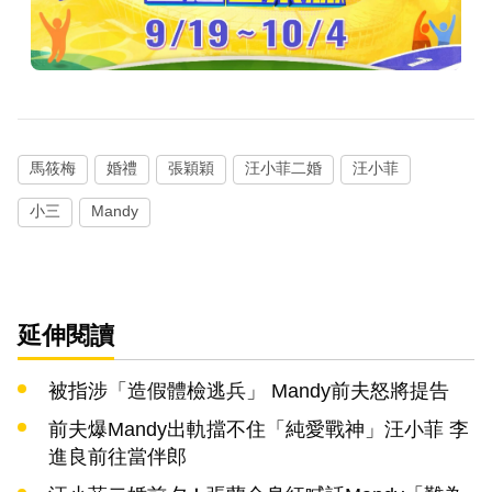
馬筱梅
婚禮
張穎穎
汪小菲二婚
汪小菲
小三
Mandy
延伸閱讀
被指涉「造假體檢逃兵」 Mandy前夫怒將提告
前夫爆Mandy出軌擋不住「純愛戰神」汪小菲 李
進良前往當伴郎