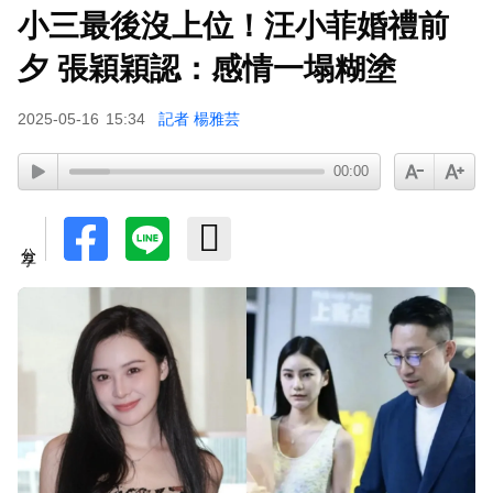
小三最後沒上位！汪小菲婚禮前
夕 張穎穎認：感情一塌糊塗
2025-05-16
15:34
記者 楊雅芸
00:00
分享