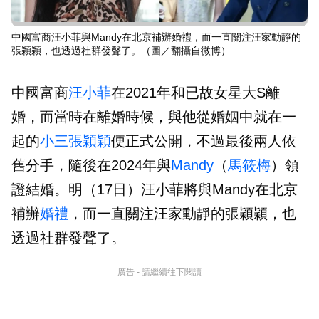
中國富商汪小菲與Mandy在北京補辦婚禮，而一直關注汪家動靜的
張穎穎，也透過社群發聲了。（圖／翻攝自微博）
中國富商
汪小菲
在2021年和已故女星大S離
婚，而當時在離婚時候，與他從婚姻中就在一
起的
小三
張穎穎
便正式公開，不過最後兩人依
舊分手，隨後在2024年與
Mandy
（
馬筱梅
）領
證結婚。明（17日）汪小菲將與Mandy在北京
補辦
婚禮
，而一直關注汪家動靜的張穎穎，也
透過社群發聲了。
廣告 - 請繼續往下閱讀