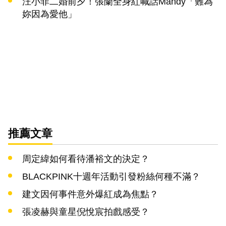
汪小菲二婚前夕！張蘭全身紅喊話Mandy「難為
妳因為愛他」
推薦文章
周定緯如何看待潘裕文的決定？
BLACKPINK十週年活動引發粉絲何種不滿？
建文因何事件意外爆紅成為焦點？
張凌赫與童星倪悅宸拍戲感受？