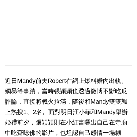
近日Mandy前夫Robert在網上爆料婚內出軌、
網暴等事蹟，當時張穎穎也透過微博不斷吃瓜
評論，直接將戰火拉滿，隨後和Mandy雙雙飆
上熱搜1、2名。面對明日汪小菲和Mandy舉辦
婚禮前夕，張穎穎則在小紅書曬出自己在寺廟
中吃齋唸佛的影片，也坦認自己感情一塌糊