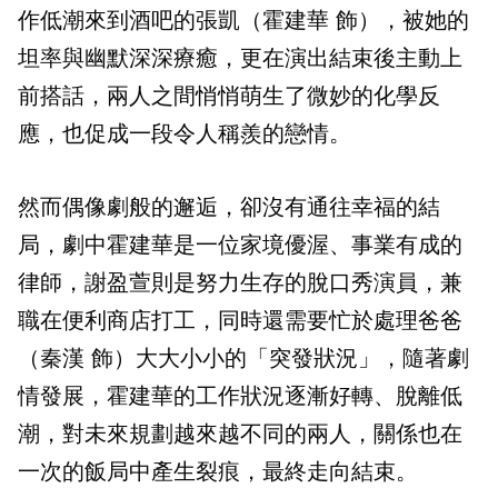
作低潮來到酒吧的張凱（霍建華 飾），被她的
坦率與幽默深深療癒，更在演出結束後主動上
前搭話，兩人之間悄悄萌生了微妙的化學反
應，也促成一段令人稱羨的戀情。
然而偶像劇般的邂逅，卻沒有通往幸福的結
局，劇中霍建華是一位家境優渥、事業有成的
律師，謝盈萱則是努力生存的脫口秀演員，兼
職在便利商店打工，同時還需要忙於處理爸爸
（秦漢 飾）大大小小的「突發狀況」，隨著劇
情發展，霍建華的工作狀況逐漸好轉、脫離低
潮，對未來規劃越來越不同的兩人，關係也在
一次的飯局中產生裂痕，最終走向結束。