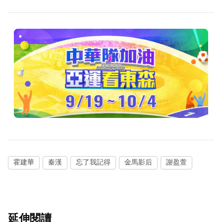
霍建華
秦漢
忘了我記得
金馬影后
謝盈萱
延伸閱讀