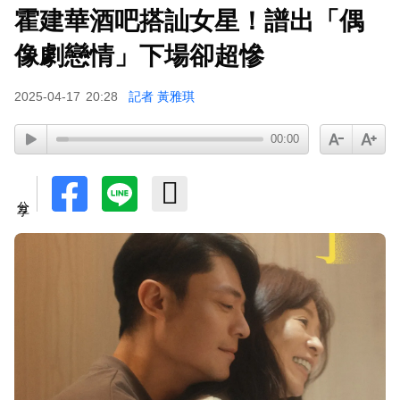
霍建華酒吧搭訕女星！譜出「偶
像劇戀情」下場卻超慘
2025-04-17
20:28
記者 黃雅琪
00:00
分享