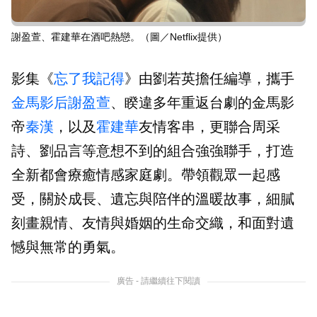
謝盈萱、霍建華在酒吧熱戀。（圖／Netflix提供）
影集《
忘了我記得
》由劉若英擔任編導，攜手
金馬影后
謝盈萱
、睽違多年重返台劇的金馬影
帝
秦漢
，以及
霍建華
友情客串，更聯合周采
詩、劉品言等意想不到的組合強強聯手，打造
全新都會療癒情感家庭劇。帶領觀眾一起感
受，關於成長、遺忘與陪伴的溫暖故事，細膩
刻畫親情、友情與婚姻的生命交織，和面對遺
憾與無常的勇氣。
廣告 - 請繼續往下閱讀