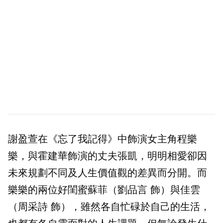
謝盈萱在《忘了我記得》中飾演女主角程樂
樂，與霍建華飾演的丈夫張凱，明明相愛卻因
未來規劃不同及人生價值觀的差異而分開。而
樂樂的兩位好閨蜜蘇菲（劉品言 飾）與佳雲
（周采詩 飾），雖然各自忙碌於自己的生活，