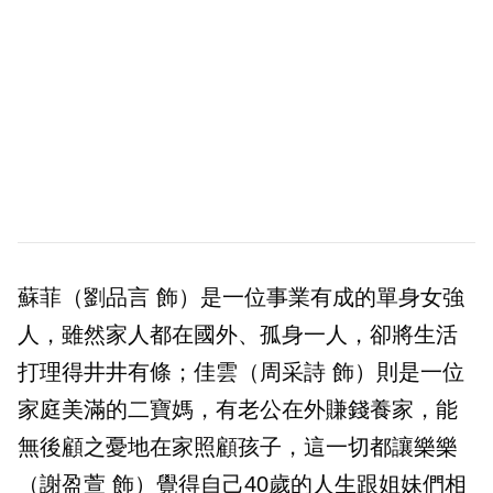
蘇菲（劉品言 飾）是一位事業有成的單身女強
人，雖然家人都在國外、孤身一人，卻將生活
打理得井井有條；佳雲（周采詩 飾）則是一位
家庭美滿的二寶媽，有老公在外賺錢養家，能
無後顧之憂地在家照顧孩子，這一切都讓樂樂
（謝盈萱 飾）覺得自己40歲的人生跟姐妹們相