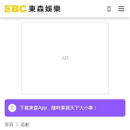
劉真
影片
7-eleven
女優
網紅
ian
謝侑芯
于朦朧
下載東森App，隨時掌握天下大小事！
首頁
追劇