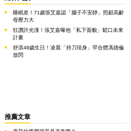
睡眠差！71歲張艾嘉認「腦子不安靜」照顧高齡
母壓力大
狂讚許光漢！張艾嘉曝他「私下面貌」鬆口未來
計畫
舒淇49歲生日！凌晨「持刀現身」罕合體馮德倫
放閃
推薦文章