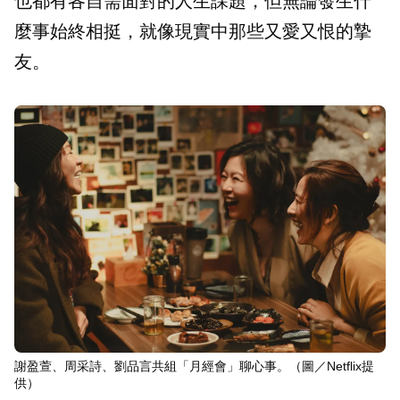
也都有各自需面對的人生課題，但無論發生什
麼事始終相挺，就像現實中那些又愛又恨的摯
友。
謝盈萱、周采詩、劉品言共組「月經會」聊心事。（圖／Netflix提
供）