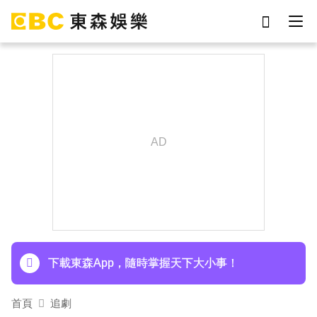
劉真
影片
7-eleven
網紅
女優
于朦朧
ian
謝侑芯
下載東森App，隨時掌握天下大小事！
首頁
追劇