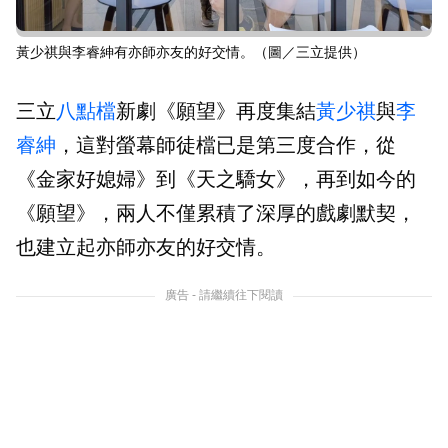
黃少祺與李睿紳有亦師亦友的好交情。（圖／三立提供）
三立
八點檔
新劇《願望》再度集結
黃少祺
與
李
睿紳
，這對螢幕師徒檔已是第三度合作，從
《金家好媳婦》到《天之驕女》，再到如今的
《願望》，兩人不僅累積了深厚的戲劇默契，
也建立起亦師亦友的好交情。
廣告 - 請繼續往下閱讀