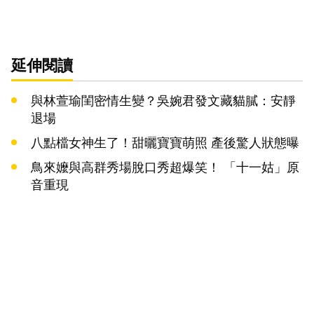
延伸閱讀
與林萱瑜閨密情生變？吳婉君發文藏貓膩：安靜
退場
八點檔女神生了！甜曬寶寶萌照 產後驚人狀態曝
鳥來嬤與高群秀場脫口秀超爆笑！ 「十一姑」原
音重現