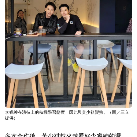
李睿紳在演技上的積極學習態度，因此與黃少祺變熟。（圖／三立
提供）
多次合作後，黃少祺越來越看好李睿紳的潛