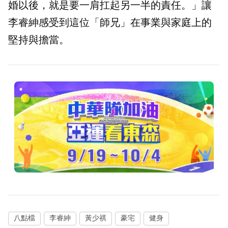
婚以後，就是要一肩扛起另一半的責任。」讓
李睿紳感受到這位「師兄」在事業與家庭上的
堅持與擔當。
八點檔
李睿紳
黃少祺
豪宅
健身