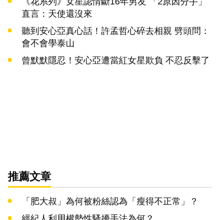
《花系列》女星認情斷16年男友 「2原因分手」
直言：天使還沒來
聽到安心亞真心話！許孟哲心碎去相親 劈頭問：
會不會學泰山
曾默默隱忍！安心亞遭當紅女星欺負 不忍反擊了
推薦文章
「肥大叔」為何被粉絲認為「瘦得不正常」？
經紀人利用權勢性騷擾手法為何？