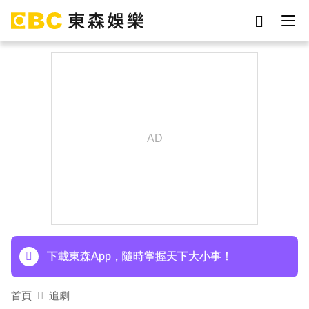
劉真
影片
7-eleven
女優
網紅
ian
謝侑芯
于朦朧
下載東森App，隨時掌握天下大小事！
首頁
追劇