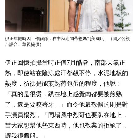
伊正年輕時因工作關係，在中秋期間帶爸媽到美國玩。（圖／公視
台語台、華視提供）
伊正回憶拍攝當時正值7月酷暑，南部天氣正
熱，即使站在陰涼處汗都飆不停，水泥地板的
熱度，彷彿是能煎熟荷包蛋的程度，他說：
「真的是很燙，趴在地上感覺肉都要被煎熟
了，還是要咬著牙。」而令他最敬佩的則是對
手演員楊烈，「同場戲中烈哥也要趴在地上，
當大家想幫他墊東西時，他也敬業的拒絕了，
讓我很佩服。」