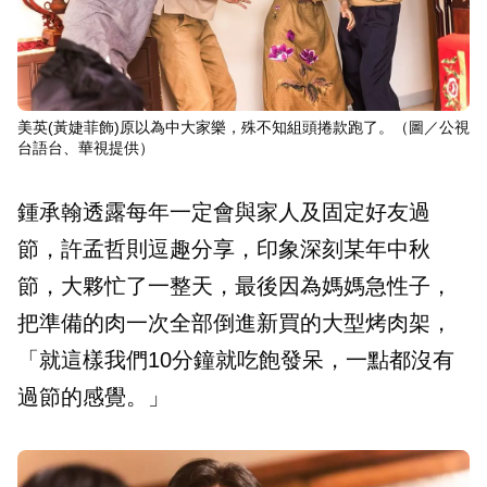
美英(黃婕菲飾)原以為中大家樂，殊不知組頭捲款跑了。（圖／公視
台語台、華視提供）
鍾承翰透露每年一定會與家人及固定好友過
節，許孟哲則逗趣分享，印象深刻某年中秋
節，大夥忙了一整天，最後因為媽媽急性子，
把準備的肉一次全部倒進新買的大型烤肉架，
「就這樣我們10分鐘就吃飽發呆，一點都沒有
過節的感覺。」