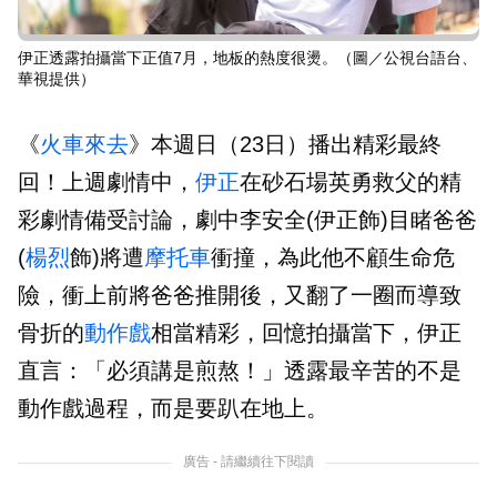
伊正透露拍攝當下正值7月，地板的熱度很燙。（圖／公視台語台、
華視提供）
《
火車來去
》本週日（23日）播出精彩最終
回！上週劇情中，
伊正
在砂石場英勇救父的精
彩劇情備受討論，劇中李安全(伊正飾)目睹爸爸
(
楊烈
飾)將遭
摩托車
衝撞，為此他不顧生命危
險，衝上前將爸爸推開後，又翻了一圈而導致
骨折的
動作戲
相當精彩，回憶拍攝當下，伊正
直言：「必須講是煎熬！」透露最辛苦的不是
動作戲過程，而是要趴在地上。
廣告 - 請繼續往下閱讀