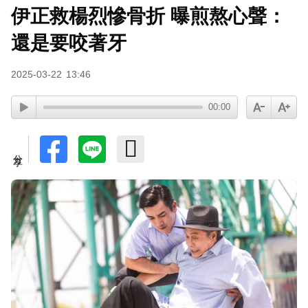
伊正救楊烈慘骨折 曝煎熬心聲：
還是要咬著牙
2025-03-22
13:46
00:00
分享