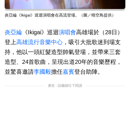
炎亞綸《Ikigai》巡迴演唱會在高流登場。（圖／晴空鳥提供）
炎亞綸
《Ikigai》巡迴
演唱會
高雄場於（28日）
登上
高雄流行音樂中心
，吸引大批歌迷到場支
持，他以一頭紅髮造型帥氣登場，並帶來三套
造型、24首歌曲，呈現出道20年的音樂歷程，
並驚喜邀請
李國毅
擔任
嘉賓
登台助陣。
廣告 - 請繼續往下閱讀