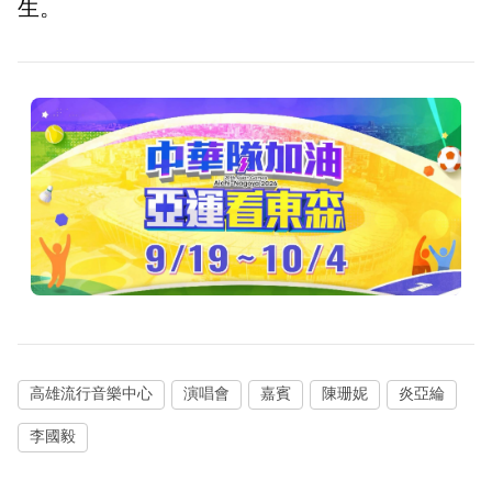
生。
高雄流行音樂中心
演唱會
嘉賓
陳珊妮
炎亞綸
李國毅