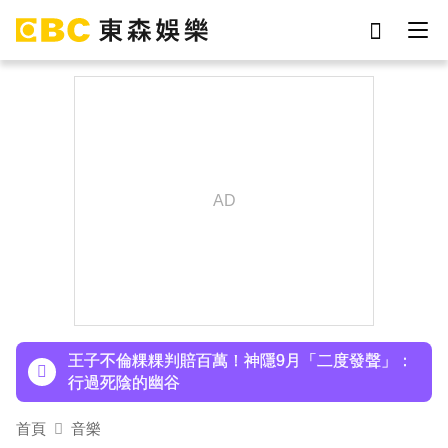
劉真
影片
7-eleven
女優
ian
網紅
謝侑芯
于朦朧
下載東森App，隨時掌握天下大小事！
小24歲女友背景遭起底！姜厚任12點聲明「駁小
三傳聞」：你在講三小？
王子不倫粿粿判賠百萬！神隱9月「二度發聲」：
行過死陰的幽谷
首頁
音樂
下載東森App，隨時掌握天下大小事！