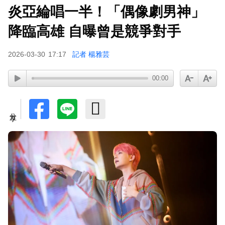
炎亞綸唱一半！「偶像劇男神」
小24歲女友背景遭起底！姜厚任12點聲明「駁小
三傳聞」：你在講三小？
降臨高雄 自曝曾是競爭對手
2026-03-30
17:17
記者 楊雅芸
00:00
分享