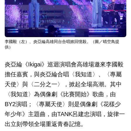
李國毅（左）、炎亞綸高雄同台合唱掀回憶殺。（圖／晴空鳥提
供）
炎亞綸《Ikigai》巡迴演唱會高雄場邀來李國毅
擔任嘉賓，與炎亞綸合唱〈我知道〉、〈專屬
天使〉與〈二分之一〉，掀起全場高潮。其中
〈我知道〉為偶像劇《比賽開始》歌曲，由
BY2演唱；〈專屬天使〉則是偶像劇《花樣少
年少年》主題曲，由TANK呂建忠演唱，旋律一
出立刻帶領全場重返青春記憶。