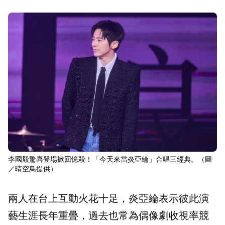
李國毅驚喜登場掀回憶殺！「今天來當炎亞綸」合唱三經典。（圖
／晴空鳥提供）
兩人在台上互動火花十足，炎亞綸表示彼此演
藝生涯長年重疊，過去也常為偶像劇收視率競