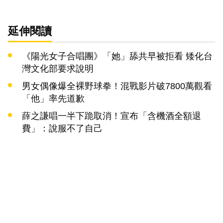
延伸閱讀
《陽光女子合唱團》「她」舔共早被拒看 矮化台
灣文化部要求說明
男女偶像爆全裸野球拳！混戰影片破7800萬觀看
「他」率先道歉
薛之謙唱一半下跪取消！宣布「含機酒全額退
費」：說服不了自己