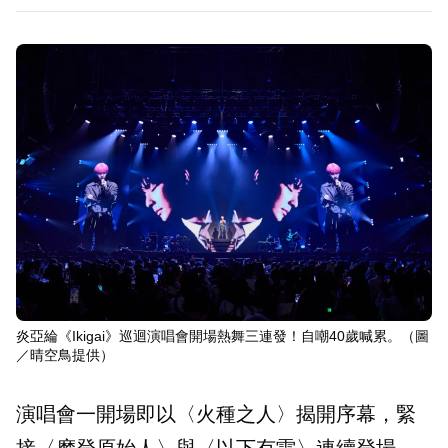
炎亞綸《Ikigai》巡迴演唱會開場熱舞三連發！自嘲40歲喊累。（圖
／晴空鳥提供）
演唱會一開場即以〈火種之人〉揭開序幕，緊