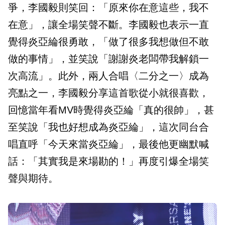
爭，李國毅則笑回：「原來你在意這些，我不
在意」，讓全場笑聲不斷。李國毅也表示一直
覺得炎亞綸很勇敢，「做了很多我想做但不敢
做的事情」，並笑說「謝謝炎老闆帶我解鎖一
次高流」。此外，兩人合唱〈二分之一〉成為
亮點之一，李國毅分享這首歌從小就很喜歡，
回憶當年看MV時覺得炎亞綸「真的很帥」，甚
至笑說「我也好想成為炎亞綸」，這次同台合
唱直呼「今天來當炎亞綸」，最後他更幽默喊
話：「其實我是來場勘的！」再度引爆全場笑
聲與期待。