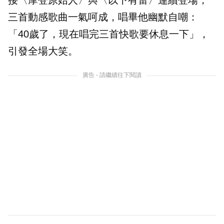
接〈摩登原始人〉與〈以下有雷〉連續登場，
三首動感歌曲一氣呵成，唱畢他幽默自嘲：
「40歲了，現在唱完三首快歌要休息一下」，
引發全場大笑。
廣告 - 請繼續往下閱讀