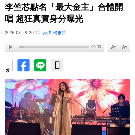
李竺芯點名「最大金主」合體開
小24歲女友背景遭起底！姜厚任12點聲明「駁小
三傳聞」：你在講三小？
唱 超狂真實身分曝光
2026-03-28
20:14
記者 楊雅芸
00:00
分享