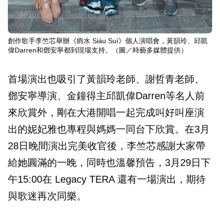
創作歌手李竺芯舉辦《痟水 Siáu Suí》個人演唱會，黃韻玲、邱凱
偉Darren和鄧安寧都到現場支持。（圖／時藝多媒體提供）
首場演出也吸引了黃韻玲老師、謝哲青老師、
鄧安寧導演、金鐘得主邱凱偉Darren等名人前
來欣賞外，剛在大港開唱一起完成叫好叫座演
出的妮妃雅也專程與媽媽一同台下欣賞。在3月
28日晚間演出完美收官後，李竺芯感謝大家帶
給她圓滿的一晚，同時也溫馨預告，3月29日下
午15:00在 Legacy TERA 還有一場演出，期待
與歌迷再次同樂。