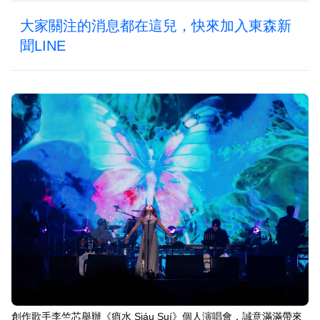
大家關注的消息都在這兒，快來加入東森新
聞LINE
創作歌手李竺芯舉辦《痟水 Siáu Suí》個人演唱會，誠意滿滿帶來