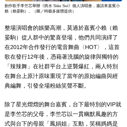
創作歌手李竺芯舉辦《痟水 Siáu Suí》個人演唱會，邀請來嘉賓小
賴（賴晏駒）。（圖／時藝多媒體提供）
整場演唱會的娛樂高潮，莫過於嘉賓小賴（賴
晏駒）從人群中的驚喜登場，他們共同演繹了
在2012年合作發行的電音舞曲〈HOT〉，這首
歌在發行12年後，憑藉著洗腦的旋律與獨特的
「辣辣舞」在社群平台上逆襲爆紅，兩人特別
在舞台上原汁原味重現了當年的原始編曲與經
典編舞，引發全場粉絲笑聲不斷。
除了星光熠熠的舞台嘉賓，台下最特別的VIP就
是李竺芯的父母，李竺芯以一貫幽默風趣的方
式與台下的母親「鳳娟姐」互動，笑稱媽媽是