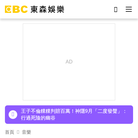
劉真
影片
7-eleven
女優
ian
網紅
謝侑芯
于朦朧
下載東森App，隨時掌握天下大小事！
小24歲女友背景遭起底！姜厚任12點聲明「駁小
三傳聞」：你在講三小？
王子不倫粿粿判賠百萬！神隱9月「二度發聲」：
行過死陰的幽谷
首頁
音樂
下載東森App，隨時掌握天下大小事！