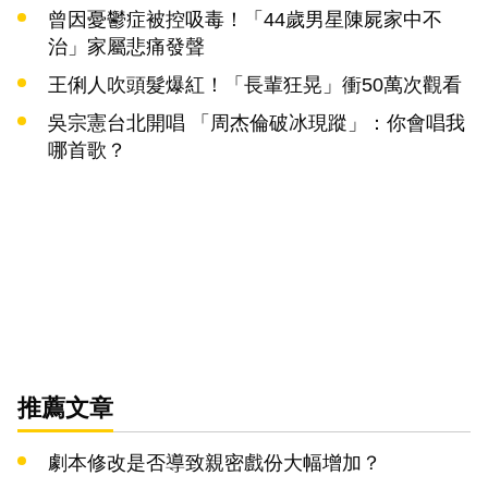
曾因憂鬱症被控吸毒！「44歲男星陳屍家中不
治」家屬悲痛發聲
王俐人吹頭髮爆紅！「長輩狂晃」衝50萬次觀看
吳宗憲台北開唱 「周杰倫破冰現蹤」：你會唱我
哪首歌？
推薦文章
劇本修改是否導致親密戲份大幅增加？