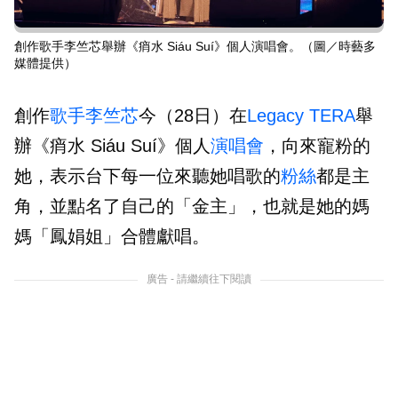
創作歌手李竺芯舉辦《痟水 Siáu Suí》個人演唱會。（圖／時藝多
媒體提供）
創作
歌手
李竺芯
今（28日）在
Legacy TERA
舉
辦《痟水 Siáu Suí》個人
演唱會
，向來寵粉的
她，表示台下每一位來聽她唱歌的
粉絲
都是主
角，並點名了自己的「金主」，也就是她的媽
媽「鳳娟姐」合體獻唱。
廣告 - 請繼續往下閱讀