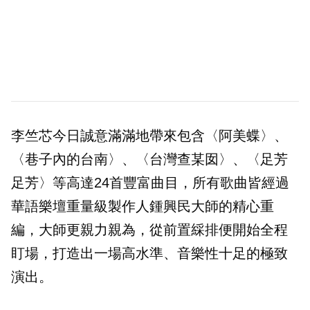
李竺芯今日誠意滿滿地帶來包含〈阿美蝶〉、
〈巷子內的台南〉、〈台灣查某囡〉、〈足芳
足芳〉等高達24首豐富曲目，所有歌曲皆經過
華語樂壇重量級製作人鍾興民大師的精心重
編，大師更親力親為，從前置綵排便開始全程
盯場，打造出一場高水準、音樂性十足的極致
演出。