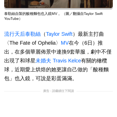
泰勒絲自製的酸種麵包也入鏡MV 。（圖／翻攝自Taylor Swift
YouTube）
流行天后
泰勒絲
（
Taylor Swift
）最新主打曲
〈The Fate of Ophelia〉
MV
在今（6日）推
出，在多個華麗佈景中連換9套華服，劇中不僅
出現了和球星
未婚夫
Travis Kelce
有關的橄欖
球，近期愛上烘焙的她更讓自己做的「酸種麵
包」也入鏡，可說是彩蛋滿滿。
廣告 - 請繼續往下閱讀