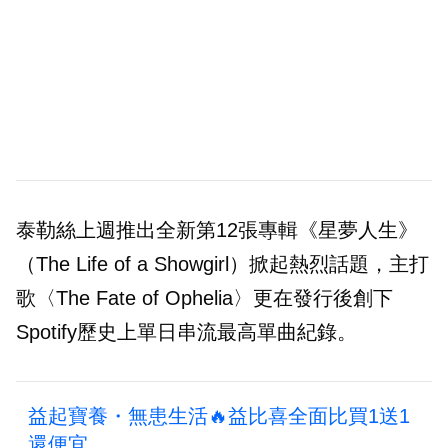
泰勒絲上週推出全新第12張專輯《星夢人生》
（The Life of a Showgirl）掀起熱烈話題，主打
歌〈The Fate of Ophelia〉更在發行後創下
Spotify歷史上單日串流最高單曲紀錄。
益起寶養・無患生活🔥益比喜全面比買1送1
還便宜