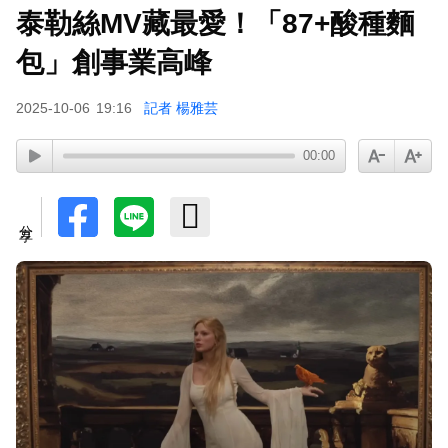
泰勒絲MV藏最愛！「87+酸種麵
蔡阿嘎陷爭議！蘿拉神隱19個月首發文 遭酸「詐
騙集團回歸」回應了
包」創事業高峰
肥大叔猝逝5天！原訂明直播說明突喊卡 團隊忍痛
2025-10-06
19:16
記者 楊雅芸
曝原因
00:00
下載東森App，隨時掌握天下大小事！
SEVENTEEN勝寬、Dino同天入伍！玟奎9月服替
分享
代役