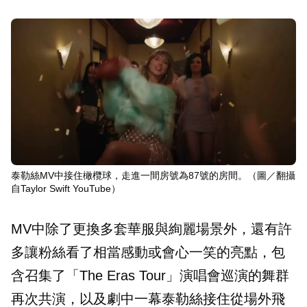
泰勒絲MV中接住橄欖球，走進一間房號為87號的房間。（圖／翻攝
自Taylor Swift YouTube）
MV中除了更換多套華服與絢麗場景外，還有許
多讓粉絲看了相當感動或會心一笑的亮點，包
含召集了「The Eras Tour」演唱會巡演的舞群
再次共演，以及劇中一幕泰勒絲接住從場外飛