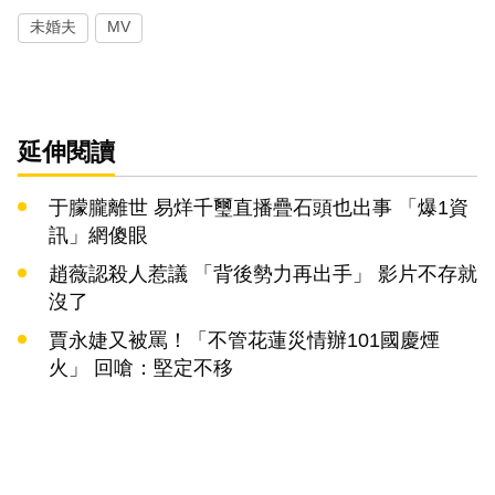
未婚夫
MV
延伸閱讀
于朦朧離世 易烊千璽直播疊石頭也出事 「爆1資
訊」網傻眼
趙薇認殺人惹議 「背後勢力再出手」 影片不存就
沒了
賈永婕又被罵！「不管花蓮災情辦101國慶煙
火」 回嗆：堅定不移