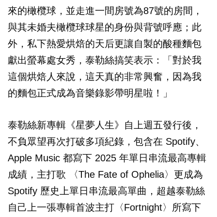
來的橄欖球，並走進一間房號為87號的房間，
與其未婚夫橄欖球球星的身份與背號呼應；此
外，私下熱愛烘焙的天后更讓自製的酸種麵包
獻出螢幕處女秀，泰勒絲搞笑表示：「對於我
這個烘焙人來說，這天真的非常興奮，因為我
的麵包正式成為音樂錄影帶明星啦！」
泰勒絲新專輯《星夢人生》自上週五發行後，
不負眾望再次打破多項紀錄，包含在 Spotify、
Apple Music 都寫下 2025 年單日串流最高專輯
成績，主打歌 〈The Fate of Ophelia〉更成為
Spotify 歷史上單日串流最高單曲，超越泰勒絲
自己上一張專輯首波主打〈Fortnight〉所寫下