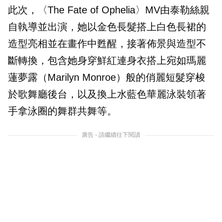
此次，〈The Fate of Ophelia〉MV由泰勒絲親
自執導並出演，她以金色長髮搭上白色長裙的
造型亮相並在畫作中甦醒，接著佈景與造型不
斷轉換，包含她身穿鮮紅連身衣搭上宛如瑪麗
蓮夢露（Marilyn Monroe）般的俏麗短髮穿梭
於歌舞廳後台，以及換上水藍色華麗泳裝領著
手拿泳圈的舞群共舞等。
廣告 - 請繼續往下閱讀