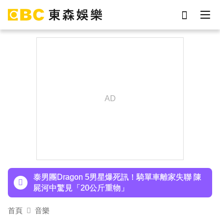
劉真
影片
7-eleven
女優
ian
謝侑芯
網紅
于朦朧
下載東森App，隨時掌握天下大小事！
SEVENTEEN勝寬、Dino同天入伍！玟奎9月服替
代役
泰男團Dragon 5男星爆死訊！騎單車離家失聯 陳
屍河中驚見「20公斤重物」
女星告別9年演藝圈！轉行當計程車司機 曝收入：
首頁
音樂
比演員賺更多