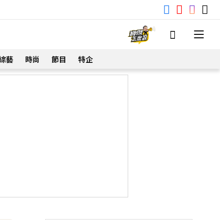
綜藝
時尚
節目
特企