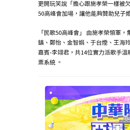
更開玩笑說「擔心跟施孝榮一樣被
50高峰會加場，讓他能夠贊助兒子
「民歌50高峰會」 由施孝榮領軍
鎮、鄭怡、金智娟、于台煙、王海
嘉賓-李翊君，共14位實力派歌手
票系統 。