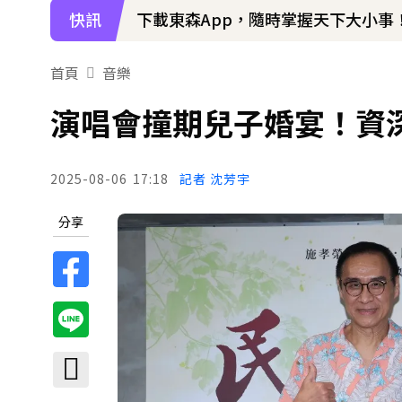
快訊
下載東森App，隨時掌握天下大小事
首頁
音樂
演唱會撞期兒子婚宴！資
2025-08-06
17:18
記者 沈芳宇
分享