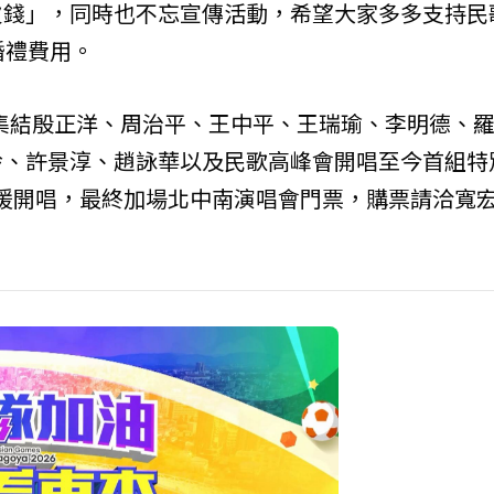
欠錢」，同時也不忘宣傳活動，希望大家多多支持民
婚禮費用。
，集結殷正洋、周治平、王中平、王瑞瑜、李明德、
玲、許景淳、趙詠華以及民歌高峰會開唱至今首組特
溫暖開唱，最終加場北中南演唱會門票，購票請洽寬