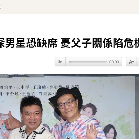
！
深男星恐缺席 憂父子關係陷危
00:00