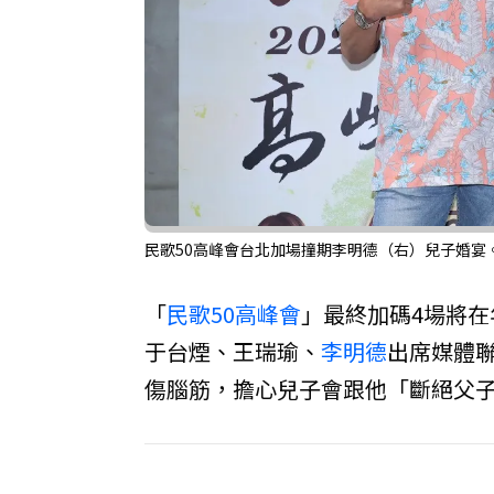
民歌50高峰會台北加場撞期李明德（右）兒子婚宴
「
民歌50高峰會
」最終加碼4場將
于台煙、王瑞瑜、
李明德
出席媒體
傷腦筋，擔心兒子會跟他「斷絕父