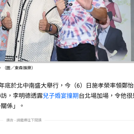
。（圖／東森娛樂）
在年底於北中南盛大舉行，今（6）日施孝榮率領鄭怡
聯訪，李明德透露
兒子
婚宴
撞期
台北場加場，令他很
子關係」。
廣告 - 請繼續往下閱讀