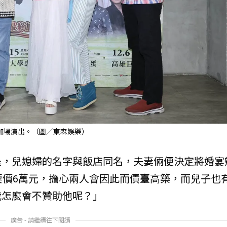
加場演出。（圖／東森娛樂）
是，兒媳婦的名字與飯店同名，夫妻倆便決定將婚宴
要價6萬元，擔心兩人會因此而債臺高築，而兒子也
我怎麼會不贊助他呢？」
廣告 - 請繼續往下閱讀