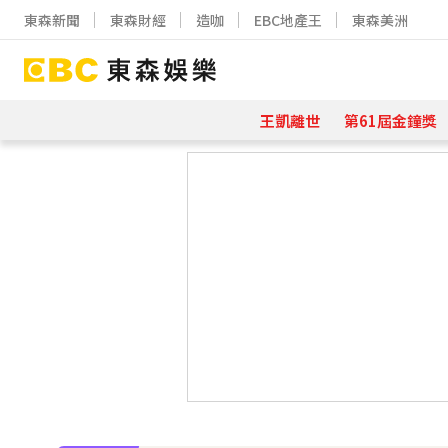
東森新聞
東森財經
造咖
EBC地產王
東森美洲
王凱離世
第61屆金鐘獎