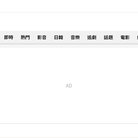
即時
熱門
影音
日韓
音樂
追劇
話題
電影