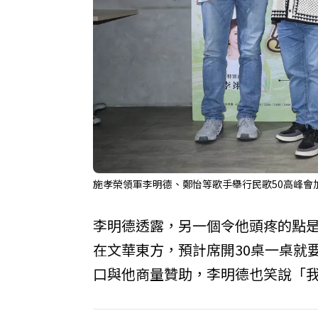
施孝榮領軍李明德、鄭怡等歌手舉行民歌50高峰會
李明德透露，另一個令他頭疼的點
在文華東方，預計席開30桌一桌就
口與他商量贊助，李明德也笑說「