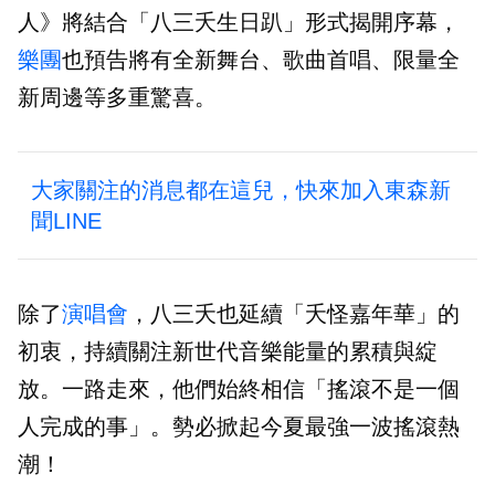
人》將結合「八三夭生日趴」形式揭開序幕，
樂團
也預告將有全新舞台、歌曲首唱、限量全
新周邊等多重驚喜。
大家關注的消息都在這兒，快來加入東森新
聞LINE
除了
演唱會
，八三夭也延續「夭怪嘉年華」的
初衷，持續關注新世代音樂能量的累積與綻
放。一路走來，他們始終相信「搖滾不是一個
人完成的事」。勢必掀起今夏最強一波搖滾熱
潮！