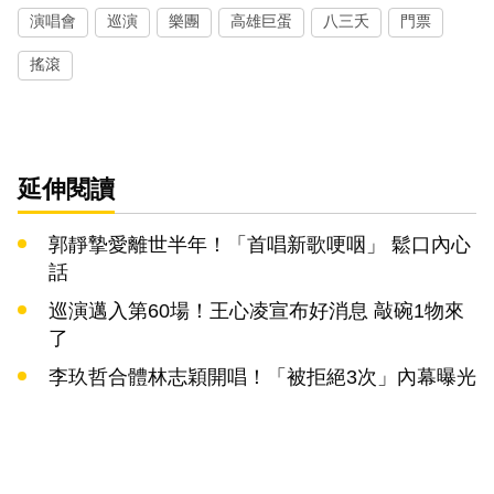
演唱會
巡演
樂團
高雄巨蛋
八三夭
門票
搖滾
延伸閱讀
郭靜摯愛離世半年！「首唱新歌哽咽」 鬆口內心
話
巡演邁入第60場！王心凌宣布好消息 敲碗1物來
了
李玖哲合體林志穎開唱！「被拒絕3次」內幕曝光