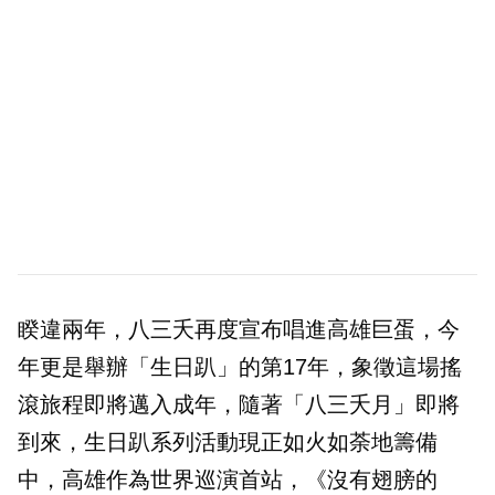
睽違兩年，八三夭再度宣布唱進高雄巨蛋，今
年更是舉辦「生日趴」的第17年，象徵這場搖
滾旅程即將邁入成年，隨著「八三夭月」即將
到來，生日趴系列活動現正如火如荼地籌備
中，高雄作為世界巡演首站，《沒有翅膀的