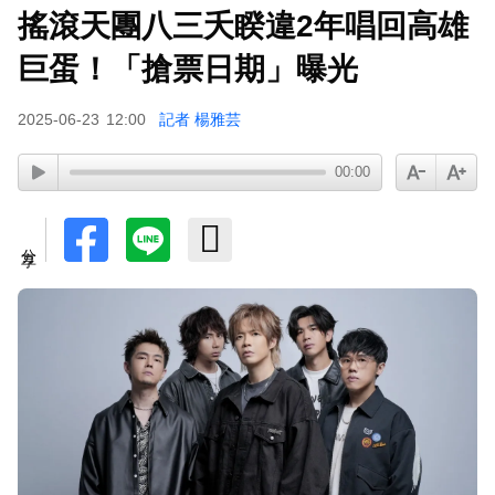
搖滾天團八三夭睽違2年唱回高雄
巨蛋！「搶票日期」曝光
2025-06-23
12:00
記者 楊雅芸
00:00
分享