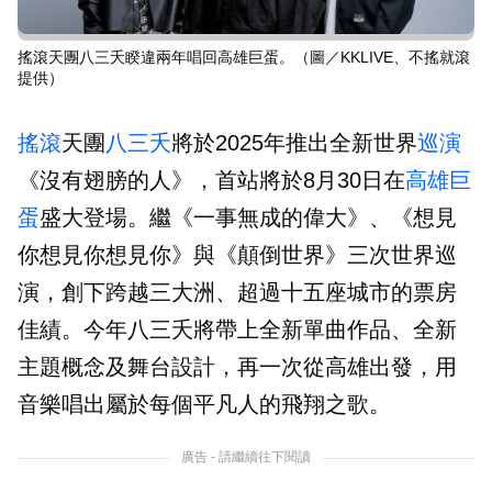
搖滾天團八三夭睽違兩年唱回高雄巨蛋。（圖／KKLIVE、不搖就滾
提供）
搖滾
天團
八三夭
將於2025年推出全新世界
巡演
《沒有翅膀的人》，首站將於8月30日在
高雄巨
蛋
盛大登場。繼《一事無成的偉大》、《想見
你想見你想見你》與《顛倒世界》三次世界巡
演，創下跨越三大洲、超過十五座城市的票房
佳績。今年八三夭將帶上全新單曲作品、全新
主題概念及舞台設計，再一次從高雄出發，用
音樂唱出屬於每個平凡人的飛翔之歌。
廣告 - 請繼續往下閱讀