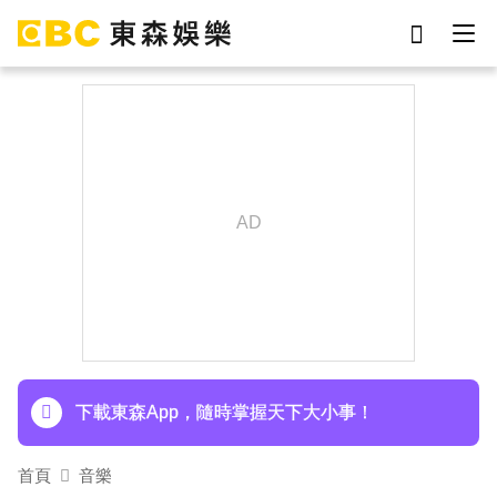
劉真
影片
7-eleven
女優
ian
網紅
謝侑芯
于朦朧
下載東森App，隨時掌握天下大小事！
首頁
音樂