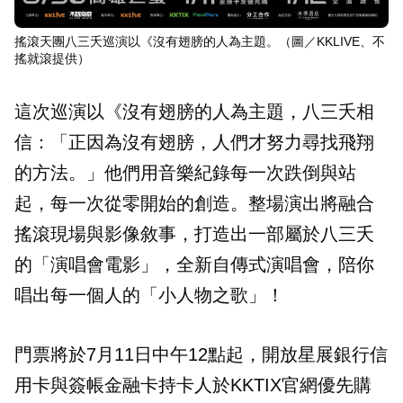
搖滾天團八三夭巡演以《沒有翅膀的人為主題。（圖／KKLIVE、不
搖就滾提供）
這次巡演以《沒有翅膀的人為主題，八三夭相
信：「正因為沒有翅膀，人們才努力尋找飛翔
的方法。」他們用音樂紀錄每一次跌倒與站
起，每一次從零開始的創造。整場演出將融合
搖滾現場與影像敘事，打造出一部屬於八三夭
的「演唱會電影」，全新自傳式演唱會，陪你
唱出每一個人的「小人物之歌」！
⾨票將於7⽉11⽇中午12點起，開放星展銀⾏信
⽤卡與簽帳⾦融卡持卡⼈於KKTIX官網優先購