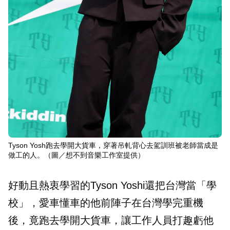
Tyson Yosh跑去學開大貨車，穿著吊軋背心去駕訓班被老師當成是
做工的人。（圖／想不到音樂工作室提供）
好動且熱衷學習的Tyson Yoshi還把台灣當「學
校」，愛車懂車的他前陣子在台灣學完重機
後，竟跑去學開大貨車，讓工作人員打趣虧他