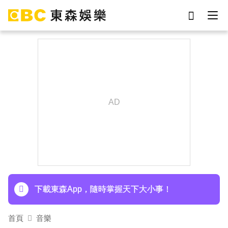
劉真
影片
于朦朧
ian
網紅
7-eleven
女優
謝侑芯
下載東森App，隨時掌握天下大小事！
首頁
音樂