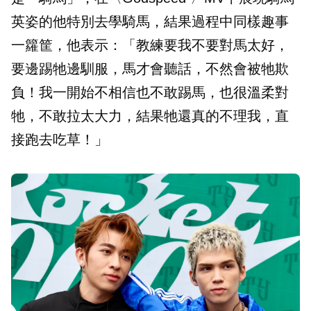
英姿的他特別去學騎馬，結果過程中同樣趣事
一籮筐，他表示：「教練要我不要對馬太好，
要邊踢牠邊馴服，馬才會聽話，不然會被牠欺
負！我一開始不相信也不敢踢馬，也很溫柔對
牠，不敢拉太大力，結果牠還真的不理我，直
接跑去吃草！」