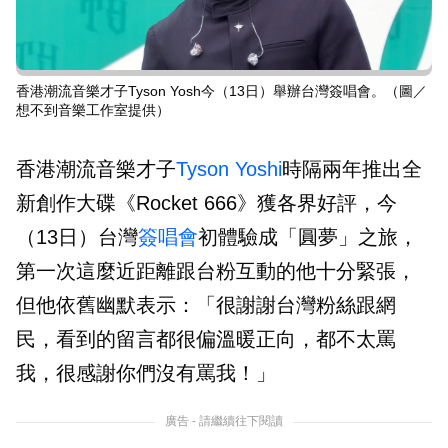
香港潮流音樂才子Tyson Yosh今（13日）舉辦台灣簽唱會。（圖／
想不到音樂工作室提供）
香港潮流音樂才子
Tyson Yoshi
時隔兩年推出全
新創作大碟《Rocket 666》獲各界好評，今
（13日）台灣
簽唱會
初體驗成「圓夢」之旅，
第一次這麼近距離跟台粉互動的他十分緊張，
但他依舊幽默表示：「很謝謝台灣粉絲跟網
民，看到的留言都很偏溫暖正向，都不太罵
我，很感謝你們沒有罵我！」
廣告 - 請繼續往下閱讀