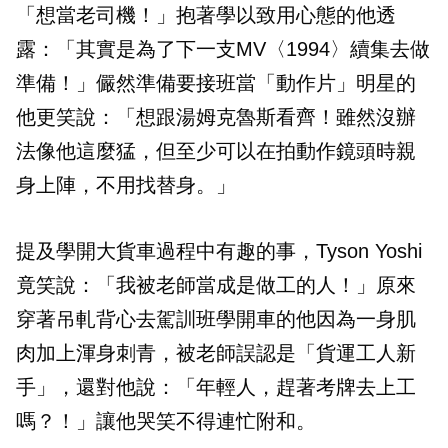
「想當老司機！」抱著學以致用心態的他透
露：「其實是為了下一支MV〈1994〉續集去做
準備！」儼然準備要接班當「動作片」明星的
他更笑說：「想跟湯姆克魯斯看齊！雖然沒辦
法像他這麼猛，但至少可以在拍動作鏡頭時親
身上陣，不用找替身。」
提及學開大貨車過程中有趣的事，Tyson Yoshi
竟笑說：「我被老師當成是做工的人！」原來
穿著吊軋背心去駕訓班學開車的他因為一身肌
肉加上渾身刺青，被老師誤認是「貨運工人新
手」，還對他說：「年輕人，趕著考牌去上工
嗎？！」讓他哭笑不得連忙附和。