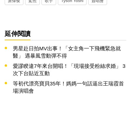
派偉俊
駕照
歌手
Tyson Yoshi
簽唱會
延伸閱讀
男星赴日拍MV出事！「女主角一下飛機緊急就
醫」 遇暴風雪動彈不得
愛謬睽違7年來台開唱！「現場接受粉絲求婚」 3
次下台貼近互動
等初代漂亮寶貝35年！媽媽一句話逼出王瑞霞首
場演唱會