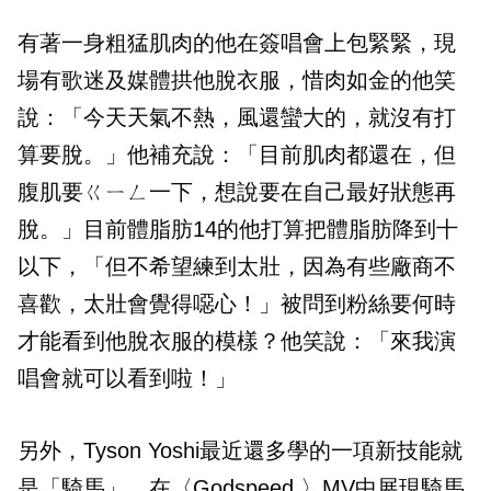
有著一身粗猛肌肉的他在簽唱會上包緊緊，現
場有歌迷及媒體拱他脫衣服，惜肉如金的他笑
說：「今天天氣不熱，風還蠻大的，就沒有打
算要脫。」他補充說：「目前肌肉都還在，但
腹肌要ㄍㄧㄥ一下，想說要在自己最好狀態再
脫。」目前體脂肪14的他打算把體脂肪降到十
以下，「但不希望練到太壯，因為有些廠商不
喜歡，太壯會覺得噁心！」被問到粉絲要何時
才能看到他脫衣服的模樣？他笑說：「來我演
唱會就可以看到啦！」
另外，Tyson Yoshi最近還多學的一項新技能就
是「騎馬」，在〈Godspeed 〉MV中展現騎馬