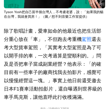
Tyson Yosh把自己當半個台灣人，不考慮老婆，說：「如果我的貓
在台灣，我就會買房！」（圖／想不到音樂工作室提供）
除了歌唱計畫，愛車如命的他最近也把生活部
分重心放在「車」，不但跑去考重機
駕照
還去
考大型貨車駕照，「其實考大型駕照是為了可
以開手排的車，一次考過算是蠻順利的。」問
及是否把車子當成副業經營？他表示：「的確
目前有一些車子的廠商找我去拍影片，感覺可
以慢慢經營這一塊。」事實上他日前還受邀去
日本F1賽車活動拍影片，還自曝遇到世界級的
車手馬克斯，讓他直呼此行收穫滿滿。
廣告 - 請繼續往下閱讀