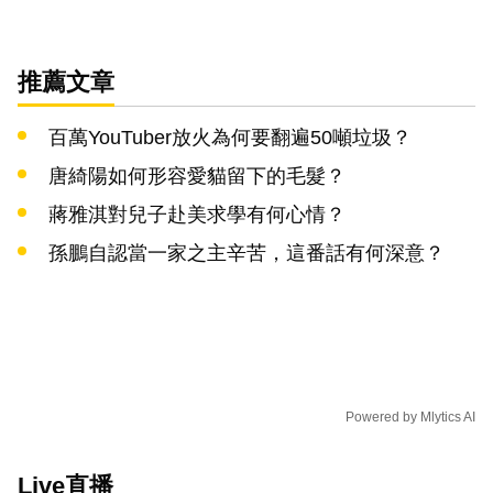
推薦文章
百萬YouTuber放火為何要翻遍50噸垃圾？
唐綺陽如何形容愛貓留下的毛髮？
蔣雅淇對兒子赴美求學有何心情？
孫鵬自認當一家之主辛苦，這番話有何深意？
Powered by
Mlytics AI
Live直播