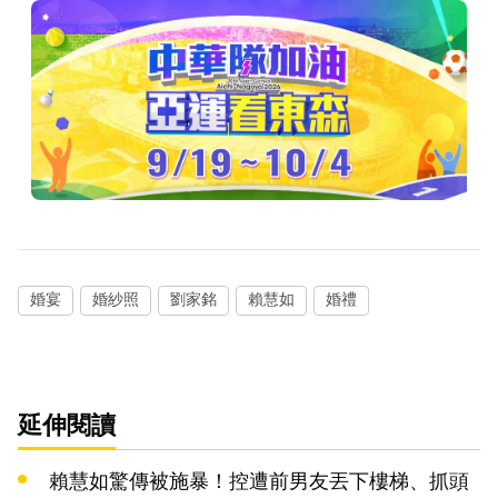
婚宴
婚紗照
劉家銘
賴慧如
婚禮
延伸閱讀
賴慧如驚傳被施暴！控遭前男友丟下樓梯、抓頭