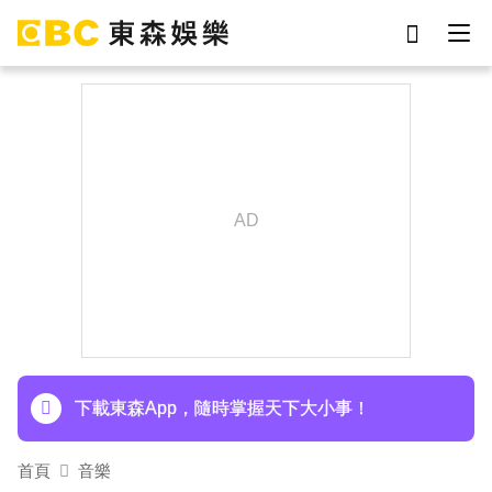
劉真
影片
7-eleven
女優
網紅
ian
于朦朧
謝侑芯
下載東森App，隨時掌握天下大小事！
首頁
音樂