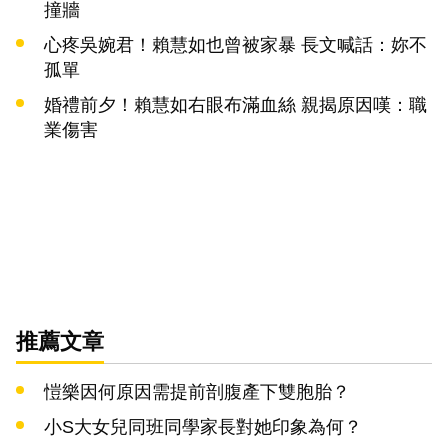
撞牆
心疼吳婉君！賴慧如也曾被家暴 長文喊話：妳不
孤單
婚禮前夕！賴慧如右眼布滿血絲 親揭原因嘆：職
業傷害
推薦文章
愷樂因何原因需提前剖腹產下雙胞胎？
小S大女兒同班同學家長對她印象為何？