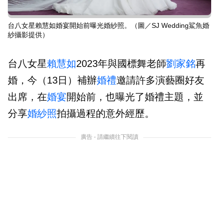
台八女星賴慧如婚宴開始前曝光婚紗照。（圖／SJ Wedding鯊魚婚
紗攝影提供）
台八女星
賴慧如
2023年與國標舞老師
劉家銘
再
婚，今（13日）補辦
婚禮
邀請許多演藝圈好友
出席，在
婚宴
開始前，也曝光了婚禮主題，並
分享
婚紗照
拍攝過程的意外經歷。
廣告 - 請繼續往下閱讀