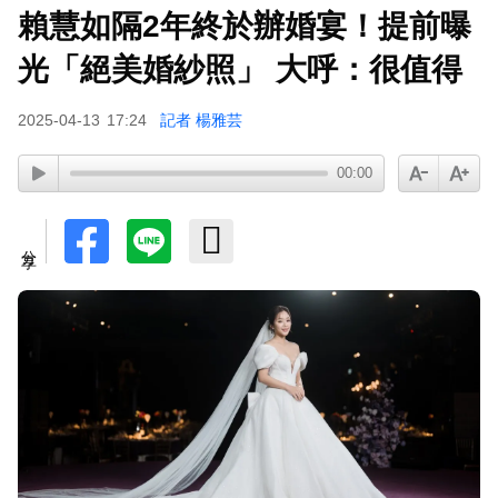
賴慧如隔2年終於辦婚宴！提前曝
光「絕美婚紗照」 大呼：很值得
2025-04-13
17:24
記者 楊雅芸
00:00
分享