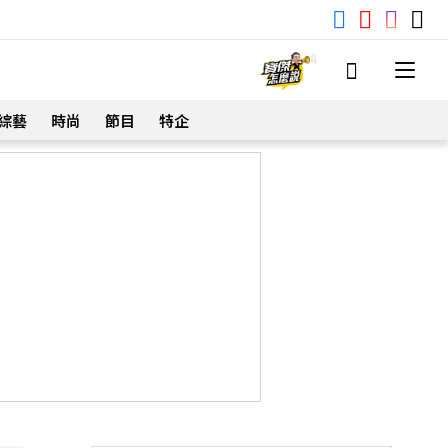
綜藝
時尚
節目
特企