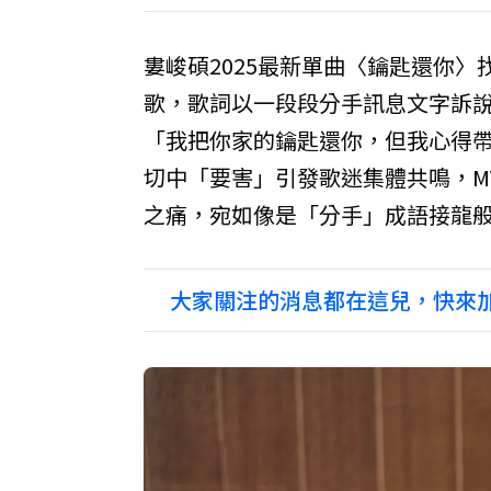
婁峻碩2025最新單曲〈鑰匙還你
歌，歌詞以一段段分手訊息文字訴
「我把你家的鑰匙還你，但我心得
切中「要害」引發歌迷集體共鳴，M
之痛，宛如像是「分手」成語接龍般
大家關注的消息都在這兒，快來加