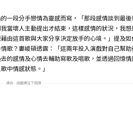
過的一段分手戀情為靈感而寫，「那段感情談到最後
到我當壞人主動提出才結束，這樣感情的狀況，我想
想藉由這首歌與大家分享決定放手的心境。」提及如
手情歌？婁峻碩透露：「這兩年投入演戲對自己幫助
過去的感情及心情去輔助寫歌及唱歌，並透過回憶情
入歌中情感狀態。」
廣告 - 請繼續往下閱讀