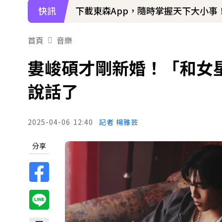
快訊
下載東森App，隨時掌握天下大小事
首頁
音樂
婁峻碩才剛新婚！「和女
說話了
2025-04-06
12:40
記者 楊雅芸
分享