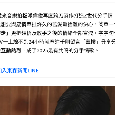
〉找來音樂拍檔派偉俊再度跨刀製作打造Z世代分手情
說想要與感情牽扯許久的舊愛斷捨離的決心，簡單一
帶走」更把領悟及放手之後的情緒全部宣洩，字字句
V一上線不到24小時就塞進千則留言「蓋樓」分享
互動熱烈，成了2025最有共鳴的分手情歌。
入東森新聞LINE