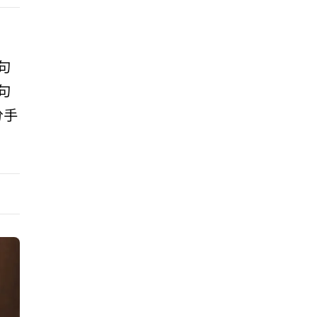
句
句
分手