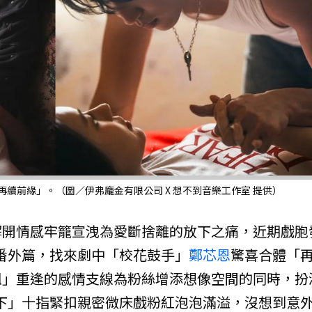
續前緣」。（圖／伊弗龐金有限公司 X 想不到音樂工作室 提供）
解開情感牢籠宣洩為愛斷捨離的放下之痛，近期戲胞
番外篇，找來劇中「校花鼓手」
鄭芯恩
驚喜合體「
姐」重逢的感情支線為粉絲增添想像空間的同時，扮
下」十指緊扣親密微床戲粉紅泡泡滿溢，沒想到意