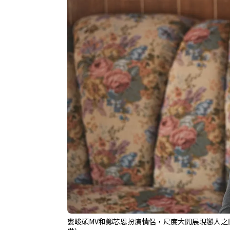
婁峻碩MV和鄭芯恩扮演情侶，尺度大開展現戀人之間