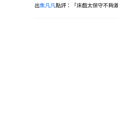
出
焦凡凡
點評：「床戲太保守不夠