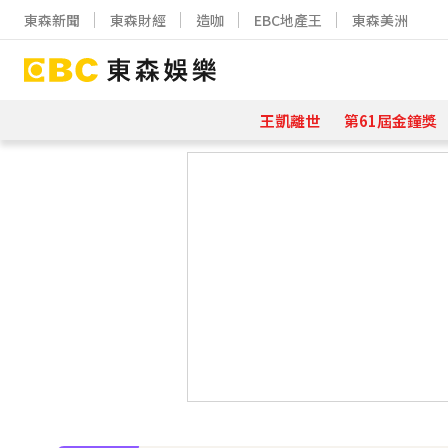
東森新聞
東森財經
造咖
EBC地產王
東森美洲
王凱離世
第61屆金鐘獎