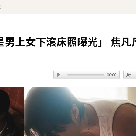
！
星男上女下滾床照曝光」 焦凡
00:00