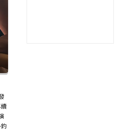
發
再續
演
外釣