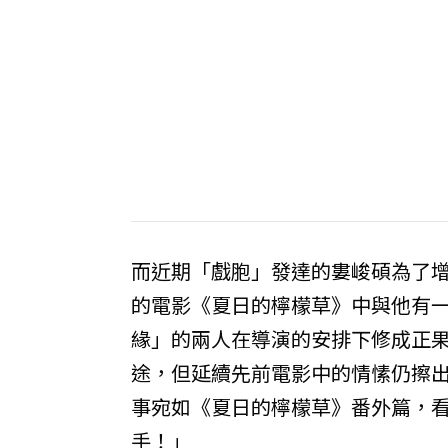
而近期「戲胞」發達的婁峻碩為了增
的電影《夏日的檸檬草》中與他有一
緣」的兩人在導演的安排下修成正
途，但延續先前電影中的情愫仍擦出
事宛如《夏日的檸檬草》番外篇，
手！」