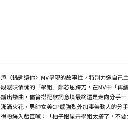
添〈鑰匙還你〉MV呈現的故事性，特別力邀自己
段曖昧情愫的「學姐」鄭芯恩跨刀，在MV中「再
果譜出戀曲，儘管搭配歌詞意境最終還是走向分手一
滿滿火花，男帥女美CP感強烈外加淒美動人的分
看得粉絲入戲直喊：「柚子跟星卉學姐太搭了，不要