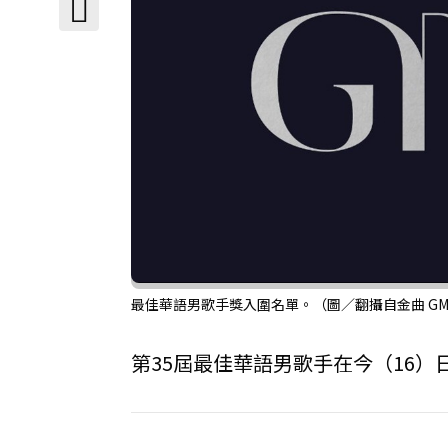
最佳華語男歌手獎入圍名單。（圖／翻攝自金曲 GM
第35屆最佳華語男歌手在今（16）