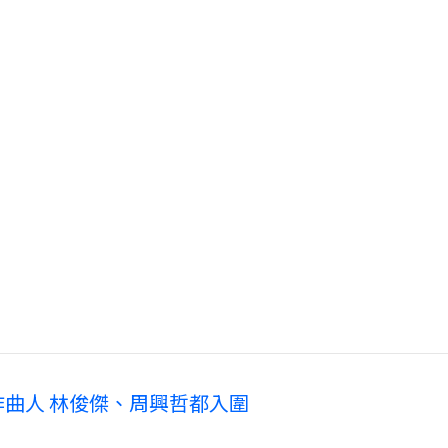
作曲人 林俊傑、周興哲都入圍