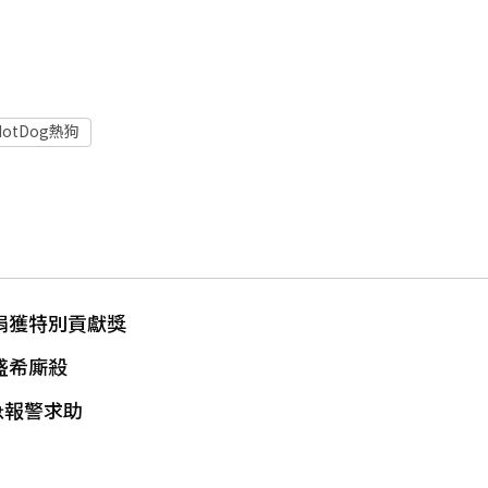
HotDog熱狗
娟獲特別貢獻獎
盛希廝殺
急報警求助