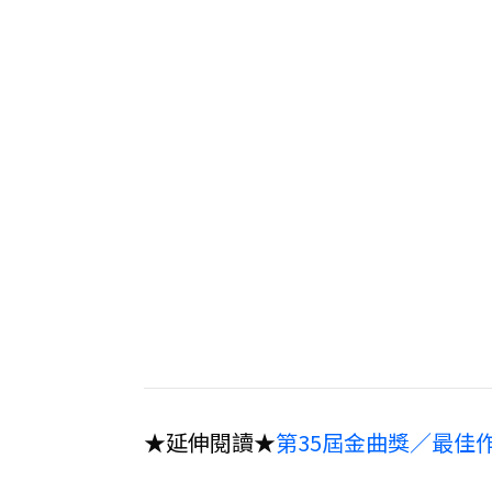
★延伸閱讀★
第35屆金曲獎／最佳