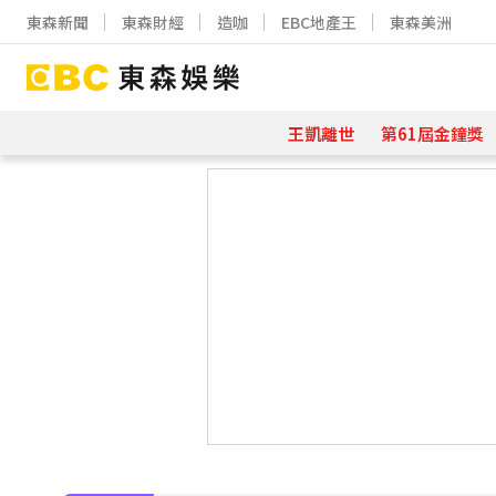
東森新聞
東森財經
造咖
EBC地產王
東森美洲
王凱離世
第61屆金鐘獎