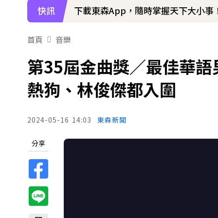
快訊
下載東森App，隨時掌握天下大小事
首頁
音樂
第35屆金曲獎／最佳華語男
熱狗、林俊傑都入圍
2024-05-16
14:03
東森新聞
分享