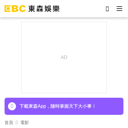
劉真
影片
7-eleven
女優
網紅
ian
于朦朧
謝侑芯
下載東森App，隨時掌握天下大小事！
首頁
電影