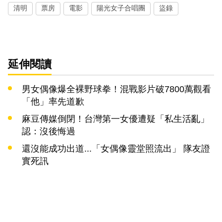
清明
票房
電影
陽光女子合唱團
盜錄
延伸閱讀
男女偶像爆全裸野球拳！混戰影片破7800萬觀看
「他」率先道歉
麻豆傳媒倒閉！台灣第一女優遭疑「私生活亂」
認：沒後悔過
還沒能成功出道...「女偶像靈堂照流出」 隊友證
實死訊