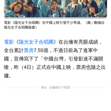
電影《陽光女子合唱團》在中國上映引發不少爭議。（圖／翻攝自
陽光女子合唱團臉書）
電影
《
陽光女子合唱團
》在台擁有亮眼成績，
全台累計
票房
7.55億，不過日前為了進軍中
國，宣傳寫下了「中國台灣」引發影迷不滿開
嗆，昨（4日）正式在中國上映，票房也隨之出
爐。
廣告 - 請繼續往下閱讀