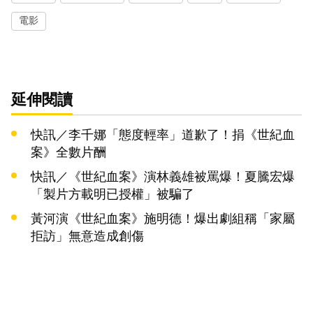
電影
延伸閱讀
快訊／李千娜「態度輕率」道歉了！捐《世紀血
案》全數片酬
快訊／《世紀血案》演林義雄被罵爆！夏騰宏爆
「製片方載明已授權」被騙了
黃河演《世紀血案》施明德！爆出劇組稱「家屬
拒訪」無意造成創傷