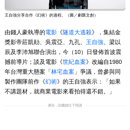
王自強分享合作《幻術》的過程。（圖／劇匯文創）
由錢人豪執導的
電影
《
隧道大逃殺
》，集結金
獎影帝莊凱勛、吳震亞、九孔、
王自強
、梁以
辰及李沛旭聯合演出，今（10）日發佈首波震
撼前導片；談及電影《
世紀血案
》改編自1980
年台灣重大懸案「
林宅血案
」爭議，曾參與同
製作團隊前作《
幻術
》的王自強表示：「如果
不講題材，就商業電影來看拍得還不錯。」
廣告 - 請繼續往下閱讀