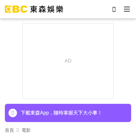
劉真
影片
7-eleven
女優
ian
網紅
謝侑芯
于朦朧
下載東森App，隨時掌握天下大小事！
王子不倫粿粿判賠百萬！神隱9月「二度發聲」：
行過死陰的幽谷
下載東森App，隨時掌握天下大小事！
王子不倫粿粿判賠百萬！神隱9月「二度發聲」：
首頁
電影
行過死陰的幽谷