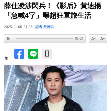
薛仕凌涉閃兵！《影后》黃迪揚
「急喊4字」曝超狂軍旅生活
2025-11-05
21:28
記者 黃雅琪
00:00
分享