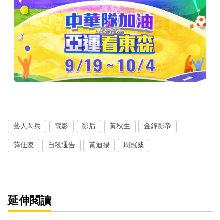
藝人閃兵
電影
影后
黃秋生
金鐘影帝
薛仕凌
自殺通告
黃迪揚
周冠威
延伸閱讀