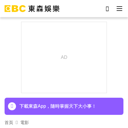
劉真
影片
于朦朧
網紅
女優
ian
7-eleven
謝侑芯
下載東森App，隨時掌握天下大小事！
首頁
電影