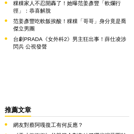
粿粿家人不忍開轟了！她曝范姜彥豐「軟爛行
徑」：恭喜解脫
范姜彥豐吃軟飯挨酸！粿粿「哥哥」身分竟是喬
傑立男團
台劇PRADA《女外科2》男主狂出事！薛仕凌涉
閃兵 公視發聲
推薦文章
網友對蔡阿嘎復工有何反應？