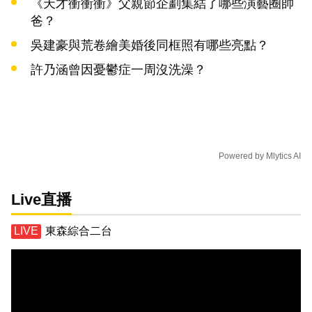
《天才衝衝衝》父親節企劃集結了哪些演藝圈帥
爸？
吳建豪與荒卷繪美婚後同框照有哪些亮點？
許乃涵曾因憂鬱症一周沒洗澡？
Powered by
Mlytics AI
Live直播
東森綜合二台