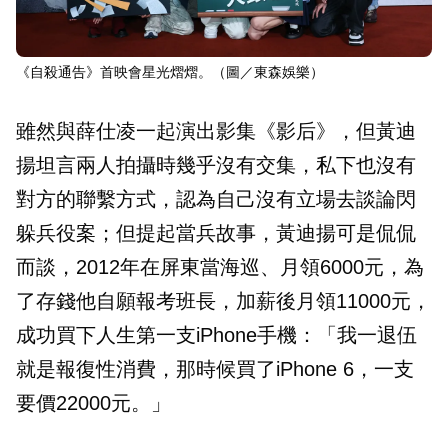
《自殺通告》首映會星光熠熠。（圖／東森娛樂）
雖然與薛仕凌一起演出影集《影后》，但黃迪
揚坦言兩人拍攝時幾乎沒有交集，私下也沒有
對方的聯繫方式，認為自己沒有立場去談論閃
躲兵役案；但提起當兵故事，黃迪揚可是侃侃
而談，2012年在屏東當海巡、月領6000元，為
了存錢他自願報考班長，加薪後月領11000元，
成功買下人生第一支iPhone手機：「我一退伍
就是報復性消費，那時候買了iPhone 6，一支
要價22000元。」