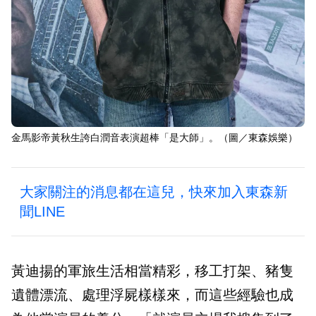
金馬影帝黃秋生誇白潤音表演超棒「是大師」。（圖／東森娛樂）
大家關注的消息都在這兒，快來加入東森新
聞LINE
黃迪揚的軍旅生活相當精彩，移工打架、豬隻
遺體漂流、處理浮屍樣樣來，而這些經驗也成