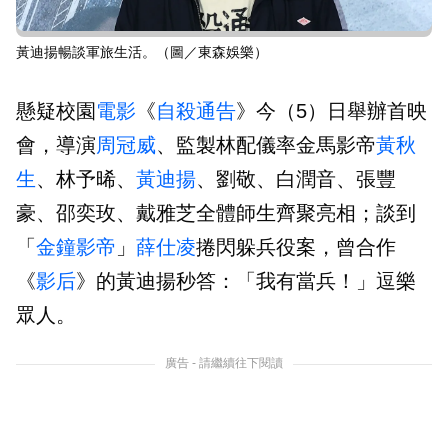
黃迪揚暢談軍旅生活。（圖／東森娛樂）
懸疑校園
電影
《
自殺通告
》今（5）日舉辦首映
會，導演
周冠威
、監製林配儀率金馬影帝
黃秋
生
、林予晞、
黃迪揚
、劉敬、白潤音、張豐
豪、邵奕玫、戴雅芝全體師生齊聚亮相；談到
「
金鐘影帝
」
薛仕凌
捲閃躲兵役案，曾合作
《
影后
》的黃迪揚秒答：「我有當兵！」逗樂
眾人。
廣告 - 請繼續往下閱讀