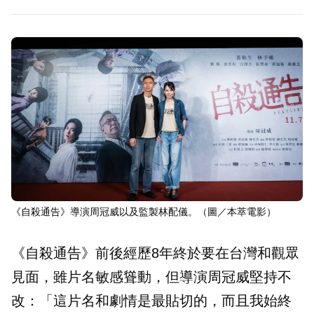
《自殺通告》導演周冠威以及監製林配儀。（圖／本萃電影）
《自殺通告》前後經歷8年終於要在台灣和觀眾
見面，雖片名敏感聳動，但導演周冠威堅持不
改：「這片名和劇情是最貼切的，而且我始終