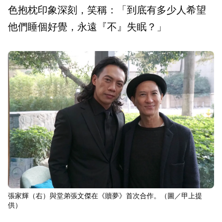
色抱枕印象深刻，笑稱：「到底有多少人希望
他們睡個好覺，永遠『不』失眠？」
張家輝（右）與堂弟張文傑在《贖夢》首次合作。（圖／甲上提
供）