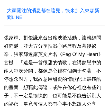
大家關注的消息都在這兒，快來加入東森新
聞LINE
張家輝、劉俊謙來台出席映後活動，讓粉絲問
好問滿，並大方分享拍戲心路歷程及幕後祕
辛，張家輝透露英文片名《Peg O’ My Heart》
玄機：「這是一首很甜的情歌，在講熱戀中的
兩人每次分開，都像是心裡有個鉤子勾著，不
停想念對方，我故意用甜蜜的情歌配上最殘酷
的畫面，想藉此傳達，或許在你心裡也有些鉤
子，不一定是愉快的，也可能是不能告訴別人
的祕密，畢竟每個人都有心事不想跟人分享