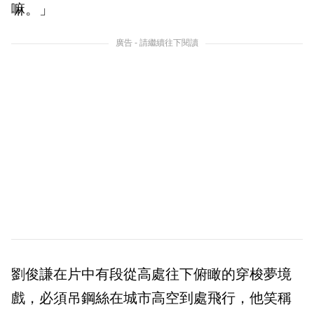
嘛。」
廣告 - 請繼續往下閱讀
劉俊謙在片中有段從高處往下俯瞰的穿梭夢境
戲，必須吊鋼絲在城市高空到處飛行，他笑稱