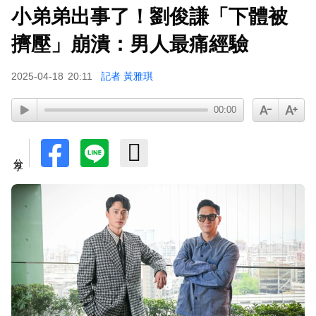
小弟弟出事了！劉俊謙「下體被
擠壓」崩潰：男人最痛經驗
2025-04-18
20:11
記者 黃雅琪
00:00
分享