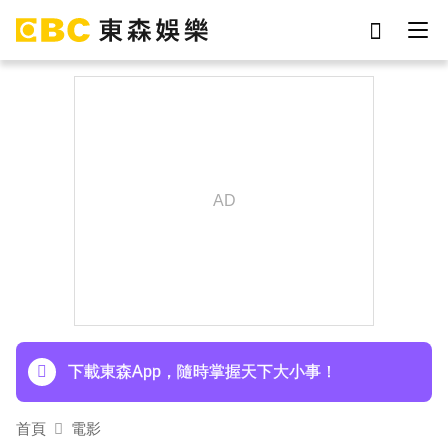
劉真
影片
于朦朧
女優
網紅
ian
7-eleven
謝侑芯
下載東森App，隨時掌握天下大小事！
首頁
電影