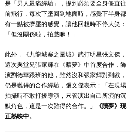
是「男人最痛經驗」，提到必須要全身僵直往
前飛行，每次下墜回到地面時，感覺下半身都
有一點被擠壓的感覺，讓他回想時不停大笑：
「但沒關係啦，拍戲嘛！」
此外，《九龍城寨之圍城》武打明星張文傑，
這次與堂兄張家輝在《贖夢》中首度合作，飾
演劉德華跟班的他，雖然沒和張家輝對到戲，
仍是難得的合作經驗，張文傑表示：「在現場
拍攝時不敢打擾導演，只管演出自己所演的沉
默角色，這是一次難得的合作。」
《贖夢》現
正熱映中。