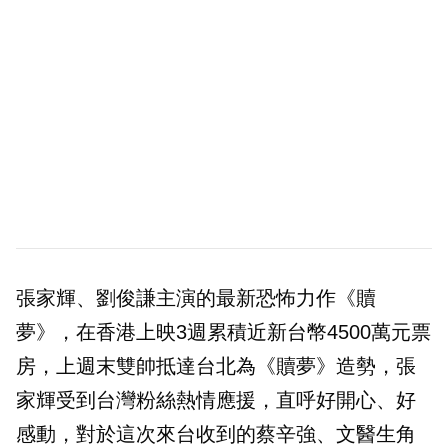
張家輝、劉俊謙主演的最新恐怖力作《贖
夢》，在香港上映3週累積近新台幣4500萬元票
房，上週末雙帥抵達台北為《贖夢》造勢，張
家輝受到台灣粉絲熱情應援，直呼好開心、好
感動，對於這次來台收到的蔡辛強、文醫生角