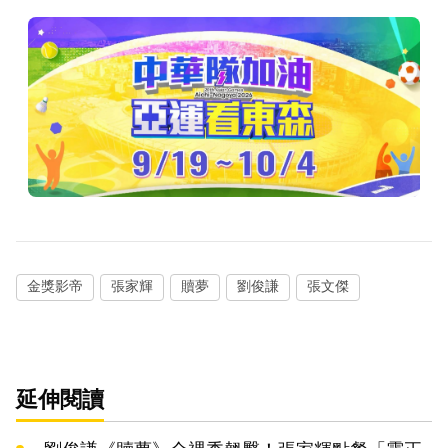
金獎影帝
張家輝
贖夢
劉俊謙
張文傑
延伸閱讀