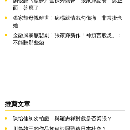
劉俊謙《贖夢》全裸秀翹臀！張家輝點餐「露正
面」答應了
張家輝母親離世！病榻親情戲勾傷痛：非常掛念
她
金融風暴釀悲劇！張家輝新作「神預言股災」：
不能賺那些錢
推薦文章
陳怡佳初次拍戲，與羅志祥對戲是否緊張？
川島雄三的作品如何映照戰後日本社會？