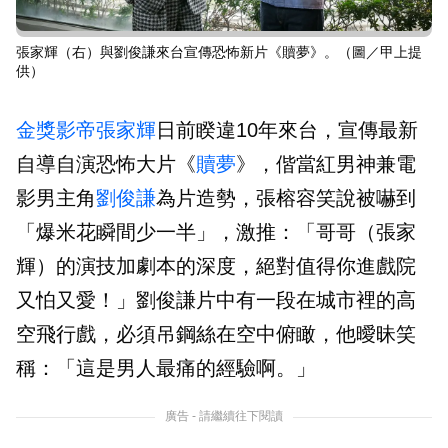
張家輝（右）與劉俊謙來台宣傳恐怖新片《贖夢》。（圖／甲上提
供）
金獎影帝
張家輝
日前睽違10年來台，宣傳最新
自導自演恐怖大片《
贖夢
》，偕當紅男神兼電
影男主角
劉俊謙
為片造勢，張榕容笑說被嚇到
「爆米花瞬間少一半」，激推：「哥哥（張家
輝）的演技加劇本的深度，絕對值得你進戲院
又怕又愛！」劉俊謙片中有一段在城市裡的高
空飛行戲，必須吊鋼絲在空中俯瞰，他曖昧笑
稱：「這是男人最痛的經驗啊。」
廣告 - 請繼續往下閱讀