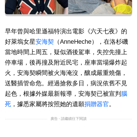
早年曾與哈里遜福特演出電影《六天七夜》的
好萊塢女星
安海契
（AnneHeche），在洛杉磯
當地時間上周五，疑似酒後駕車，失控先撞上
停車場，後再撞及附近民宅，座車當場爆炸起
火，安海契瞬間被火海淹沒，釀成嚴重燒傷，
送醫插管命危。經過搶救多日，病況依舊不見
起色，根據外媒最新報導，安海契已被宣判
腦
死
，據悉家屬將按照她的遺願
捐贈器官
。
廣告 - 請繼續往下閱讀