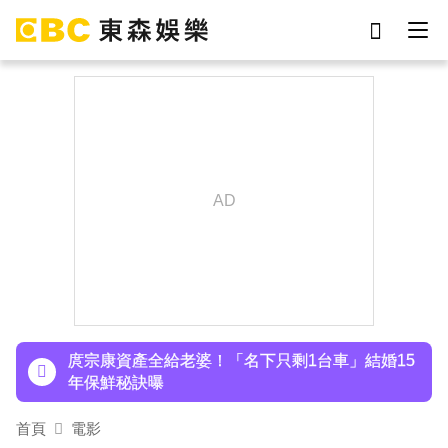
劉真
影片
7-eleven
女優
ian
網紅
下載東森App，隨時掌握天下大小事！
謝侑芯
于朦朧
八點檔女神美照遭放大腳趾！被酸「暗沉皺褶」本
人無奈回應
庹宗康資產全給老婆！「名下只剩1台車」結婚15
年保鮮秘訣曝
百萬網紅失蹤3年遇害！遭閨密設局赴菲「綁架撕
票」千萬贖金救不回
首頁
電影
下載東森App，隨時掌握天下大小事！