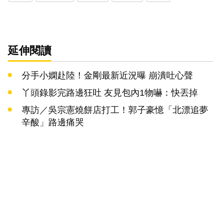
延伸閱讀
分手小嫻赴陸！金剛最新近況曝 崩潰吐心聲
丫頭錄影完路邊狂吐 友見包內1物嚇：快丟掉
專訪／吳宗憲燒餅店打工！郭子豪憶「北漂追夢
辛酸」路邊痛哭