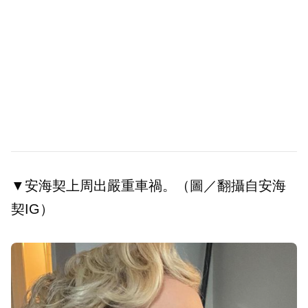
▼安海契上周出嚴重車禍。（圖／翻攝自安海
契IG）