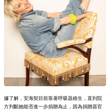
據了解，安海契目前靠著呼吸器維生，直到院
方判斷她能否進一步捐贈為止，因為捐贈器官