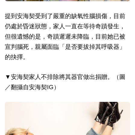
提到安海契受到了嚴重的缺氧性腦損傷，目前
仍處於昏迷狀態，家人一直在等待奇蹟發生，
但很遺憾的是，奇蹟遲遲未降臨，目前她已被
宣判腦死，親屬面臨「是否要拔掉其呼吸器」
的抉擇。
▼安海契家人不排除將其器官做出捐贈。（圖
／翻攝自安海契IG）