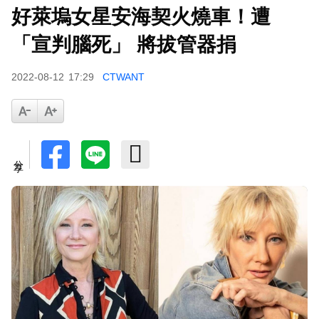
好萊塢女星安海契火燒車！遭
八點檔女神美照遭放大腳趾！被酸「暗沉皺褶」本
「宣判腦死」 將拔管器捐
人無奈回應
2022-08-12
17:29
CTWANT
分享