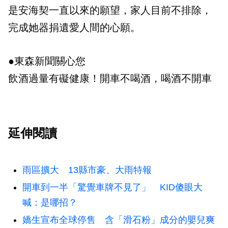
是安海契一直以來的願望，家人目前不排除，
完成她器捐遺愛人間的心願。
●東森新聞關心您
飲酒過量有礙健康！開車不喝酒，喝酒不開車
延伸閱讀
雨區擴大 13縣市豪、大雨特報
開車到一半「驚覺車牌不見了」 KID傻眼大
喊：是哪招？
嬌生宣布全球停售 含「滑石粉」成分的嬰兒爽