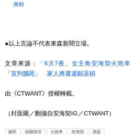
身粉
●以上言論不代表東森新聞立場。
文章來源：
「6天7夜」女主角安海契火燒車
「宣判腦死」 家人將遵遺願器捐
由《CTWANT》授權轉載。
（封面圖／翻攝自
安海契IG
／CTWANT）
腦死
捐贈器官
火燒車
安海契
酒駕