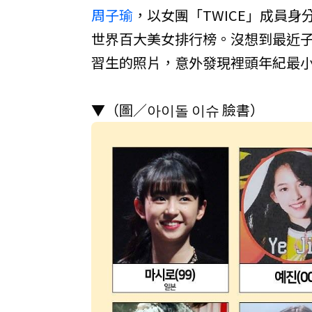
周子瑜
，以女團「TWICE」成員
世界百大美女排行榜。沒想到最近
習生的照片，意外發現裡頭年紀最小
▼（圖／아이돌 이슈 臉書）