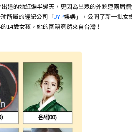
身分出道的她紅遍半邊天，更因為出眾的外貌連兩屆擠
子瑜所屬的經紀公司「
JYP
娛樂」，公開了新一批女
的14歲女孩，她的國籍竟然來自台灣！