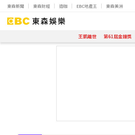
東森新聞
東森財經
造咖
EBC地產王
東森美洲
王凱離世
第61屆金鐘獎
下載東森App，隨時掌握天下大小事
《大熱門》收攤1年！吳宗憲率Lul