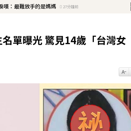
忍淚嘆：最難放手的是媽媽
27分鐘前
驚人畫面」感動喊：真不是蓋的
！
生名單曝光 驚見14歲「台灣女
u、陳漢典再合體：我們還是回來了
17分鐘前