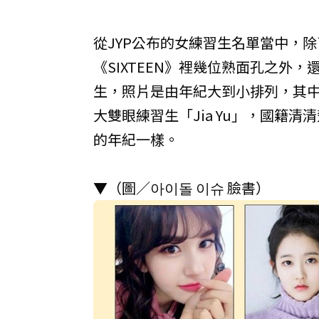
從JYP公布的女練習生名單當中，除
《SIXTEEN》裡幾位熟面孔之外
生，照片是由年紀大到小排列，其中
大雙眼練習生「Jia Yu」，國籍
的年紀一樣。
▼（圖／아이돌 이슈 臉書）