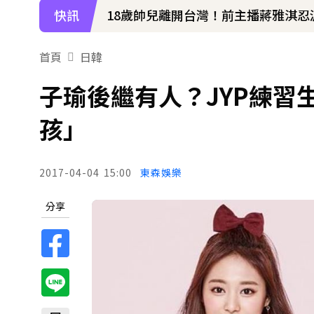
快訊
18歲帥兒離開台灣！前主播蔣雅淇
15年摯愛離世！唐綺陽頭七驚見「
首頁
日韓
下載東森App，隨時掌握天下大小事
子瑜後繼有人？JYP練習
《大熱門》收攤1年！吳宗憲率Lul
孩」
2017-04-04
15:00
東森娛樂
分享