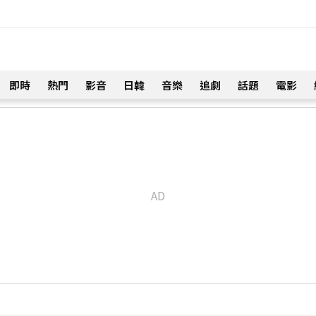
即時
熱門
影音
日韓
音樂
追劇
話題
電影
！
u、陳漢典再合體：我們還是回來了
17分鐘前