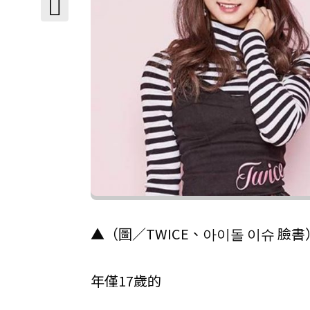
▲（圖／TWICE、아이돌 이슈 臉書
年僅17歲的