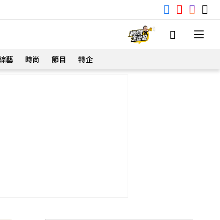
綜藝
時尚
節目
特企