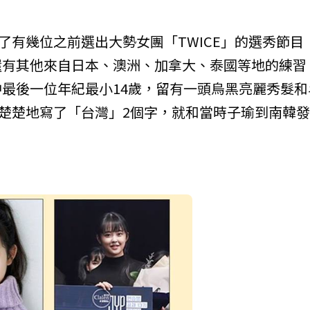
了有幾位之前選出大勢女團「TWICE」的選秀節目
，還有其他來自日本、澳洲、加拿大、泰國等地的練習
最後一位年紀最小14歲，留有一頭烏黑亮麗秀髮和
清清楚楚地寫了「台灣」2個字，就和當時子瑜到南韓