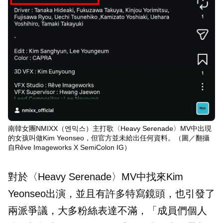
南韓女團NMIXX（엔믹스）主打歌〈Heavy Serenade〉MV中出現
的女孩叫做Kim Yeonseo，但官方並未給出任何資料。（圖／翻攝
自Rêve Imageworks X SemiColon IG）
對於〈Heavy Serenade〉MV中找來Kim
Yeonseo出演，並且有許多特寫鏡頭，也引發了
兩派爭議，大多粉絲表達不滿，「成員們個人