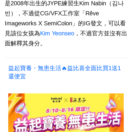
是2008年出生的JYPE練習生Kim Nabin（김나
빈），不過從CG/VFX工作室「Rêve
Imageworks X SemiColon」的IG發文，可以看
見該位女孩為
Kim Yeonseo
，不過官方並沒有出
面解釋其身分。
益起寶養・無患生活🔥益比喜全面比買1送1
還便宜