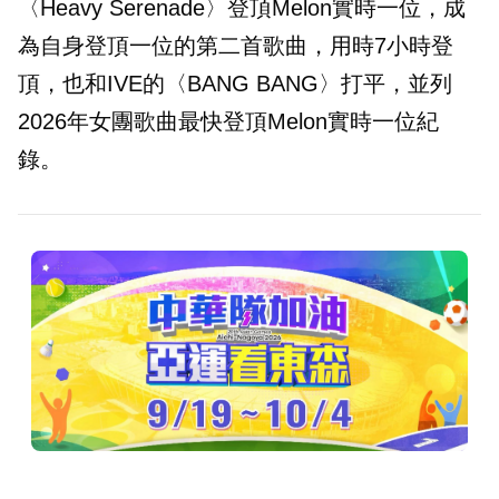
〈Heavy Serenade〉登頂Melon實時一位，成
為自身登頂一位的第二首歌曲，用時7小時登
頂，也和IVE的〈BANG BANG〉打平，並列
2026年女團歌曲最快登頂Melon實時一位紀
錄。