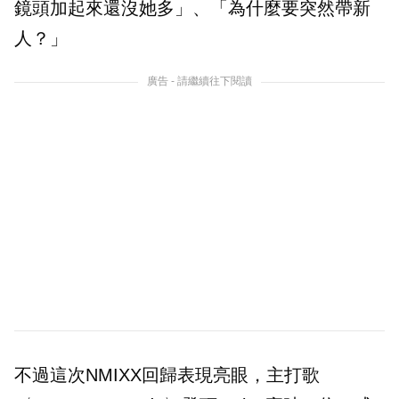
鏡頭加起來還沒她多」、「為什麼要突然帶新
人？」
廣告 - 請繼續往下閱讀
不過這次NMIXX回歸表現亮眼，主打歌