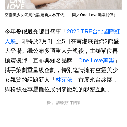
空靈美少女氣質的話題新人林芽依。（圖／One Love萬楽提供）
今年暑假最受矚目盛事「
2026 TRE台北國際紅
人展
」即將於7月3日至5日在南港展覽館2館盛
大登場。繼公布多項重大升級後，主辦單位再
拋震撼彈，宣布與知名品牌「
One Love萬楽
」
攜手策劃重量級企劃，特別邀請擁有空靈美少
女氣質的話題新人「
林芽依
」首度來台參展，
與粉絲在專屬攤位展開零距離的親密互動。
廣告 - 請繼續往下閱讀