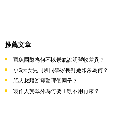
推薦文章
寬魚國際為何不以景氣說明營收差異？
小S大女兒同班同學家長對她印象為何？
肥大叔驟逝震驚哪個圈子？
製作人龔翠萍為何要王凱不用再來？