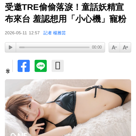
受邀TRE偷偷落淚！童話妖精宣
布來台 羞認想用「小心機」寵粉
2026-05-11
12:57
記者 楊雅芸
00:00
分享