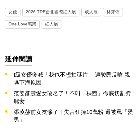
女優
2026 TRE台北國際紅人展
成人展
林芽依
One Love萬楽
紅人展
延伸閱讀
I級女優突喊「我也不想拍謎片」 遭酸民反嗆 親
曝下海原因
范姜彥豐愛女改名了！不叫「粿醬」徹底切割劈
腿妻
張凌赫前女友慘了！失言狂掉10萬粉 還被罵「愛
男」