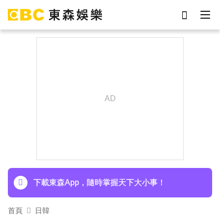
劉真
影片
7-eleven
女優
網紅
ian
謝侑芯
于朦朧
下載東森App，隨時掌握天下大小事！
首頁
日韓