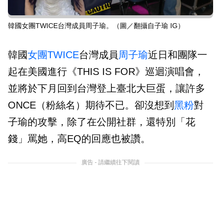
韓國女團TWICE台灣成員周子瑜。（圖／翻攝自子瑜 IG）
韓國
女團
TWICE
台灣成員
周子瑜
近日和團隊一
起在美國進行《THIS IS FOR》巡迴演唱會，
並將於下月回到台灣登上臺北大巨蛋，讓許多
ONCE（粉絲名）期待不已。卻沒想到
黑粉
對
子瑜的攻擊，除了在公開社群，還特別「花
錢」罵她，高EQ的回應也被讚。
廣告 - 請繼續往下閱讀