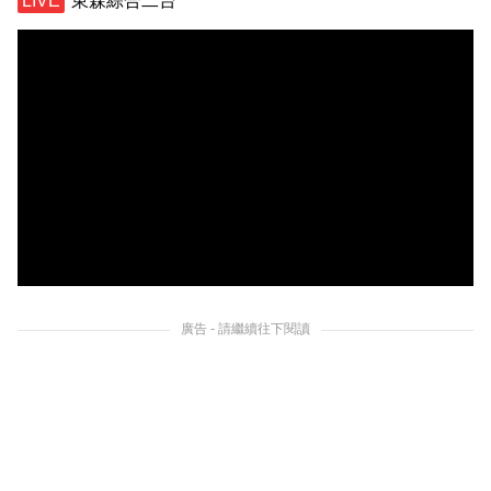
東森綜合二台
廣告 - 請繼續往下閱讀