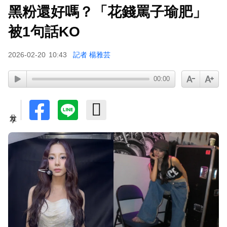
黑粉還好嗎？「花錢罵子瑜肥」
被1句話KO
2026-02-20
10:43
記者 楊雅芸
00:00
分享