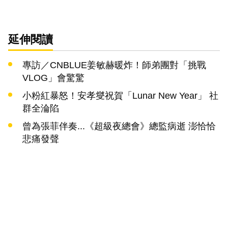
延伸閱讀
專訪／CNBLUE姜敏赫暖炸！師弟團對「挑戰
VLOG」會驚驚
小粉紅暴怒！安孝燮祝賀「Lunar New Year」 社
群全淪陷
曾為張菲伴奏...《超級夜總會》總監病逝 澎恰恰
悲痛發聲