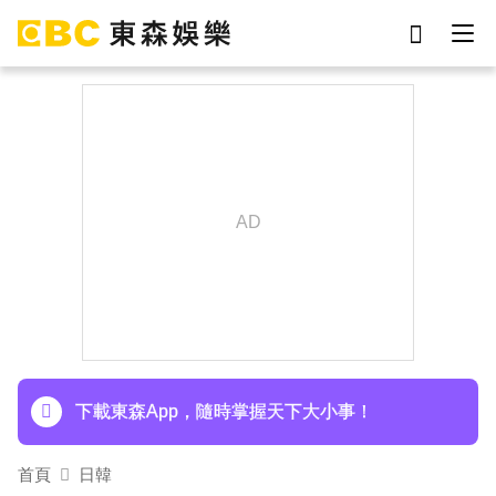
劉真
影片
于朦朧
女優
網紅
ian
7-eleven
謝侑芯
下載東森App，隨時掌握天下大小事！
首頁
日韓