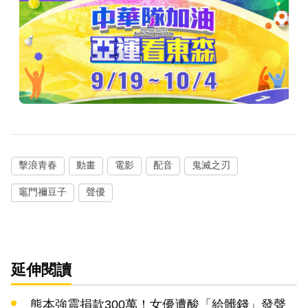
擊浪青春
動畫
電影
配音
鬼滅之刃
竈門禰豆子
聲優
延伸閱讀
熊本強震捐款300萬！女優遭酸「給髒錢」發聲