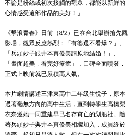
不論是粉絲或初次接觸的觀眾，都能以新鮮的
心情感受這部作品的美好！」
《擊浪青春》日前（8/2）已在台北舉辦搶先觀
影場，觀眾反應熱烈：「有婆還不看爆？」、
「兵頭妙子跟井本真優美請原地結婚！」、
「畫面超美，看完好療癒」，口碑全面噴發，
正式上映前就已累積高人氣。
本片劇情講述三津東高中二年級生悅子，原本
過著毫無方向的高中生活，直到轉學生高橋梨
衣奈邀她一同重建早已名存實亡的划船社。隨
著兵頭妙子與井本真優美相繼加入，成員終於
湊齊。起初只是湊人數，但在一次次練習與比