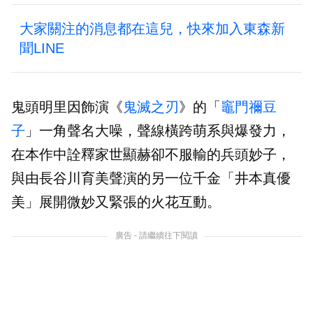
大家關注的消息都在這兒，快來加入東森新
聞LINE
鬼頭明里因飾演《
鬼滅之刃
》的「
竈門禰豆
子
」一角聲名大噪，聲線橫跨萌系與爆發力，
在本作中詮釋家世顯赫卻不服輸的兵頭妙子，
與由長谷川育美聲演的另一位千金「井本真優
美」展開微妙又緊張的火花互動。
廣告 - 請繼續往下閱讀