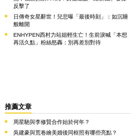
反擊了
日傳奇女星辭世！兒悲曝「最後時刻」：如沉睡
般離開
ENHYPEN西村力站姐輕生亡！生前淚喊「本想
再活久點」粉絲怒轟：別再差別對待
推薦文章
周星馳與李修賢合作始於何年？
吳建豪與荒卷繪美婚後同框照有哪些亮點？