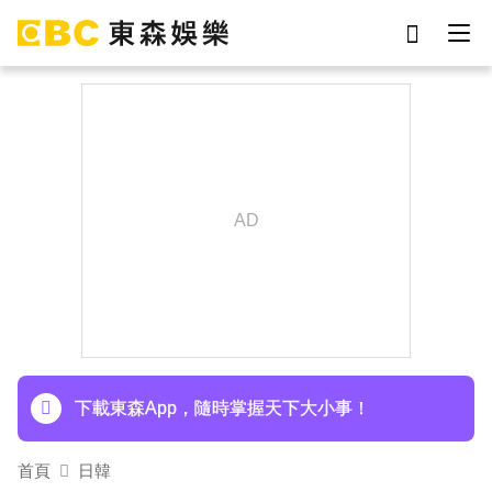
劉真
影片
于朦朧
女優
網紅
ian
7-eleven
謝侑芯
下載東森App，隨時掌握天下大小事！
首頁
日韓