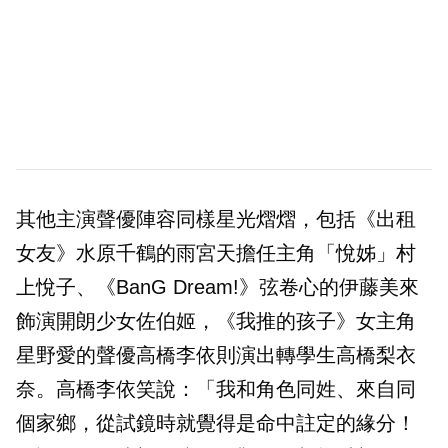
其他主演聲優陣容同樣星光熠熠，包括《出租
女友》水原千鶴的雨宮天擔任主角「悅姊」村
上悅子、《BanG Dream!》弦卷心的伊藤美來
飾演開朗少女佐伯姬，《我推的孩子》女主角
星野愛的聲優高橋李依則演出轉學生高橋梨衣
奈。高橋李依笑說：「我和角色同姓、來自同
個家鄉，從試鏡時就覺得是命中註定的緣分！