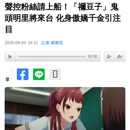
聲控粉絲請上船！「禰豆子」鬼
頭明里將來台 化身傲嬌千金引注
目
2025-08-03
16:11
記者 楊雅芸
00:00
分享