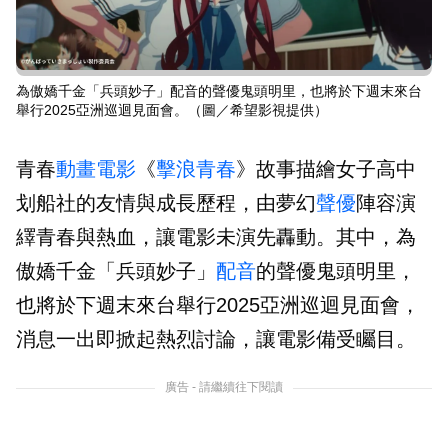
為傲嬌千金「兵頭妙子」配音的聲優鬼頭明里，也將於下週末來台
舉行2025亞洲巡迴見面會。（圖／希望影視提供）
青春
動畫
電影
《
擊浪青春
》故事描繪女子高中
划船社的友情與成長歷程，由夢幻
聲優
陣容演
繹青春與熱血，讓電影未演先轟動。其中，為
傲嬌千金「兵頭妙子」
配音
的聲優鬼頭明里，
也將於下週末來台舉行2025亞洲巡迴見面會，
消息一出即掀起熱烈討論，讓電影備受矚目。
廣告 - 請繼續往下閱讀