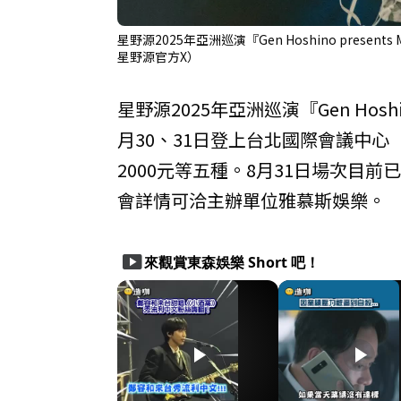
星野源2025年亞洲巡演『Gen Hoshino present
星野源官方X）
星野源2025年亞洲巡演『Gen Hoshino
月30、31日登上台北國際會議中心（TI
2000元等五種。8月31日場次目
會詳情可洽主辦單位雅慕斯娛樂。
smart_display
來觀賞東森娛樂 Short 吧！
play_arrow
play_arrow