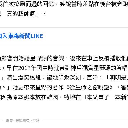
紅白歌合戰首次擦肩而過的回憶，笑說當時差點在後台被奔
現「真的超帥氣」。
入東森新聞LINE
媽媽影響開始聽星野源的音樂，後來在車上反覆播放他
，早在2017年國中時就曾到神戶觀賞星野源的演唱
）」演出爆笑橋段，讓她印象深刻，直呼：「明明是
動。」她更帶來星野的著作《從生命之窗眺望》，害
露因為原本那本放在韓國，特地在日本又買了一本新
廣告 - 請繼續往下閱讀