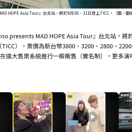
s MAD HOPE Asia Tour』台北站，將於8月30、31日登上TICC。（圖／
 presents MAD HOPE Asia Tour』台北站，將
CC），票價為新台幣3800、3200、2800、220
前已在遠大售票系統進行一般販售（實名制），更多演
play_arrow
play_arrow