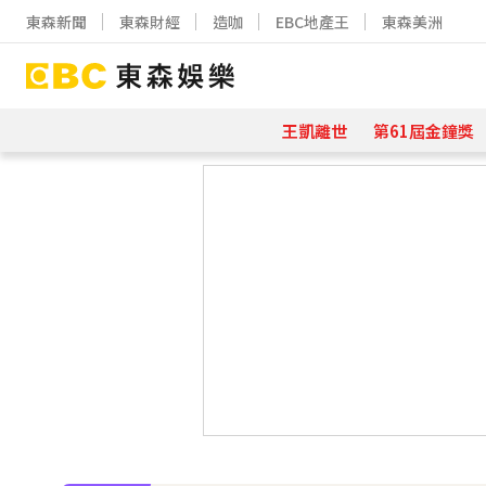
東森新聞
東森財經
造咖
EBC地產王
東森美洲
王凱離世
第61屆金鐘獎