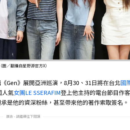
。（圖／翻攝自星野源官方X）
《Gen》展開亞洲巡演，8月30、31日將在台北
國
國人氣
女團
LE SSERAFIM
登上他主持的電台節目作
坦承是他的資深粉絲，甚至帶來他的著作索取簽名。
廣告 - 請繼續往下閱讀