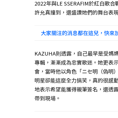
2022年與LE SSERAFIM於
許允真撞到，還盛讚她們的舞台表
大家關注的消息都在這兒，快來加
KAZUHA則透露，自己最早是受
專輯，漸漸成為忠實歌迷。她更表示
會，當時他以角色「ニセ明（偽明
明星卻能這麼全力搞笑，真的很感
地表示希望能獲得親筆簽名，還透
帶到現場。