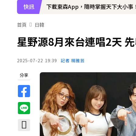
快訊
下載東森App，隨時掌握天下大小事
首頁
日韓
星野源8月來台連唱2天 先收
2025-07-22
19:39
記者 楊雅芸
分享