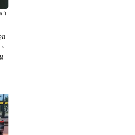
翻攝自
於8
0、
唱
play_arrow
play_arrow
play_arrow