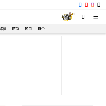
綜藝
時尚
節目
特企