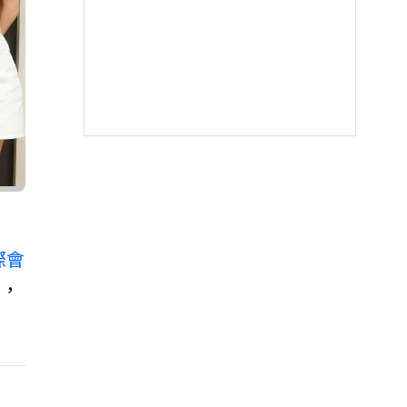
際會
客，