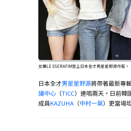
女團LE SSERAFIM登上日本全才男星星野源作客
日本全才
男星
星野源
將帶著最新專輯
議中心
（
TICC
）連唱兩天。日前韓
成員
KAZUHA
（
中村一葉
）更當場