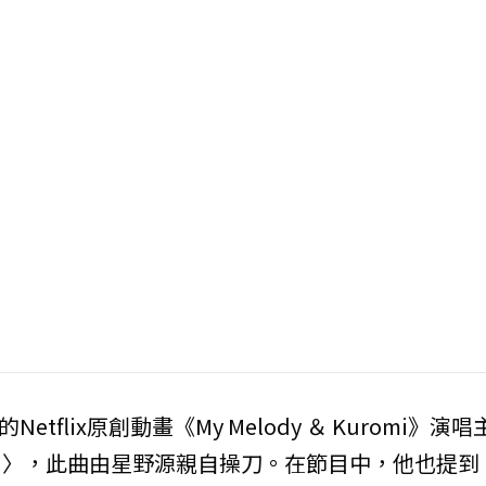
Netflix原創動畫《My Melody ＆ Kuromi》演
oshino）〉，此曲由星野源親自操刀。在節目中，他也提到