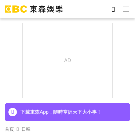
劉真
影片
于朦朧
女優
網紅
ian
7-eleven
謝侑芯
下載東森App，隨時掌握天下大小事！
首頁
日韓