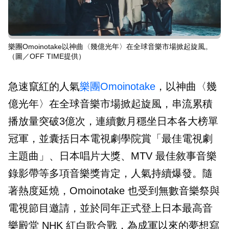
樂團Omoinotake以神曲〈幾億光年〉在全球音樂市場掀起旋風。
（圖／OFF TIME提供）
急速竄紅的人氣
樂團
Omoinotake
，以神曲〈幾
億光年〉在全球音樂市場掀起旋風，串流累積
播放量突破3億次，連續數月穩坐日本各大榜單
冠軍，並囊括日本電視劇學院賞「最佳電視劇
主題曲」、日本唱片大獎、MTV 最佳敘事音樂
錄影帶等多項音樂獎肯定，人氣持續爆發。隨
著熱度延燒，Omoinotake 也受到無數音樂祭與
電視節目邀請，並於同年正式登上日本最高音
樂殿堂 NHK 紅白歌合戰，為成軍以來的夢想寫