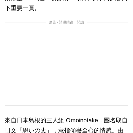
下重要一頁。
廣告 - 請繼續往下閱讀
來自日本島根的三人組 Omoinotake，團名取自
日文「思いの丈」，意指傾盡全心的情感。由