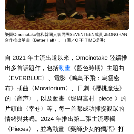
樂團Omoinotake曾和韓國人氣男團SEVENTEEN成員 JEONGHAN
合作推出單曲〈Better Half〉。（圖／OFF TIME提供）
自 2021 年主流出道以來，Omoinotake 陸續推
出多首話題作，包括
動畫
《藍色時期》主題曲
〈EVERBLUE〉、電影《鳴鳥不飛：烏雲密
布》插曲〈Moratorium〉、日劇《櫻桃魔法》
的〈産声〉，以及動畫《堀與宮村 -piece-》的
片頭曲〈幸せ〉等，每一首都成功捕捉觀眾的
情緒與共鳴。2024 年推出第二張主流專輯
《Pieces》，並為動畫《藥師少女的獨語》打