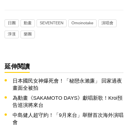
日團
動畫
SEVENTEEN
Omoinotake
演唱會
淨漢
樂團
延伸閱讀
日本國民女神爆死會！「秘戀永瀨廉」 回家過夜
畫面全被拍
為動畫《SAKAMOTO DAYS》獻唱新歌！Kroi預
告巡演將來台
中島健人超守約！「9月來台」舉辦首次海外演唱
會