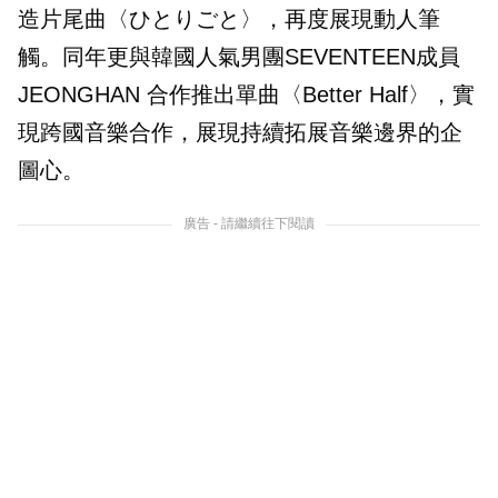
造片尾曲〈ひとりごと〉，再度展現動人筆
觸。同年更與韓國人氣男團SEVENTEEN成員
JEONGHAN 合作推出單曲〈Better Half〉，實
現跨國音樂合作，展現持續拓展音樂邊界的企
圖心。
廣告 - 請繼續往下閱讀