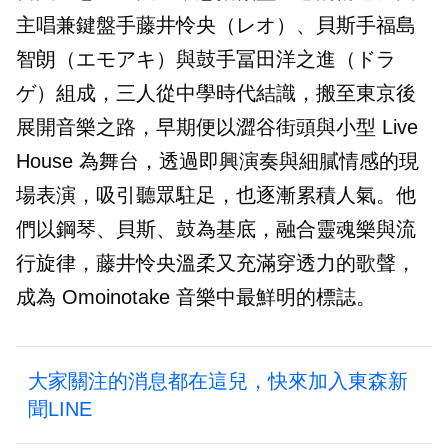
主唱兼鍵盤手藤井怜央（レオ）、貝斯手福島
智朗（エモアキ）與鼓手冨田洋之進（ドラ
ゲ）組成，三人從中學時代結識，搬至東京後
展開音樂之路，早期便以澀谷街頭與小型 Live
House 為舞台，透過即興演奏與細膩情感的現
場表演，吸引聽眾駐足，也逐漸累積人氣。他
們以鋼琴、貝斯、鼓為基底，融合靈魂樂與流
行旋律，藤井怜央溫柔又充滿穿透力的歌聲，
成為 Omoinotake 音樂中最鮮明的標誌。
大家關注的消息都在這兒，快來加入東森新
聞LINE