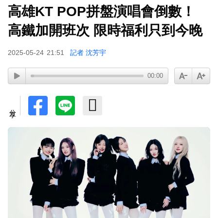
下載東森App，隨時掌握天下大小事！
高雄KT POP拼盤演唱會倒數！
八點檔女神美照遭放大腳趾！被酸「暗沉皺褶」本
高鐵加開班次 限時福利只到今晚
人無奈回應
2025-05-24
21:51
記者 沈芳宇
00:00
分享