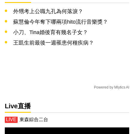
外甥考上公職九孔為何落淚？
蘇慧倫今年奪下哪兩項hito流行音樂獎？
小刀、Tina婚後育有幾名子女？
王凱生前最後一週罹患何種疾病？
Powered by
Mlytics AI
Live直播
東森綜合二台