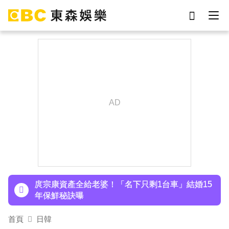
劉真
影片
7-eleven
女優
ian
網紅
下載東森App，隨時掌握天下大小事！
謝侑芯
于朦朧
八點檔女神美照遭放大腳趾！被酸「暗沉皺褶」本
人無奈回應
庹宗康資產全給老婆！「名下只剩1台車」結婚15
年保鮮秘訣曝
百萬網紅失蹤3年遇害！遭閨密設局赴菲「綁架撕
票」千萬贖金救不回
首頁
日韓