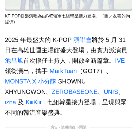
KT POP拼盤演唱為由IVE領軍七組韓星接力登場。（圖／友善的狗
提供)
2025 年最盛大的 K-POP
演唱會
將於 5 月 31
日在高雄世運主場館盛大登場，由實力派演員
池昌旭
首次擔任主持人，開啟全新篇章。
IVE
領銜演出，攜手
MarkTuan
（GOT7）、
MONSTA X 小分隊
SHOWNU
XHYUNGWON、
ZEROBASEONE
、
UNIS
、
izna
及
KiiiKiii
，七組韓星接力登場，呈現與眾
不同的韓流音樂盛典。
廣告 - 請繼續往下閱讀