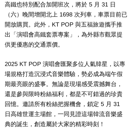
高鐵也特別配合加開班次，將於 5 月 31 日
（六）晚間增開北上 1698 次列車，車票目前已
開放購買。此外，KT POP 與五福旅遊攜手推
出「演唱會高鐵套票專案」，為外縣市觀眾提
供更優惠的交通票價。
2025 KT POP 演唱會匯聚多位人氣韓星，以專
場規格打造沉浸式音樂體驗，勢必成為端午假
期最亮眼的盛事。無論是現場感受震撼舞台，
還是參與限時粉絲福利，都是不可錯過的珍貴
回憶。邀請所有粉絲把握機會，鎖定 5 月 31
日高雄世運主場館，一同見證這場韓流音樂盛
典的誕生，創造屬於大家的精彩時刻！