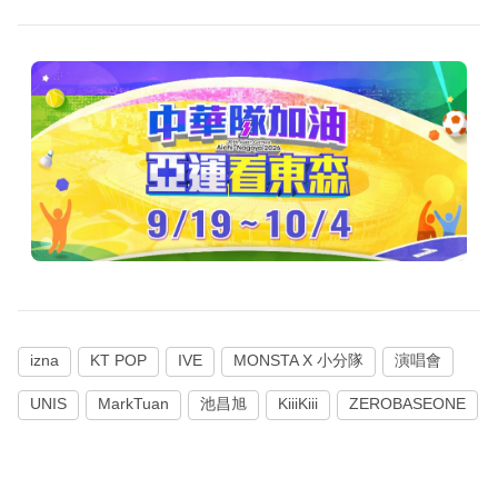
izna
KT POP
IVE
MONSTA X 小分隊
演唱會
UNIS
MarkTuan
池昌旭
KiiiKiii
ZEROBASEONE