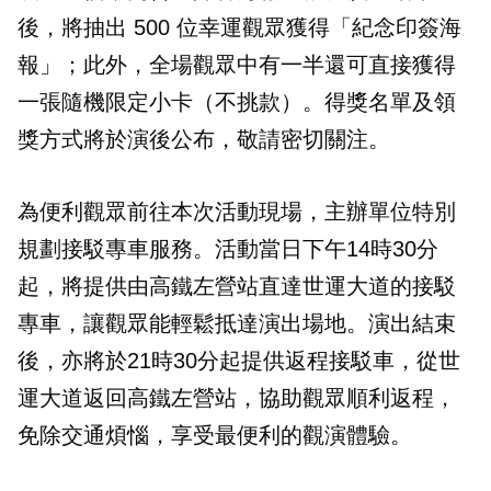
後，將抽出 500 位幸運觀眾獲得「紀念印簽海
報」；此外，全場觀眾中有一半還可直接獲得
一張隨機限定小卡（不挑款）。得獎名單及領
獎方式將於演後公布，敬請密切關注。
為便利觀眾前往本次活動現場，主辦單位特別
規劃接駁專車服務。活動當日下午14時30分
起，將提供由高鐵左營站直達世運大道的接駁
專車，讓觀眾能輕鬆抵達演出場地。演出結束
後，亦將於21時30分起提供返程接駁車，從世
運大道返回高鐵左營站，協助觀眾順利返程，
免除交通煩惱，享受最便利的觀演體驗。