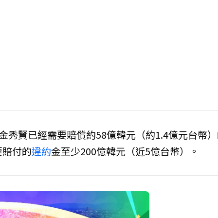
秀賢已經需要賠償約58億韓元（約1.4億元台幣）
要賠付的
違約
金至少200億韓元（近5億台幣）。