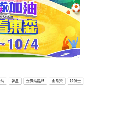
賽綸
韓星
金賽綸離世
金秀賢
賠償金