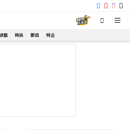
綜藝
時尚
節目
特企