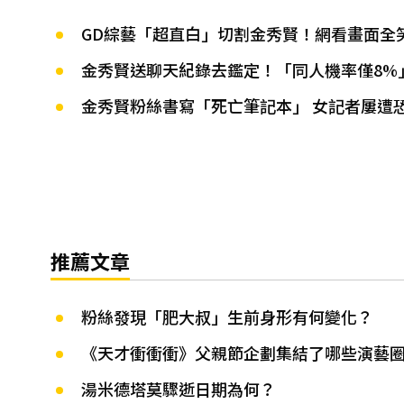
GD綜藝「超直白」切割金秀賢！網看畫面全
金秀賢送聊天紀錄去鑑定！「同人機率僅8%
金秀賢粉絲書寫「死亡筆記本」 女記者屢遭恐
推薦文章
粉絲發現「肥大叔」生前身形有何變化？
《天才衝衝衝》父親節企劃集結了哪些演藝
湯米德塔莫驟逝日期為何？