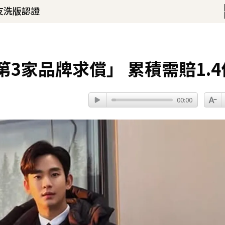
！
琳」網笑翻：太誠實
33分鐘前
3家品牌求償」 累積需賠1.4
00:00