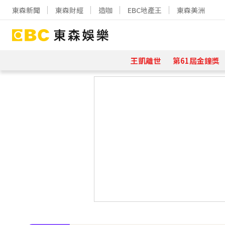
東森新聞
東森財經
造咖
EBC地產王
東森美洲
王凱離世
第61屆金鐘獎
下載東森App，隨時掌握天下大小事
寬魚營收衰退 「點名王心凌、楊丞
家長曝「小S私下為人」徹底改觀 網