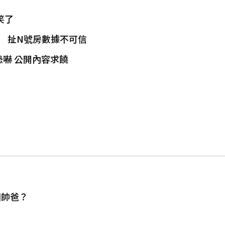
笑了
」 扯N號房數據不可信
嚇 公開內容求饒
圈帥爸？