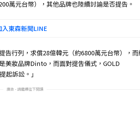
7200萬元台幣），其他品牌也陸續討論是否提告。
入東森新聞LINE
告行列，求償28億韓元（約6800萬元台幣），而
美妝品牌Dinto，而面對提吿儀式，GOLD
已提起訴訟。」
廣告 - 請繼續往下閱讀