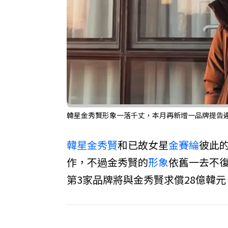
韓星金秀賢形象一落千丈，本月再新增一品牌提告違
韓星
金秀賢
和已故女星
金賽綸
彼此
作，不過金秀賢的
形象
依舊一去不
第3家品牌將與金秀賢求償28億韓元