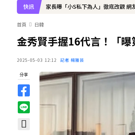
快訊
下載東森App，隨時掌握天下大小事
寬魚營收衰退 「點名王心凌、楊丞
首頁
日韓
金秀賢手握16代言！「曝第
2025-05-03
12:12
記者 楊雅芸
分享