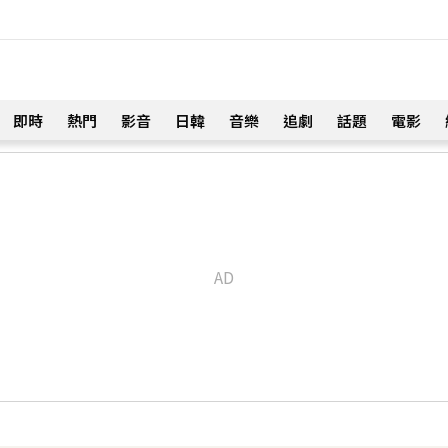
即時
熱門
影音
日韓
音樂
追劇
話題
電影
！
琳」網笑翻：太誠實
33分鐘前
友洗版認證