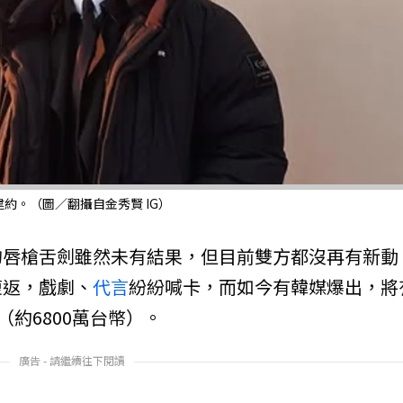
約。（圖／翻攝自金秀賢 IG）
的唇槍舌劍雖然未有結果，但目前雙方都沒再有新動
復返，戲劇、
代言
紛紛喊卡，而如今有韓媒爆出，將
（約6800萬台幣）。
廣告 - 請繼續往下閱讀