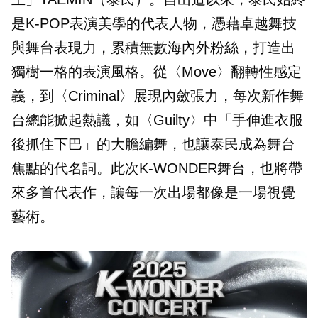
是K-POP表演美學的代表人物，憑藉卓越舞技
與舞台表現力，累積無數海內外粉絲，打造出
獨樹一格的表演風格。從〈Move〉翻轉性感定
義，到〈Criminal〉展現內斂張力，每次新作舞
台總能掀起熱議，如〈Guilty〉中「手伸進衣服
後抓住下巴」的大膽編舞，也讓泰民成為舞台
焦點的代名詞。此次K-WONDER舞台，也將帶
來多首代表作，讓每一次出場都像是一場視覺
藝術。