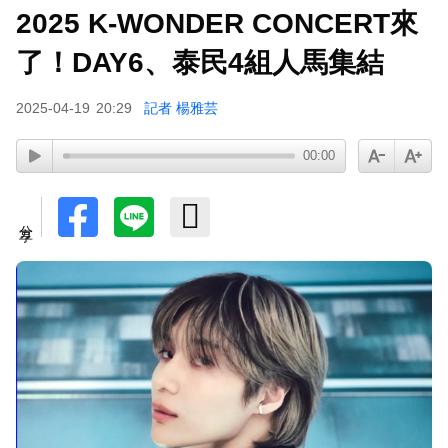
2025 K-WONDER CONCERT來
八點檔女神美照遭放大腳趾！被酸「暗沉皺褶」本
了！DAY6、泰民4組人馬集結
人無奈回應
2025-04-19
20:29
記者 楊雅芸
00:00
分享