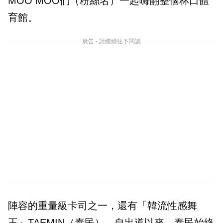
MOO MOO們（粉絲名）一起嗨翻整個林口體
育館。
廣告 - 請繼續往下閱讀
陣容的重量級卡司之一，還有「韓流性感舞
王」TAEMIN（泰民）。自出道以來，泰民始終