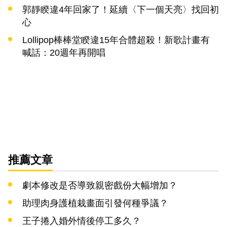
郭靜睽違4年回家了！延續〈下一個天亮〉找回初
心
Lollipop棒棒堂睽違15年合體超殺！新歌計畫有
喊話：20週年再開唱
推薦文章
劇本修改是否導致親密戲份大幅增加？
助理肉身護植栽畫面引發何種爭議？
王子捲入婚外情後停工多久？