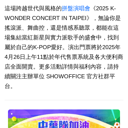
這場跨越世代與風格的
拼盤演唱會
《2025 K-
WONDER CONCERT IN TAIPEI》，無論你是
搖滾派、舞曲控，還是情感系聽眾，都能在這
場集結當紅新星與實力派歌手的盛會中，找到
屬於自己的K-POP愛好。演出門票將於2025年
4月26日上午11點於年代售票系統及各大便利商
店全面開賣。更多活動詳情與福利內容，請持
續關注主辦單位 SHOWOFFICE 官方社群平
台。