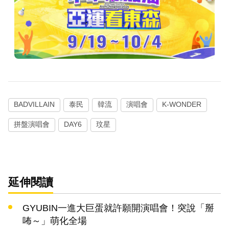
BADVILLAIN
泰民
韓流
演唱會
K-WONDER
拼盤演唱會
DAY6
玟星
延伸閱讀
GYUBIN一進大巨蛋就許願開演唱會！突說「掰
咘～」萌化全場