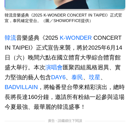
韓流音樂盛典《2025 K-WONDER CONCERT IN TAIPEI》正式官
宣，泰民確定登台。（圖／SHOWOFFICE提供）
韓流
音樂盛典《2025
K-WONDER
CONCERT
IN TAIPEI》正式宣告來襲，將於2025年6月14
日（六）晚間六點在國立體育大學綜合體育館
盛大舉行。本次
演唱會
匯聚四組風格迥異、實
力堅強的藝人包含
DAY6
、
泰民
、
玟星
、
BADVILLAIN
，將輪番登台帶來精彩演出，總時
長將長達160分鐘，邀請所有粉絲一起參與這場
今夏最強、最華麗的韓流盛事！
廣告 - 請繼續往下閱讀