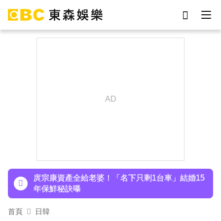
劉真
影片
7-eleven
女優
ian
網紅
下載東森App，隨時掌握天下大小事！
謝侑芯
于朦朧
八點檔女神美照遭放大腳趾！被酸「暗沉皺褶」本
人無奈回應
庹宗康資產全給老婆！「名下只剩1台車」結婚15
年保鮮秘訣曝
百萬網紅失蹤3年遇害！遭閨密設局赴菲「綁架撕
票」千萬贖金救不回
首頁
日韓
下載東森App，隨時掌握天下大小事！