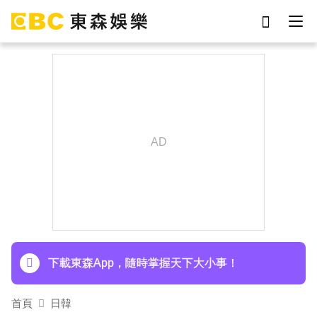
劉真
影片
于朦朧
ian
7-eleven
網紅
下載東森App，隨時掌握天下大小事！
女優
謝侑芯
後悔讓Lulu嫁給陳漢典！Lu爸落淚吐「真實原
因」陳漢典壓力爆棚
下載東森App，隨時掌握天下大小事！
後悔讓Lulu嫁給陳漢典！Lu爸落淚吐「真實原
因」陳漢典壓力爆棚
首頁
日韓