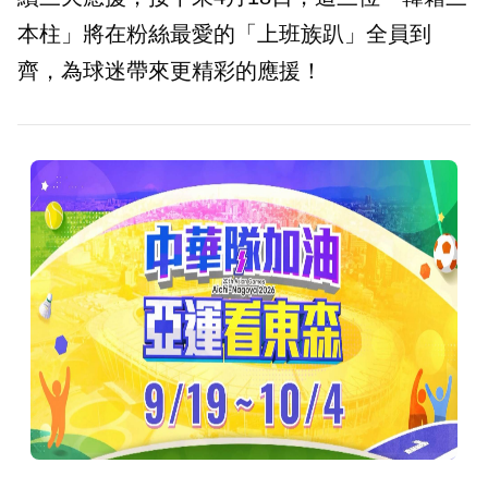
本柱」將在粉絲最愛的「上班族趴」全員到
齊，為球迷帶來更精彩的應援！