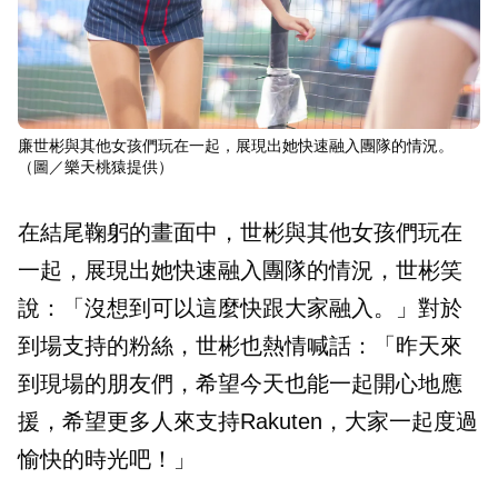
廉世彬與其他女孩們玩在一起，展現出她快速融入團隊的情況。
（圖／樂天桃猿提供）
在結尾鞠躬的畫面中，世彬與其他女孩們玩在
一起，展現出她快速融入團隊的情況，世彬笑
說：「沒想到可以這麼快跟大家融入。」對於
到場支持的粉絲，世彬也熱情喊話：「昨天來
到現場的朋友們，希望今天也能一起開心地應
援，希望更多人來支持Rakuten，大家一起度過
愉快的時光吧！」