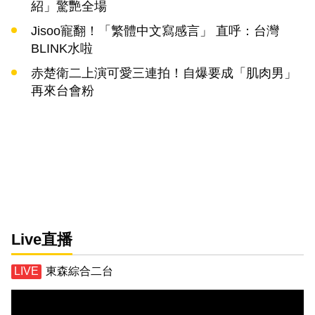
紹」驚艷全場
Jisoo寵翻！「繁體中文寫感言」 直呼：台灣
BLINK水啦
赤楚衛二上演可愛三連拍！自爆要成「肌肉男」
再來台會粉
Live直播
東森綜合二台