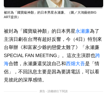
被封為「國寶級神顏」的日本男星永瀬廉。（圖／大鴻藝術BIG
ART提供）
被封為「國寶級神顏」的日本男星
永瀬廉
為了
主演日劇在台灣有超好反響，今（4日）特別來
台舉辦《和富家少爺的戀愛太難了》「永瀬廉
SPECIAL FAN MEETING」。這次主演群也
跨
海
合體，永瀬廉還笑說自己和
西畑大吾
是「情
侶」，不回訊息主要是因為要講電話，可以看
見彼此的深厚感情。
廣告 - 請繼續往下閱讀