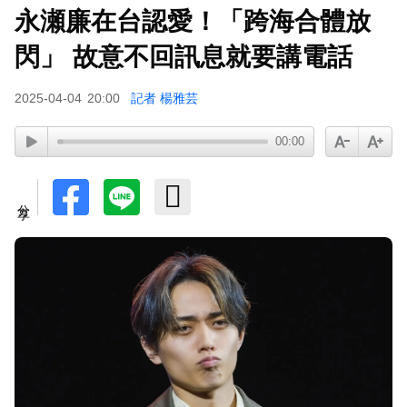
永瀬廉在台認愛！「跨海合體放
羅美玲連生三胎！自爆與尪「2年沒接吻」白家綺
急拱放閃
閃」 故意不回訊息就要講電話
2025-04-04
20:00
記者 楊雅芸
00:00
分享