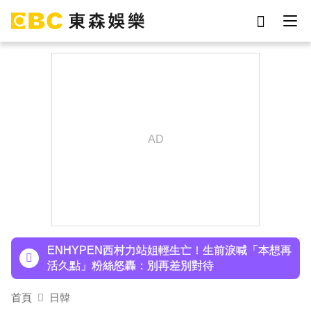
劉真
影片
于朦朧
ian
7-eleven
網紅
女優
謝侑芯
下載東森App，隨時掌握天下大小事！
羅美玲連生三胎！自爆與尪「2年沒接吻」白家綺
急拱放閃
ENHYPEN西村力站姐輕生亡！生前淚喊「本想再
活久點」粉絲怒轟：別再差別對待
首頁
日韓
下載東森App，隨時掌握天下大小事！