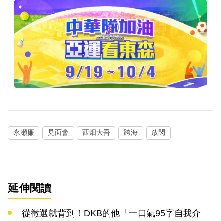
永瀬廉
見面會
西畑大吾
跨海
放閃
延伸閱讀
從徵選就背到！DKB的他「一口氣95字自我介