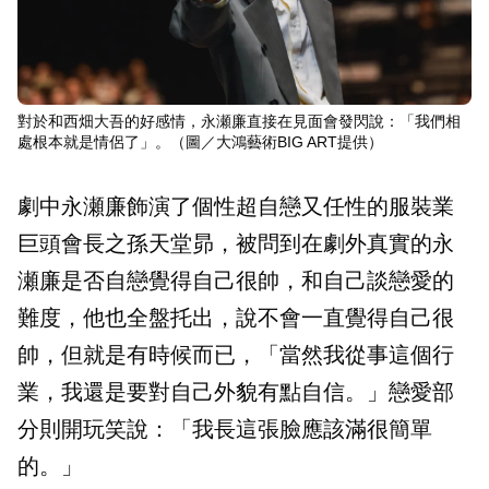
對於和西畑大吾的好感情，永瀬廉直接在見面會發閃說：「我們相
處根本就是情侶了」。（圖／大鴻藝術BIG ART提供）
劇中永瀬廉飾演了個性超自戀又任性的服裝業
巨頭會長之孫天堂昴，被問到在劇外真實的永
瀬廉是否自戀覺得自己很帥，和自己談戀愛的
難度，他也全盤托出，說不會一直覺得自己很
帥，但就是有時候而已，「當然我從事這個行
業，我還是要對自己外貌有點自信。」戀愛部
分則開玩笑說：「我長這張臉應該滿很簡單
的。」