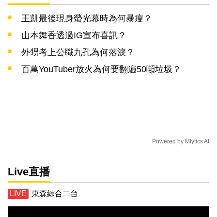
王凱最後現身螢光幕時為何暴瘦？
山本舞香透過IG宣布喜訊？
外甥考上公職九孔為何落淚？
百萬YouTuber放火為何要翻遍50噸垃圾？
Powered by
Mlytics AI
Live直播
東森綜合二台