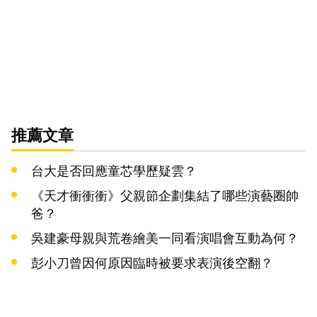
推薦文章
台大是否回應童芯學歷疑雲？
《天才衝衝衝》父親節企劃集結了哪些演藝圈帥
爸？
吳建豪母親與荒卷繪美一同看演唱會互動為何？
彭小刀曾因何原因臨時被要求表演後空翻？