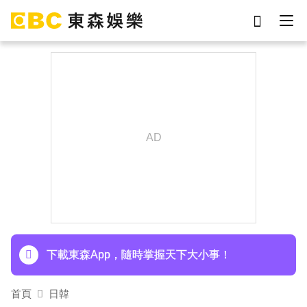
劉真
影片
7-eleven
女優
網紅
ian
于朦朧
謝侑芯
下載東森App，隨時掌握天下大小事！
首頁
日韓