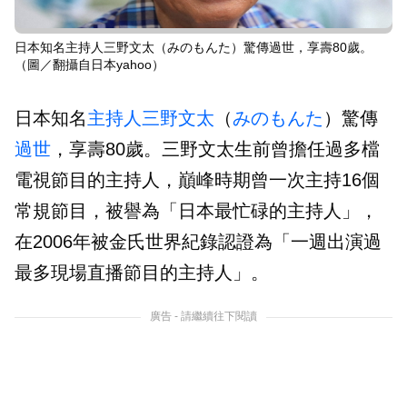
日本知名主持人三野文太（みのもんた）驚傳過世，享壽80歲。
（圖／翻攝自日本yahoo）
日本知名
主持人
三野文太
（
みのもんた
）驚傳
過世
，享壽80歲。三野文太生前曾擔任過多檔
電視節目的主持人，巔峰時期曾一次主持16個
常規節目，被譽為「日本最忙碌的主持人」，
在2006年被金氏世界紀錄認證為「一週出演過
最多現場直播節目的主持人」。
廣告 - 請繼續往下閱讀