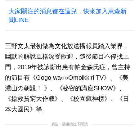
大家關注的消息都在這兒，快來加入東森新
聞LINE
三野文太最初做為文化放送播報員踏入業界，
幽默的解說風格深受歡迎，隨後節目不停找上
門，2019年被診斷出患有帕金森氏症，曾主持
的節目有《Gogo wa○○Omoikkiri TV》、《美
濃山の朝覲！ 》、《秘密的講座SHOW》、
《搶救貧窮大作戰》、《校園瘋神榜》、《日
本大國民》等。
廣告 - 請繼續往下閱讀