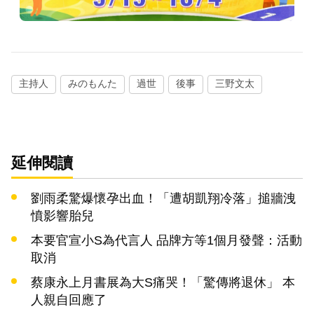
主持人
みのもんた
過世
後事
三野文太
延伸閱讀
劉雨柔驚爆懷孕出血！「遭胡凱翔冷落」搥牆洩
憤影響胎兒
本要官宣小S為代言人 品牌方等1個月發聲：活動
取消
蔡康永上月書展為大S痛哭！「驚傳將退休」 本
人親自回應了